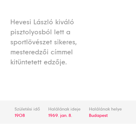
Hevesi László kiváló
pisztolyosból lett a
sportlövészet sikeres,
mesteredzői címmel
kitüntetett edzője.
Születési idő
Halálának ideje
Halálának helye
1908
1969. jan. 8.
Budapest