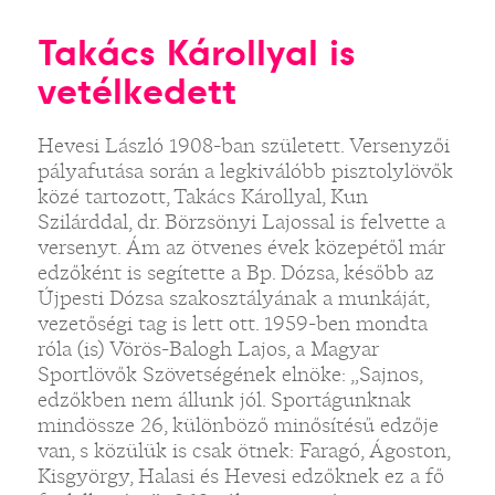
Takács Károllyal is
vetélkedett
Hevesi László 1908-ban született. Versenyzői
pályafutása során a legkiválóbb pisztolylövők
közé tartozott, Takács Károllyal, Kun
Szilárddal, dr. Börzsönyi Lajossal is felvette a
versenyt. Ám az ötvenes évek közepétől már
edzőként is segítette a Bp. Dózsa, később az
Újpesti Dózsa szakosztályának a munkáját,
vezetőségi tag is lett ott. 1959-ben mondta
róla (is) Vörös-Balogh Lajos, a Magyar
Sportlövők Szövetségének elnöke: „Sajnos,
edzőkben nem állunk jól. Sportágunknak
mindössze 26, különböző minősítésű edzője
van, s közülük is csak ötnek: Faragó, Ágoston,
Kisgyörgy, Halasi és Hevesi edzőknek ez a fő