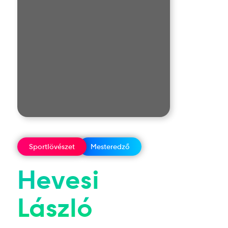
Sportlövészet
Mesteredző
Hevesi
László