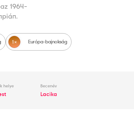
 az 1964-
mpián.
g
Európa-bajnokság
1
k helye
Becenév
st
Lacika