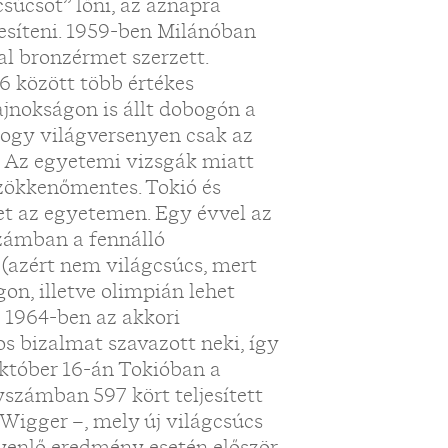
súcsot” lőni, az aznapra
eljesíteni. 1959-ben Milánóban
al bronzérmet szerzett.
 között több értékes
bajnokságon is állt dobogón a
hogy világversenyen csak az
. Az egyetemi vizsgák miatt
 zökkenőmentes. Tokió és
évet az egyetemen. Egy évvel az
számban a fennálló
t (azért nem világcsúcs, mert
on, illetve olimpián lehet
n 1964-ben az akkori
os bizalmat szavazott neki, így
október 16-án Tokióban a
számban 597 kört teljesített
Wigger –, mely új világcsúcs
gyenlő eredmény esetén először