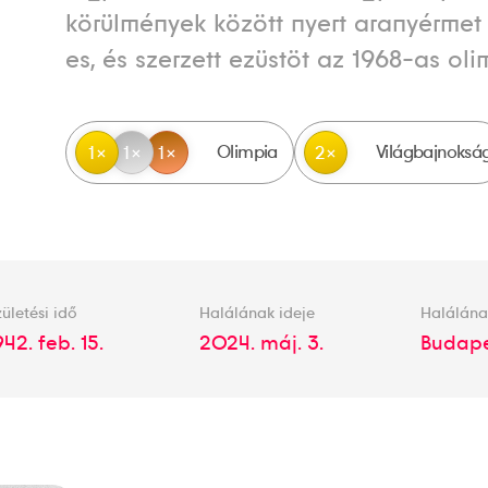
körülmények között nyert aranyérmet
es, és szerzett ezüstöt az 1968-as oli
Olimpia
Világbajnoksá
1
1
1
2
ületési idő
Halálának ideje
Halálána
942. feb. 15.
2024. máj. 3.
Budape