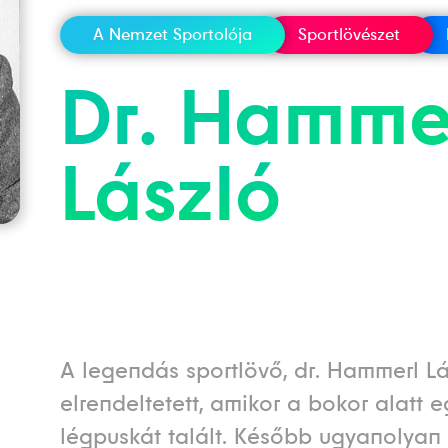
A Nemzet Sportolója
Sportlövészet
Dr.
Hamme
László
A legendás sportlövő, dr. Hammerl Lá
elrendeltetett, amikor a bokor alatt 
légpuskát talált. Később ugyanolyan