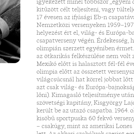
igyekezett minél többször „egyéni c
kitűzött célt teljesíteni, vagy túlt
17 évesen az ifjúsági Eb-n csapatáv
Nemzetközi versenyeken 1959–1976
helyezést ért el, világ- és Európa-
csapatverseny végén. Érdekesség, 
olimpián szerzett egyéniben érmet
az ötkarikás felkészülése nem volt
Mexikó előtt is halasztott fél-fél 
olimpia előtt az összetett verseny
világcsúcsnál hat körrel jobbat lőt
azt csak világ- és Európa-bajnokság
lőni). Kimagasló teljesítménye utá
szövetségi kapitány, Kisgyörgy Laj
került be az utazó csapatba. 1964. 
kisöbű sportpuska 60 fekvő verseny
– csakúgy, mint az amerikai Lones 
lett. Az akkori szabályok szerint e