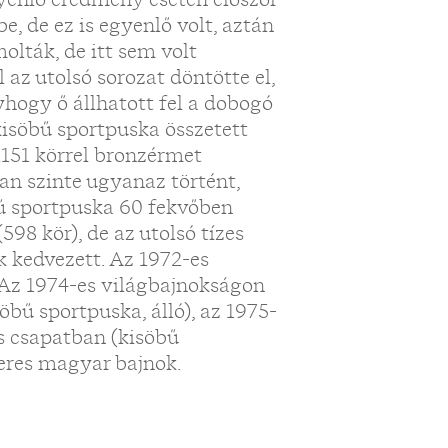
be, de ez is egyenlő volt, aztán
olták, de itt sem volt
 az utolsó sorozat döntötte el,
yhogy ő állhatott fel a dobogó
kisöbű sportpuska összetett
1151 körrel bronzérmet
an szinte ugyanaz történt,
ű sportpuska 60 fekvőben
598 kör), de az utolsó tízes
k kedvezett. Az 1972-es
 Az 1974-es világbajnokságon
bű sportpuska, álló), az 1975-
 csapatban (kisöbű
zeres magyar bajnok.