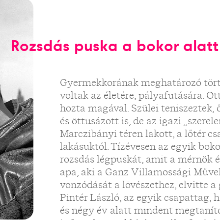
Rozsdás puska a bokor alatt
Gyermekkorának meghatározó törté
voltak az életére, pályafutására. Ot
hozta magával. Szülei teniszeztek, 
és öttusázott is, de az igazi „szerel
Marczibányi téren lakott, a lőtér c
lakásuktól. Tízévesen az egyik bokor
rozsdás légpuskát, amit a mérnök éd
apa, aki a Ganz Villamossági Művek
vonzódását a lövészethez, elvitte a
Pintér László, az egyik csapattag, 
és négy év alatt mindent megtaníto