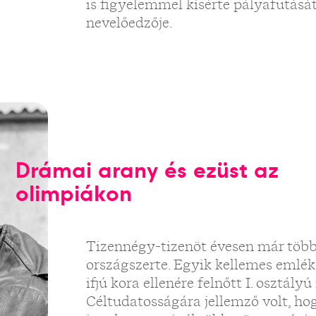
is figyelemmel kísérte pályafutását, 
nevelőedzője.
Drámai arany és ezüst az
olimpiákon
Tizennégy-tizenöt évesen már több 
országszerte. Egyik kellemes emlék
ifjú kora ellenére felnőtt I. osztályú
Céltudatosságára jellemző volt, h