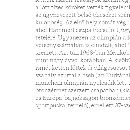
a lőtt tízes köröket vették figyelem
az úgynevezett belső tízeseket szám
különbség. Az első hely sorsát végül
ahol Hammerl csupa tízest lőtt, úg
tetejére. Ugyanezen az olimpián a 
versenyszámában is elindult, ahol 
szerzett. Azután 1968-ban Mexikób
mint négy évvel korábban. A kisöb
ismét ketten lőttek új világcsúcsot (
szabály ezúttal a cseh Jan Kurkána
müncheni olimpián nyolcadik lett.
bronzérmet szerzett csapatban (kisö
ös Európa-bajnokságon bronzérmes
sportpuska, térdelő), emellett 37-s