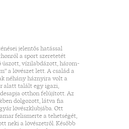
nései jelentős hatással
thonról a sport szeretetét
ő úszott, vízilabdázott, három-
em” a lövészet lett. A család a
sak néhány háznyira volt a
 alatt talált egy igazi,
esapja otthon felújított. Az
ben dolgozott, látva fia
 gyár lövészklubjába. Ott
hamar felismerte a tehetségét,
tt neki a lövészetről. Később