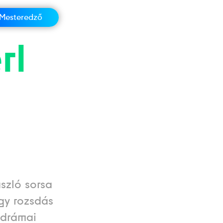
Mesteredző
rl
szló sorsa
egy rozsdás
 drámai