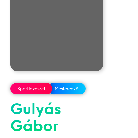
Sportlövészet
Mesteredző
Gulyás
Gábor