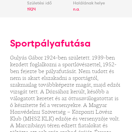
Születési idő
Halálának helye
1924
n.a.
Sportpályafutása
Gulyás Gábor 1924-ben született. 1939-ben
kezdett foglalkozni a sportlövészettel, 1952-
ben fejezte be pályafutását. Nem tudott és
nem is akart elszakadni a sportágtól,
szakmailag továbbképezte magát, majd edzői
vizsgát tett. A Dózsához került, később a
válogatott keretet és az öttusaválogatottat is
ő készítette fel a versenyekre. A Magyar
Honvédelmi Szövetség – Központi Lövész
Klub (MHSZ KLK) edzője és versenyzője volt.
A Marczibányi téren edzett fiatalokat és