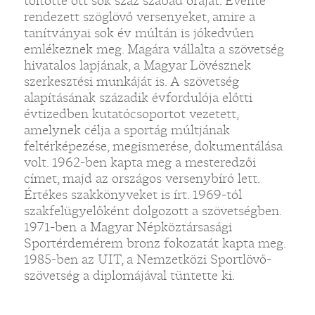
töltötte ott sok száz szabad óráját. Évente
rendezett szöglövő versenyeket, amire a
tanítványai sok év múltán is jókedvűen
emlékeznek meg. Magára vállalta a szövetség
hivatalos lapjának, a Magyar Lövésznek
szerkesztési munkáját is. A szövetség
alapításának századik évfordulója előtti
évtizedben kutatócsoportot vezetett,
amelynek célja a sportág múltjának
feltérképezése, megismerése, dokumentálása
volt. 1962-ben kapta meg a mesteredzői
címet, majd az országos versenybíró lett.
Értékes szakkönyveket is írt. 1969-tól
szakfelügyelőként dolgozott a szövetségben.
1971-ben a Magyar Népköztársasági
Sportérdemérem bronz fokozatát kapta meg.
1985-ben az UIT, a Nemzetközi Sportlövő-
szövetség a diplomájával tüntette ki.