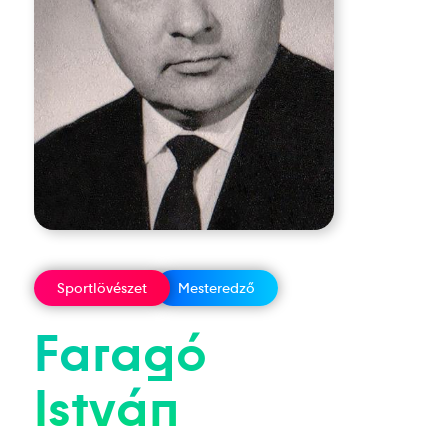
Sportlövészet
Mesteredző
Faragó
István