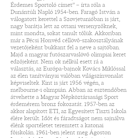
Érdemes Sportoló címet” – írta róla a
Dunántúli Napló 1954-ben. Faragó István a
válogatott kerettel a Szovjetunióban is járt,
nagy barátja lett az ottani versenyzőknek,
mint mondta, sokat tanult tőlük. Akkoriban
már a Pécsi Honvéd céllövő-szakosztályának
vezetőjeként bukkant fel a neve a sajtóban.
Majd a magyar futószarvaslövő olimpiai keret
edzőjeként. Nem ok nélkül esett rá a
választás, az Európa-bajnok Kovács Miklóssal
az élen tanítványai valóban világszínvonalat
képviseltek. Kint is járt 1956 végén, a
melbourne-i olimpián. Abban az esztendőben
átvehette a Magyar Népköztársasági Sport
érdemérem bronz fokozatát. 1957-ben az
akkor alapított ETI, az Egyesített Tiszti Iskola
élére került. Időt és fáradtságot nem sajnálva
élénk sportéletet teremtett a katonai
főiskolán. 1961-ben jelent meg Ágoston