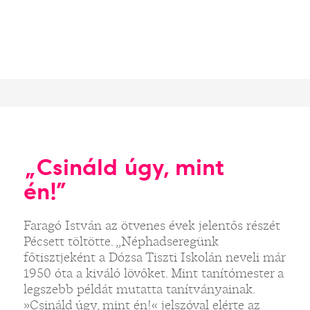
„Csináld úgy, mint
én!”
Faragó István az ötvenes évek jelentős részét
Pécsett töltötte. „Néphadseregünk
főtisztjeként a Dózsa Tiszti Iskolán neveli már
1950 óta a kiváló lövőket. Mint tanítómester a
legszebb példát mutatta tanítványainak.
»Csináld úgy, mint én!« jelszóval elérte az