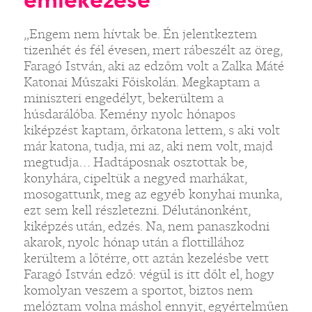
„Engem nem hívtak be. Én jelentkeztem
tizenhét és fél évesen, mert rábeszélt az öreg,
Faragó István, aki az edzőm volt a Zalka Máté
Katonai Műszaki Főiskolán. Megkaptam a
miniszteri engedélyt, bekerültem a
húsdarálóba. Kemény nyolc hónapos
kiképzést kaptam, őrkatona lettem, s aki volt
már katona, tudja, mi az, aki nem volt, majd
megtudja… Hadtáposnak osztottak be,
konyhára, cipeltük a negyed marhákat,
mosogattunk, meg az egyéb konyhai munka,
ezt sem kell részletezni. Délutánonként,
kiképzés után, edzés. Na, nem panaszkodni
akarok, nyolc hónap után a flottillához
kerültem a lőtérre, ott aztán kezelésbe vett
Faragó István edző: végül is itt dőlt el, hogy
komolyan veszem a sportot, biztos nem
melóztam volna máshol ennyit, egyértelműen