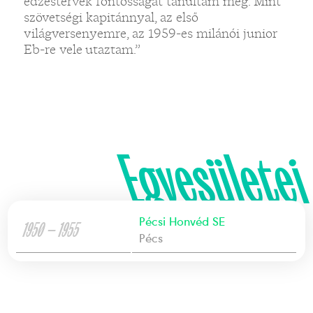
edzéstervek fontosságát tanultam meg. Mint
szövetségi kapitánnyal, az első
világversenyemre, az 1959-es milánói junior
Eb-re vele utaztam.”
Egyesületei
Pécsi Honvéd SE
1950 — 1955
Pécs