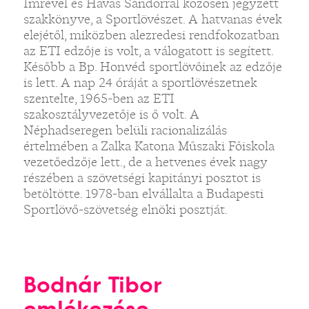
Imrével és Havas Sándorral közösen jegyzett
szakkönyve, a Sportlövészet. A hatvanas évek
elejétől, miközben alezredesi rendfokozatban
az ETI edzője is volt, a válogatott is segített.
Később a Bp. Honvéd sportlövőinek az edzője
is lett. A nap 24 óráját a sportlövészetnek
szentelte, 1965-ben az ETI
szakosztályvezetője is ő volt. A
Néphadseregen belüli racionalizálás
értelmében a Zalka Katona Műszaki Főiskola
vezetőedzője lett., de a hetvenes évek nagy
részében a szövetségi kapitányi posztot is
betöltötte. 1978-ban elvállalta a Budapesti
Sportlövő-szövetség elnöki posztját.
Bodnár Tibor
emlékezése