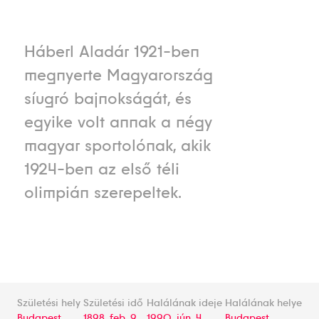
Háberl Aladár 1921-ben
megnyerte Magyarország
síugró bajnokságát, és
egyike volt annak a négy
magyar sportolónak, akik
1924-ben az első téli
olimpián szerepeltek.
Születési hely
Születési idő
Halálának ideje
Halálának helye
Budapest
1898. feb. 9.
1990. jún. 4.
Budapest