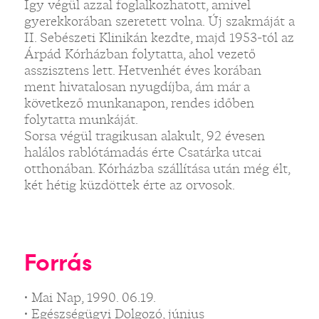
Így végül azzal foglalkozhatott, amivel
gyerekkorában szeretett volna. Új szakmáját a
II. Sebészeti Klinikán kezdte, majd 1953-tól az
Árpád Kórházban folytatta, ahol vezető
asszisztens lett. Hetvenhét éves korában
ment hivatalosan nyugdíjba, ám már a
következő munkanapon, rendes időben
folytatta munkáját.
Sorsa végül tragikusan alakult, 92 évesen
halálos rablótámadás érte Csatárka utcai
otthonában. Kórházba szállítása után még élt,
két hétig küzdöttek érte az orvosok.
Forrás
• Mai Nap, 1990. 06.19.
• Egészségügyi Dolgozó, június