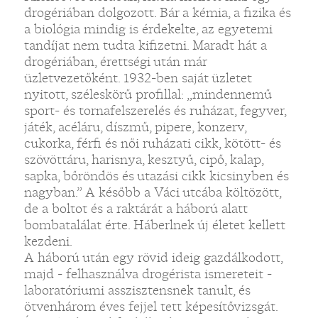
drogériában dolgozott. Bár a kémia, a fizika és
a biológia mindig is érdekelte, az egyetemi
tandíjat nem tudta kifizetni. Maradt hát a
drogériában, érettségi után már
üzletvezetőként. 1932-ben saját üzletet
nyitott, széleskörű profillal: „mindennemű
sport- és tornafelszerelés és ruházat, fegyver,
játék, acéláru, díszmű, pipere, konzerv,
cukorka, férfi és női ruházati cikk, kötött- és
szövöttáru, harisnya, kesztyű, cipő, kalap,
sapka, bőröndös és utazási cikk kicsinyben és
nagyban.” A később a Váci utcába költözött,
de a boltot és a raktárát a háború alatt
bombatalálat érte. Háberlnek új életet kellett
kezdeni.
A háború után egy rövid ideig gazdálkodott,
majd - felhasználva drogérista ismereteit -
laboratóriumi asszisztensnek tanult, és
ötvenhárom éves fejjel tett képesítővizsgát.