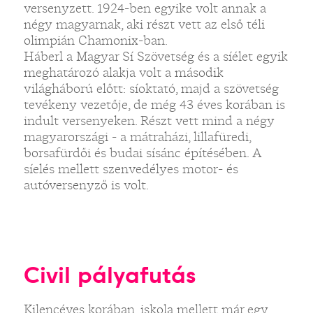
versenyzett. 1924-ben egyike volt annak a
négy magyarnak, aki részt vett az első téli
olimpián Chamonix-ban.
Háberl a Magyar Sí Szövetség és a síélet egyik
meghatározó alakja volt a második
világháború előtt: síoktató, majd a szövetség
tevékeny vezetője, de még 43 éves korában is
indult versenyeken. Részt vett mind a négy
magyarországi - a mátraházi, lillafüredi,
borsafürdői és budai sísánc építésében. A
síelés mellett szenvedélyes motor- és
autóversenyző is volt.
Civil pályafutás
Kilencéves korában, iskola mellett már egy