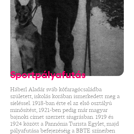
Sportpályafutás
Háberl Aladár sváb kőfaragócsaládba
született, iskolás korában ismerkedett meg a
síeléssel. 1918-ban érte el az első osztályú
minősítést, 1921-ben pedig már magyar
bajnoki címet szerzett síugrásban. 1919 és
1924 között a Pannónia Turista Egylet, majd
pályafutása befejezéséig a BBTE színeiben