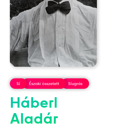
Sí
Északi összetett
Síugrás
Háberl
Aladár