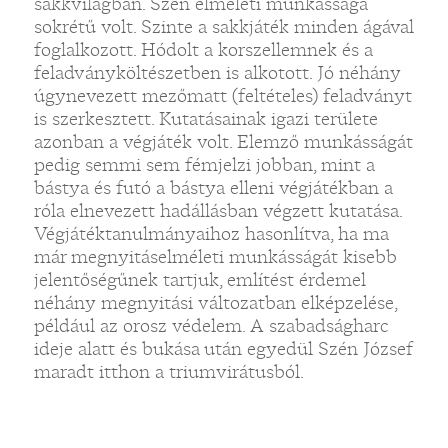
sakkvilágban. Szén elméleti munkássága
sokrétű volt. Szinte a sakkjáték minden ágával
foglalkozott. Hódolt a korszellemnek és a
feladványköltészetben is alkotott. Jó néhány
úgynevezett mezőmatt (feltételes) feladványt
is szerkesztett. Kutatásainak igazi területe
azonban a végjáték volt. Elemző munkásságát
pedig semmi sem fémjelzi jobban, mint a
bástya és futó a bástya elleni végjátékban a
róla elnevezett hadállásban végzett kutatása.
Végjátéktanulmányaihoz hasonlítva, ha ma
már megnyitáselméleti munkásságát kisebb
jelentőségűnek tartjuk, említést érdemel
néhány megnyitási változatban elképzelése,
például az orosz védelem. A szabadságharc
ideje alatt és bukása után egyedül Szén József
maradt itthon a triumvirátusból.