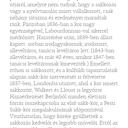
útjáról, amelyre nem tudjuk, hogy a sakkozás
vagy a nyelvtanulás miatt vállalkozott, csak
néhány játszma és eredményei maradtak
ránk. Párizsban 1836-ban a kor nagy
egyéniségével, Labourdonnais-val sikerrel
mérkőzött. Hazatérése után, 1839-ben állást
kapott: sorban irodagyakornok, irodatiszt,
allevéltáros, tanácsi levéltáros lett. (1843-ban
allevéltáros, és már 40 éves, amikor 1847-ben
tanácsi levéltárosnak kinevezték.) Emellett
itthon is sakkozott, és a külföldi tapasztalatok
alapján sakk-kör szervezését is felvetette.
1837-ben, Londonba utazott, ahol a kor ismert
sakkozóit, Walkert és Lloust is legyőzte.
Hazaérkezését Berlinből minden életrajzi
forrás összekapcsolja az első sakk-kör, a Pesti
Sakk-kör megalakulásának időpontjával.
Vitathatatlan, hogy köréje gyűlhettek a
sakkozás kedvelői és legjobb művelői. Ettől az