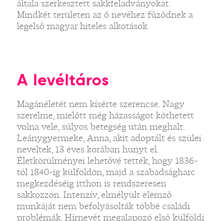
általa szerkesztett sakkfeladványokat.
Mindkét területen az ő nevéhez fűződnek a
legelső magyar hiteles alkotások.
A levéltáros
Magánéletét nem kísérte szerencse. Nagy
szerelme, mielőtt még házasságot köthetett
volna vele, súlyos betegség után meghalt.
Leánygyermeke, Anna, akit adoptált és szülei
neveltek, 13 éves korában hunyt el.
Életkörülményei lehetővé tették, hogy 1836-
tól 1840-ig külföldön, majd a szabadságharc
megkezdéséig itthon is rendszeresen
sakkozzon. Intenzív, elmélyült elemző
munkáját nem befolyásolták többé családi
problémák. Hírnevét megalapozó első külföldi