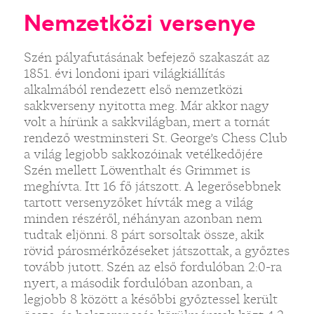
Nemzetközi versenye
Szén pályafutásának befejező szakaszát az
1851. évi londoni ipari világkiállítás
alkalmából rendezett első nemzetközi
sakkverseny nyitotta meg. Már akkor nagy
volt a hírünk a sakkvilágban, mert a tornát
rendező westminsteri St. George’s Chess Club
a világ legjobb sakkozóinak vetélkedőjére
Szén mellett Löwenthalt és Grimmet is
meghívta. Itt 16 fő játszott. A legerősebbnek
tartott versenyzőket hívták meg a világ
minden részéről, néhányan azonban nem
tudtak eljönni. 8 párt sorsoltak össze, akik
rövid párosmérkőzéseket játszottak, a győztes
tovább jutott. Szén az első fordulóban 2:0-ra
nyert, a második fordulóban azonban, a
legjobb 8 között a későbbi győztessel került