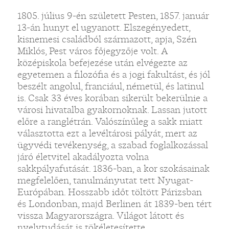
1805. július 9-én született Pesten, 1857. január
13-án hunyt el ugyanott. Elszegényedett,
kisnemesi családból származott, apja, Szén
Miklós, Pest város főjegyzője volt. A
középiskola befejezése után elvégezte az
egyetemen a filozófia és a jogi fakultást, és jól
beszélt angolul, franciául, németül, és latinul
is. Csak 33 éves korában sikerült bekerülnie a
városi hivatalba gyakornoknak. Lassan jutott
előre a ranglétrán. Valószínűleg a sakk miatt
választotta ezt a levéltárosi pályát, mert az
ügyvédi tevékenység, a szabad foglalkozással
járó életvitel akadályozta volna
sakkpályafutását. 1836-ban, a kor szokásainak
megfelelően, tanulmányutat tett Nyugat-
Európában. Hosszabb időt töltött Párizsban
és Londonban, majd Berlinen át 1839-ben tért
vissza Magyarországra. Világot látott és
nyelvtudását is tökéletesítette.