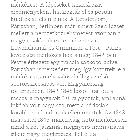
mérkőzést. A lépéseket tanácskozás
eredményeként határozták el és postán
küldték az ellenfélnek. A Londonban,
Párizsban, Berlinben már ismert Szén József
mellett a nemzetközi elismerést azonban a
magyar sakknak és természetesen
Löwenthalnak és Grimmnek a Pest—Párizs
levelezési mérkőzés hozta meg. 1842-ben
Pestre érkezett egy francia sakkozó, akivel
Párizsban ismerkedett meg, így kötötték le a
mérkőzést, amely valószínűleg az első
sportösszecsapás volt Magyarország
történetében. 1842-1845 között tartott a
meccs: a magyarok 2:0-ra győztek, ami annál
inkább volt nagy szó, mert a párizsiak
korábban a londoniak ellen nyertek. Az 1843.
májusától 1845. márciusáig tartó mérkőzésen
mind a két játszmát megnyerő triumvirátus
sikere nagy meglepetést keltett a