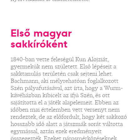
Első magyar
sakkíróként
1840-ban vette feleségül Kun Alojziát,
gyermekük nem született. Első lépéseit a
sakktanulás területén csak sejteni lehet.
Bachmann, aki mélyrehatóan foglalkozott
Szén pályafutásával, azt írta, hogy a Wurm-
kávéházban kibicelt az ifjú Szén, és ott
sajátította el a játék alapelemeit. Ebben az
időben mai értelemben vett versenyt nem
rendeztek, de az előfordult, hogy két sakkozó
hosszabb idő alatt a játszmák sorát váltotta
egymással, aztán ezek eredményeit
összegezték. Ezeket párosmérkőzéseknek