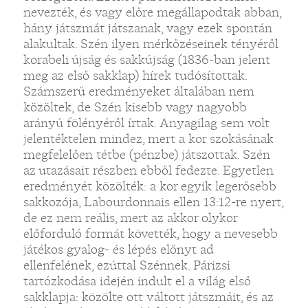
nevezték, és vagy előre megállapodtak abban,
hány játszmát játszanak, vagy ezek spontán
alakultak. Szén ilyen mérkőzéseinek tényéről
korabeli újság és sakkújság (1836-ban jelent
meg az első sakklap) hírek tudósítottak.
Számszerű eredményeket általában nem
közöltek, de Szén kisebb vagy nagyobb
arányú fölényéről írtak. Anyagilag sem volt
jelentéktelen mindez, mert a kor szokásának
megfelelően tétbe (pénzbe) játszottak. Szén
az utazásait részben ebből fedezte. Egyetlen
eredményét közölték: a kor egyik legerősebb
sakkozója, Labourdonnais ellen 13:12-re nyert,
de ez nem reális, mert az akkor olykor
előforduló formát követték, hogy a nevesebb
játékos gyalog- és lépés előnyt ad
ellenfelének, ezúttal Szénnek. Párizsi
tartózkodása idején indult el a világ első
sakklapja: közölte ott váltott játszmáit, és az