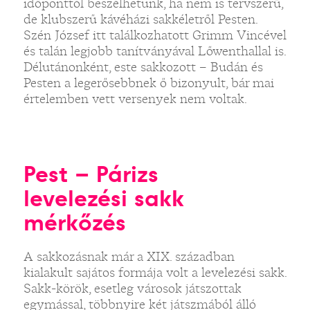
időponttól beszélhetünk, ha nem is tervszerű,
de klubszerű kávéházi sakkéletről Pesten.
Szén József itt találkozhatott Grimm Vincével
és talán legjobb tanítványával Lőwenthallal is.
Délutánonként, este sakkozott – Budán és
Pesten a legerősebbnek ő bizonyult, bár mai
értelemben vett versenyek nem voltak.
Pest – Párizs
levelezési sakk
mérkőzés
A sakkozásnak már a XIX. században
kialakult sajátos formája volt a levelezési sakk.
Sakk-körök, esetleg városok játszottak
egymással, többnyire két játszmából álló