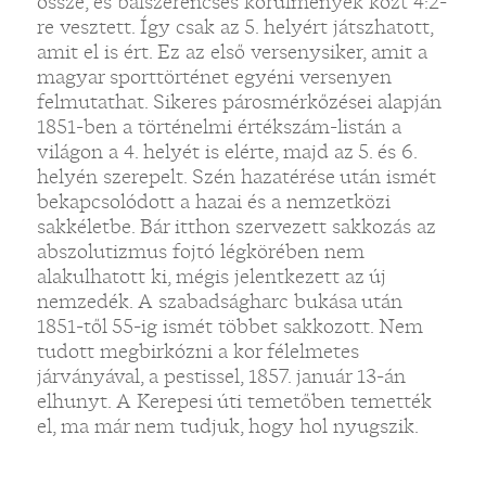
össze, és balszerencsés körülmények közt 4:2-
re vesztett. Így csak az 5. helyért játszhatott,
amit el is ért. Ez az első versenysiker, amit a
magyar sporttörténet egyéni versenyen
felmutathat. Sikeres párosmérkőzései alapján
1851-ben a történelmi értékszám-listán a
világon a 4. helyét is elérte, majd az 5. és 6.
helyén szerepelt. Szén hazatérése után ismét
bekapcsolódott a hazai és a nemzetközi
sakkéletbe. Bár itthon szervezett sakkozás az
abszolutizmus fojtó légkörében nem
alakulhatott ki, mégis jelentkezett az új
nemzedék. A szabadságharc bukása után
1851-től 55-ig ismét többet sakkozott. Nem
tudott megbirkózni a kor félelmetes
járványával, a pestissel, 1857. január 13-án
elhunyt. A Kerepesi úti temetőben temették
el, ma már nem tudjuk, hogy hol nyugszik.