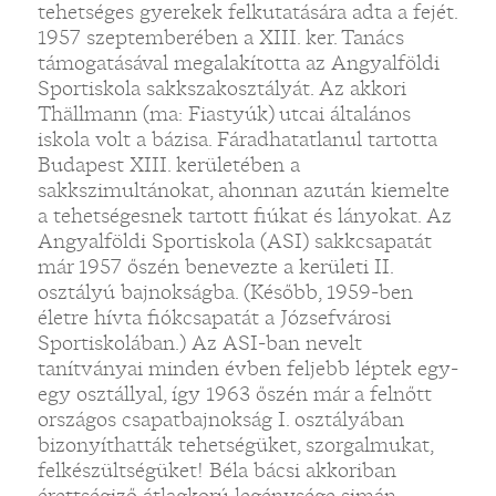
tehetséges gyerekek felkutatására adta a fejét.
1957 szeptemberében a XIII. ker. Tanács
támogatásával megalakította az Angyalföldi
Sportiskola sakkszakosztályát. Az akkori
Thällmann (ma: Fiastyúk) utcai általános
iskola volt a bázisa. Fáradhatatlanul tartotta
Budapest XIII. kerületében a
sakkszimultánokat, ahonnan azután kiemelte
a tehetségesnek tartott fiúkat és lányokat. Az
Angyalföldi Sportiskola (ASI) sakkcsapatát
már 1957 őszén benevezte a kerületi II.
osztályú bajnokságba. (Később, 1959-ben
életre hívta fiókcsapatát a Józsefvárosi
Sportiskolában.) Az ASI-ban nevelt
tanítványai minden évben feljebb léptek egy-
egy osztállyal, így 1963 őszén már a felnőtt
országos csapatbajnokság I. osztályában
bizonyíthatták tehetségüket, szorgalmukat,
felkészültségüket! Béla bácsi akkoriban
érettségiző átlagkorú legénysége simán