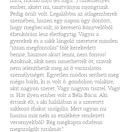
hátú, ritkuló hajú (és fogú...) tüneményes
ember, akiért mi, tanítványai rajongtunk.
Pedig őrült volt. Legalábbis az átlagemberek
szemében, hiszen egy napon úgy döntött,
hogy megbecsült, jó keresetű könyvelőből
éhenkórász lesz életfogytig. Vagyis a
gyerekek és a sakk lángoló szeretete minden
"józan megfontolás" fölé kerekedett
benne, hasznos akart lenni, nem fontos!
Azoknak, akik nem ismerhették őt, szavak
nem jeleníthetik meg az ő varázslatos
személyiségét. Egyetlen módon sejtheti meg
mégis bárki, ki is volt ő: gondoljon valakire,
akit nagyon szeret. Vagy nagyon tisztel. Vagy
is. Hát ilyen ember volt a Béla Bácsi. Aki
értünk élt, s aki halálában is a szeretett
sakkozó ifjakat szolgálja. Mert ugyan mi
haszna már neki az emlékére rendezett
versenyekből? Rég megkapta odafenn
megszolgált jutalmát."