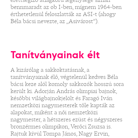
bennmaradt az ob I-ben, mígnem 1964-ben
érthetetlenül feloszlatták az ASI-t (ahogy
Béla bácsi nevezte, az „Asivárost”).
Tanítványainak élt
A kizárólag a sakkoktatásnak, a
tanítványainak élő, végtelenül kedves Béla
bácsi keze alól komoly sakkozók hosszú sora
került ki. Adorján András olimpiai bajnok,
későbbi világbajnokjelölt és Faragó Iván
nemzetközi nagymesterek tőle kapták az
alapokat, miként a női nemzetközi
nagymester, a hétszeres ezüst és négyszeres
bronzérmes olimpikon, Verőci Zsuzsa is.
Rajtuk kívül Tompa János, Nagy Ervin,