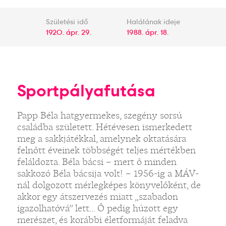
Születési idő
Halálának ideje
1920. ápr. 29.
1988. ápr. 18.
Sportpályafutása
Papp Béla hatgyermekes, szegény sorsú
családba született. Hétévesen ismerkedett
meg a sakkjátékkal, amelynek oktatására
felnőtt éveinek többségét teljes mértékben
feláldozta. Béla bácsi – mert ő minden
sakkozó Béla bácsija volt! – 1956-ig a MÁV-
nál dolgozott mérlegképes könyvelőként, de
akkor egy átszervezés miatt „szabadon
igazolhatóvá” lett... Ő pedig húzott egy
merészet, és korábbi életformáját feladva