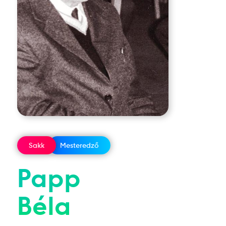
Sakk
Mesteredző
Papp
Béla