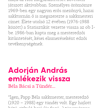
játszott aktívabban. Személyes örömömre
1969-ben egy nagyon erős mezőnyű, hazai
sakktornán ő is megszerezte a sakkmesteri
címet. Élete utolsó 12 évében (1976-1988
között) a Statisztikát vezette vissza az ob I-
be. 1986-ban kapta meg a mesteredzői
kitűntetését, kései elismeréseként edzői
tevékenységének.
Adorján András
emlékezik vissza
Béla Bácsi a Tündér...
"Igen, Papp Béla sakkmester, mesteredző
(1920 – 1988) egy tündér volt. Egy hajlott