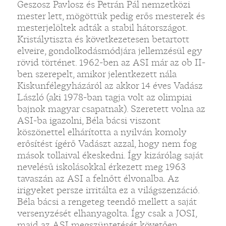
Geszosz Pavlosz és Petrán Pál nemzetközi
mester lett, mögöttük pedig erős mesterek és
mesterjelöltek adták a stabil hátországot.
Kristálytiszta és következetesen betartott
elveire, gondolkodásmódjára jellemzésül egy
rövid történet. 1962-ben az ASI már az ob II-
ben szerepelt, amikor jelentkezett nála
Kiskunfélegyházáról az akkor 14 éves Vadász
László (aki 1978-ban tagja volt az olimpiai
bajnok magyar csapatnak). Szeretett volna az
ASI-ba igazolni, Béla bácsi viszont
köszönettel elhárította a nyilván komoly
erősítést ígérő Vadászt azzal, hogy nem fog
mások tollaival ékeskedni. Így kizárólag saját
nevelésű iskolásokkal érkezett meg 1963
tavaszán az ASI a felnőtt élvonalba. Az
irigyeket persze irritálta ez a világszenzáció.
Béla bácsi a rengeteg teendő mellett a saját
versenyzését elhanyagolta. Így csak a JOSI,
majd az ASI megszüntetését követően