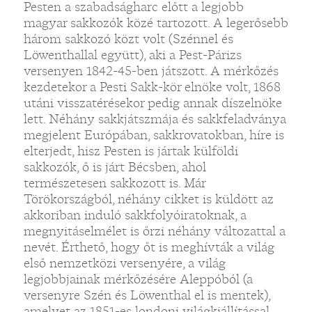
Pesten a szabadságharc előtt a legjobb
magyar sakkozók közé tartozott. A legerősebb
három sakkozó közt volt (Szénnel és
Löwenthallal együtt), aki a Pest-Párizs
versenyen 1842-45-ben játszott. A mérkőzés
kezdetekor a Pesti Sakk-kör elnöke volt, 1868
utáni visszatérésekor pedig annak díszelnöke
lett. Néhány sakkjátszmája és sakkfeladványa
megjelent Európában, sakkrovatokban, híre is
elterjedt, hisz Pesten is jártak külföldi
sakkozók, ő is járt Bécsben, ahol
természetesen sakkozott is. Már
Törökországból, néhány cikket is küldött az
akkoriban induló sakkfolyóiratoknak, a
megnyitáselmélet is őrzi néhány változattal a
nevét. Érthető, hogy őt is meghívták a világ
első nemzetközi versenyére, a világ
legjobbjainak mérkőzésére Aleppóból (a
versenyre Szén és Löwenthal el is mentek),
amelyet az 1851-es londoni világkiállítással