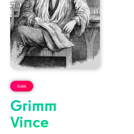
Sakk
Grimm
Vince