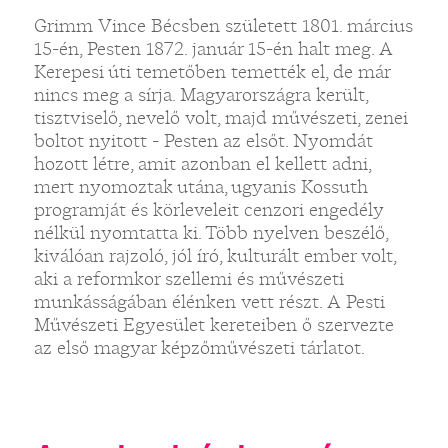
Grimm Vince Bécsben született 1801. március
15-én, Pesten 1872. január 15-én halt meg. A
Kerepesi úti temetőben temették el, de már
nincs meg a sírja. Magyarországra került,
tisztviselő, nevelő volt, majd művészeti, zenei
boltot nyitott - Pesten az elsőt. Nyomdát
hozott létre, amit azonban el kellett adni,
mert nyomoztak utána, ugyanis Kossuth
programját és körleveleit cenzori engedély
nélkül nyomtatta ki. Több nyelven beszélő,
kiválóan rajzoló, jól író, kulturált ember volt,
aki a reformkor szellemi és művészeti
munkásságában élénken vett részt. A Pesti
Művészeti Egyesület kereteiben ő szervezte
az első magyar képzőművészeti tárlatot.