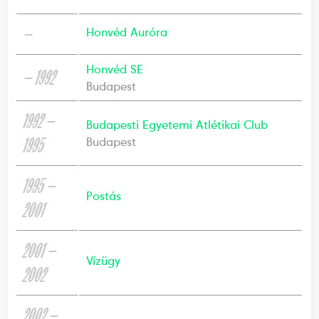
—
Honvéd Auróra
Honvéd SE
— 1992
Budapest
1992 —
Budapesti Egyetemi Atlétikai Club
1995
Budapest
1995 —
Postás
2001
2001 —
Vízügy
2002
2002 —