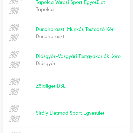
2014 —
Tapolca Városi Sport Egyesület
2016
Tapolca
2016 —
Dunaharaszti Munkás Testedző Kőr
2017
Dunaharaszti
2017 —
Diósgyőr-Vasgyári Testgyakorlók Köre
2020
Diósgyőr
2020 —
Zöldliget DSE
2021
2021 —
Sirály Életmód Sport Egyesület
2023