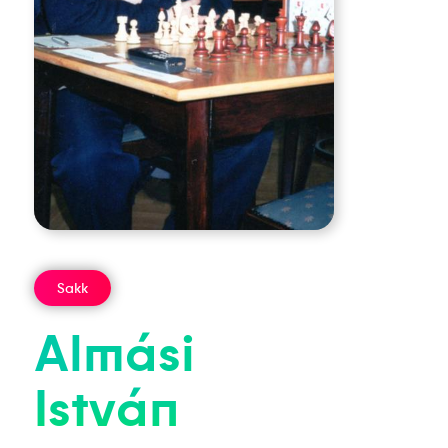
Sakk
Almási
István