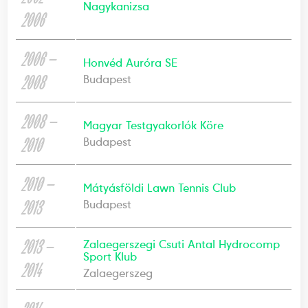
Nagykanizsa
2006
2006 —
Honvéd Auróra SE
2008
Budapest
2008 —
Magyar Testgyakorlók Köre
2010
Budapest
2010 —
Mátyásföldi Lawn Tennis Club
2013
Budapest
2013 —
Zalaegerszegi Csuti Antal Hydrocomp
Sport Klub
2014
Zalaegerszeg