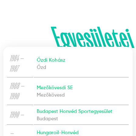
Egyesületei
1984 —
Ózdi Kohász
1987
Ózd
1988 —
Mezőkövesdi SE
1990
Mezőkövesd
Budapest Honvéd Sportegyesület
1990 —
Budapest
—
Hungaroil-Honvéd