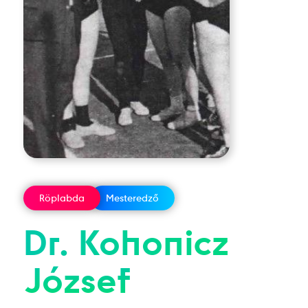
Röplabda
Mesteredző
Dr.
Kohonicz
József