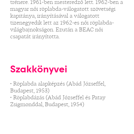
trénere. 1961-ben mesteredző lett. 1962-ben a
magyar női röplabda-válogatott szövetségi
kapitánya, irányításával a válogatott
tizenegyedik lett az 1962-es női röplabda-
világbajnokságon. Ezután a BEAC női
csapatát irányította.
Szakkönyvei
• Röplabda alapképzés (Abád Józseffel,
Budapest, 1953)
• Röplabdázás (Abád Józseffel és Patay
Zsigmonddal, Budapest, 1954)