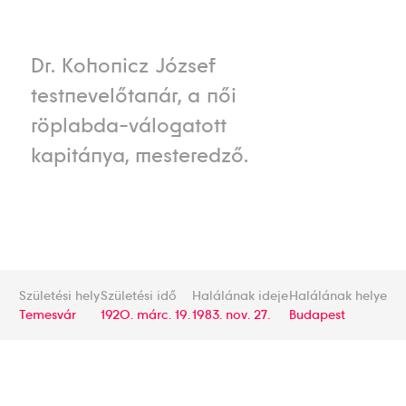
Dr. Kohonicz József
testnevelőtanár, a női
röplabda-válogatott
kapitánya, mesteredző.
Születési hely
Születési idő
Halálának ideje
Halálának helye
Temesvár
1920. márc. 19.
1983. nov. 27.
Budapest