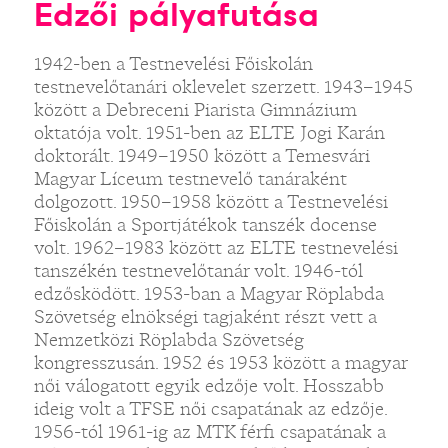
Edzői pályafutása
1942-ben a Testnevelési Főiskolán
testnevelőtanári oklevelet szerzett. 1943–1945
között a Debreceni Piarista Gimnázium
oktatója volt. 1951-ben az ELTE Jogi Karán
doktorált. 1949–1950 között a Temesvári
Magyar Líceum testnevelő tanáraként
dolgozott. 1950–1958 között a Testnevelési
Főiskolán a Sportjátékok tanszék docense
volt. 1962–1983 között az ELTE testnevelési
tanszékén testnevelőtanár volt. 1946-tól
edzősködött. 1953-ban a Magyar Röplabda
Szövetség elnökségi tagjaként részt vett a
Nemzetközi Röplabda Szövetség
kongresszusán. 1952 és 1953 között a magyar
női válogatott egyik edzője volt. Hosszabb
ideig volt a TFSE női csapatának az edzője.
1956-tól 1961-ig az MTK férfi csapatának a