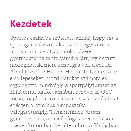
Kezdetek
Sportos családba született, annak, hogy ezt a
sportágat válaszották a szülei, egyszerű a
magyarázata volt, az unokanővére
gyermektorna tanfolyamára járt, így együtt
mozoghattak, mert a mozgás volt a cél. Dr.
Abád Józsefné Hauzer Henriette tanította az
első lépéseket, mozdulatokat számára és
egyengette mindvégig a sportpályfutását az
MTK torna tanfolyamában kezdve, az OSC
torna, majd a művészi torna szakosztályán át
egészen a ritmikus gimnasztika
válogatottságig. "Heni nénihez jártam
gyerektornára, a mai felfogás szerint későn,
tízéves koromban kerültem hozzá. Valójában