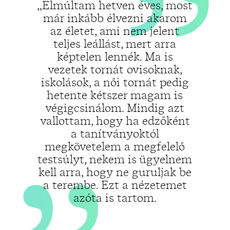
„
„Elmúltam hetven éves, most
már inkább élvezni akarom
az életet, ami nem jelent
teljes leállást, mert arra
képtelen lennék. Ma is
vezetek tornát ovisoknak,
iskolások, a női tornát pedig
hetente kétszer magam is
végigcsinálom. Mindig azt
vallottam, hogy ha edzőként
a tanítványoktól
megkövetelem a megfelelő
testsúlyt, nekem is ügyelnem
kell arra, hogy ne guruljak be
a terembe. Ezt a nézetemet
azóta is tartom.