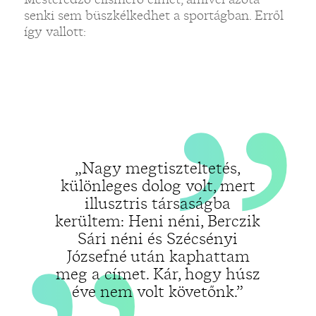
„
„
senki sem büszkélkedhet a sportágban. Erről
így vallott:
„Nagy megtiszteltetés,
különleges dolog volt, mert
illusztris társaságba
kerültem: Heni néni, Berczik
Sári néni és Szécsényi
Józsefné után kaphattam
meg a címet. Kár, hogy húsz
éve nem volt követőnk.”