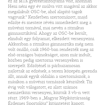
ez az MTK gyerektanfolyama volt, ahonnan
Heni néni egy év múlva vitt magával az akkor
megalakult OSC-be, ahol alapító tagok
vagyunk.” Kezdetben szertornázott, majd
edzője és mestere révén ismerkedett meg a
művészi tornával, mai nevén a ritmikus
gimnasztikával. Ahogy az OSC-be került,
elindult egy folyamat, elkezdett versenyezni.
Akkoriban a ritmikus gimnasztika még nem
volt önálló, csak 1960-ban rendezték meg az
első országos bajnokságot, azon már indult,
közben pedig szertorna versenyeken is
szerepelt. Edzőjénél is párhuzamosan
zajlottak az edzések, a terem közepén gerenda
állt, annak egyik oldalán a szertornászok, a
másikon a művészi tornászok készültek. Tíz
évig volt válogatott, ez alatt számos
nemzetközi versenyen, köztük 3 vb-n vett
részt. 1969-ben a „Magyar Népköztársaság
Érdemes Sportolója” kitüntetést kapott.