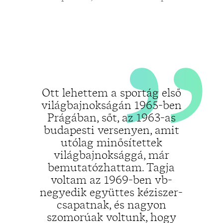
„
„
Ott lehettem a sportág első
világbajnokságán 1965-ben
Prágában, sőt, az 1963-as
budapesti versenyen, amit
utólag minősítettek
világbajnoksággá, már
bemutatózhattam. Tagja
voltam az 1969-ben vb-
negyedik együttes kéziszer-
csapatnak, és nagyon
szomorúak voltunk, hogy