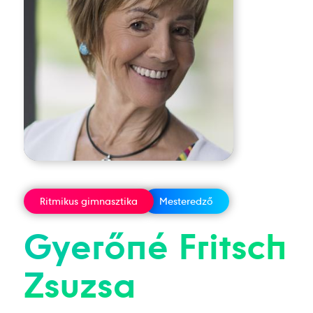
Ritmikus gimnasztika
Mesteredző
Gyerőné Fritsch
Zsuzsa