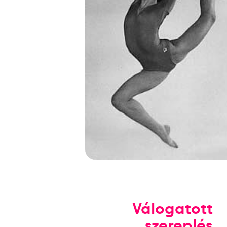
Válogatott
szereplés