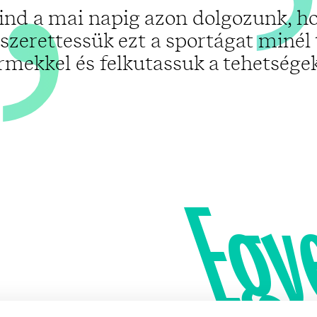
ind a mai napig azon dolgozunk, h
zerettessük ezt a sportágat minél
rmekkel és felkutassuk a tehetségeke
Egy