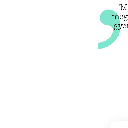
"M
megs
gye