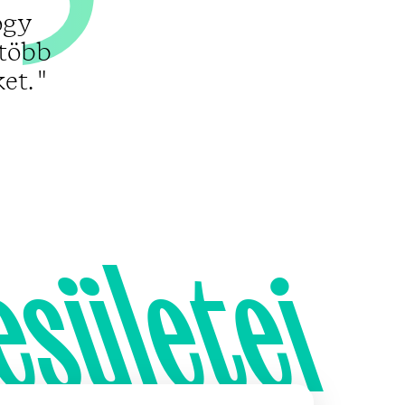
ogy
 több
t. "
esületei