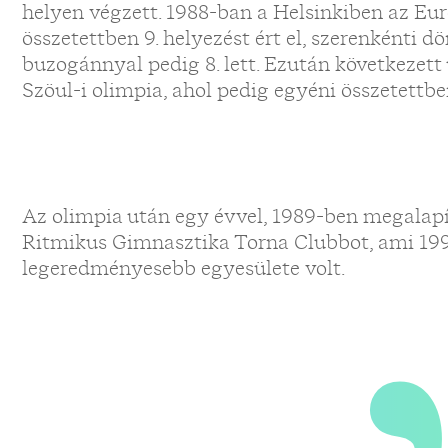
helyen végzett. 1988-ban a Helsinkiben az E
„
összetettben 9. helyezést ért el, szerenkénti dö
buzogánnyal pedig 8. lett. Ezután következet
Szöul-i olimpia, ahol pedig egyéni összetettben 
Az olimpia után egy évvel, 1989-ben megalap
Ritmikus Gimnasztika Torna Clubbot, ami 199
legeredményesebb egyesülete volt.