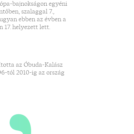
„
urópa-bajnokságon egyéni
ntőben, szalaggal 7.,
t ugyan ebben az évben a
17. helyezett lett.
ította az Óbuda-Kalász
6-tól 2010-ig az ország