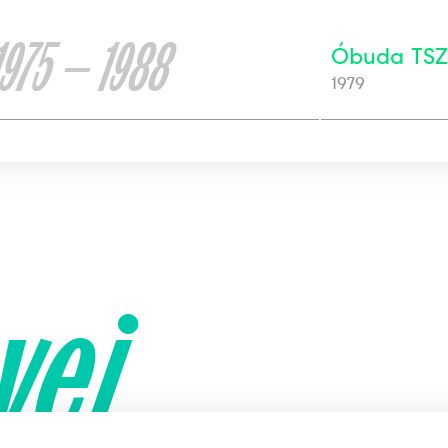
1975 — 1988
Óbuda TSZ 
1979
yei