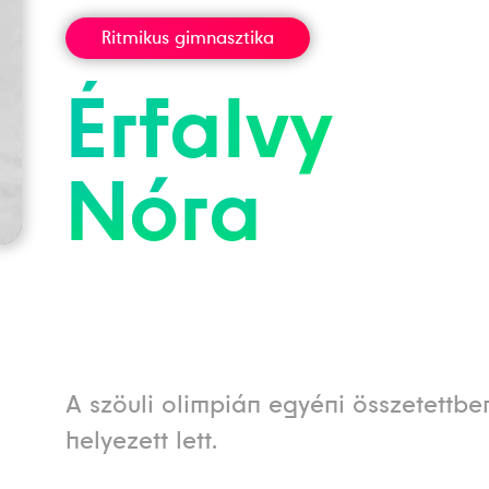
Ritmikus gimnasztika
Érfalvy
Nóra
A szöuli olimpián egyéni összetettben
helyezett lett.