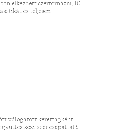
ában elkezdett szertornázni, 10
sztikát és teljesen
nőtt válogatott kerettagként
yüttes kézi-szer csapattal 5.