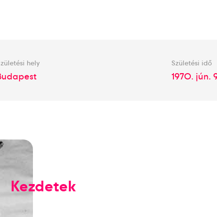
zületési hely
Születési idő
Budapest
1970. jún. 9
Kezdetek