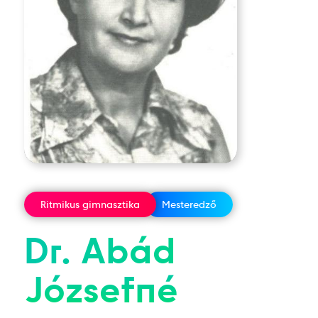
Ritmikus gimnasztika
Mesteredző
Dr.
Abád
Józsefné