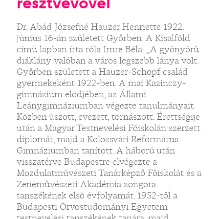
résztvevővel
Dr. Abád Józsefné Hauzer Henriette 1922.
június 16-án született Győrben. A Kisalföld
című lapban írta róla Imre Béla: „A gyönyörű
diáklány valóban a város legszebb lánya volt.
Győrben született a Hauzer-Schöpf család
gyermekeként 1922-ben. A mai Kazinczy-
gimnázium elődjében, az Állami
Leánygimnáziumban végezte tanulmányait.
Közben úszott, evezett, tornászott. Érettségije
után a Magyar Testnevelési Főiskolán szerzett
diplomát, majd a Kolozsvári Református
Gimnáziumban tanított. A háború után
visszatérve Budapestre elvégezte a
Mozdulatművészeti Tanárképző Főiskolát és a
Zeneművészeti Akadémia zongora
tanszékének első évfolyamát. 1952-től a
Budapesti Orvostudományi Egyetem
testnevelési tanszékének tanára, majd