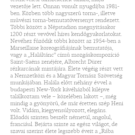
vezetője lett. Onnan vonult nyugdíjba 1981-
ben. Közben több nagyszerű torna-, illetve
művészi torna-bemutatóversenyt rendezett.
Többi között a Népstadion megnyitásakor
1200 részt vevővel híres kendőgyakorlatokat.
Nevéhez fűződik többi között az 1954-ben a
Marseillaise koreográfiájának bemutatója,
vagy a „Haláltánc” című mozgáskompozíció
Saint-Saëns zenéjére, Albrecht Dürer
rézkarcának mintájára. Élete végéig részt vett
a Nemzetközi és a Magyar Tornász Szövetség
munkájában. Halála előtt néhány évvel a
budapesti New-York kávéházból kilépve
találkoztam vele – közelében lakott –, még
mindig a gyönyörű, de már éretten szép Heni
volt. Vidám, kiegyensúlyozott, elegáns.
Előadói szinten beszélt németül, angolul,
franciául. Bejárta szinte az egész világot, de
szavai szerint élete legszebb éveit a „Rába