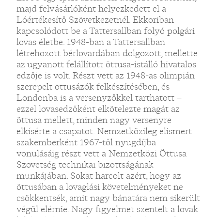
majd felvásárlóként helyezkedett el a
Lóértékesítő Szövetkezetnél. Ekkoriban
kapcsolódott be a Tattersallban folyó polgári
lovas életbe. 1948-ban a Tattersallban
létrehozott bérlovardában dolgozott, mellette
az ugyanott felállított öttusa-istálló hivatalos
edzője is volt. Részt vett az 1948-as olimpián
szerepelt öttusázók felkészítésében, és
Londonba is a versenyzőkkel tarthatott –
ezzel lovasedzőként elkötelezte magát az
öttusa mellett, minden nagy versenyre
elkísérte a csapatot. Nemzetközileg elismert
szakemberként 1967-től nyugdíjba
vonulásáig részt vett a Nemzetközi Öttusa
Szövetség technikai bizottságának
munkájában. Sokat harcolt azért, hogy az
öttusában a lovaglási követelményeket ne
csökkentsék, amit nagy bánatára nem sikerült
végül elérnie. Nagy figyelmet szentelt a lovak