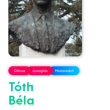
Öttusa
Lovaglás
Mesteredző
Tóth
Béla