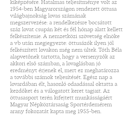
kiképzésére. Hatalmas teljesítménye volt az
1954-ben Magyarországon rendezett öttusa
világbajnokság lovas számának
megszervezése: a rendelkezésre bocsátott
száz lovat csupán két és fél hónap alatt kellett
felkészítenie. A nemzetközi szövetség elnöke
a vb után megjegyezte: öttusázók ilyen jól
felkészített lovakon még nem ültek. Tóth Béla
alapvetőnek tartotta, hogy a versenyzők az
akkori első számban, a lovaglásban jó
eredményt érjenek el, mert ez meghatározza
a további számok teljesítését. Egész nap a
lovardában élt, hasonló odaadással oktatta a
kezdőket és a válogatott keret tagjait. Az
öttusasport terén kifejtett munkásságáért
Magyar Népköztársaság Sportérdemérem
arany fokozatát kapta meg 1955-ben.