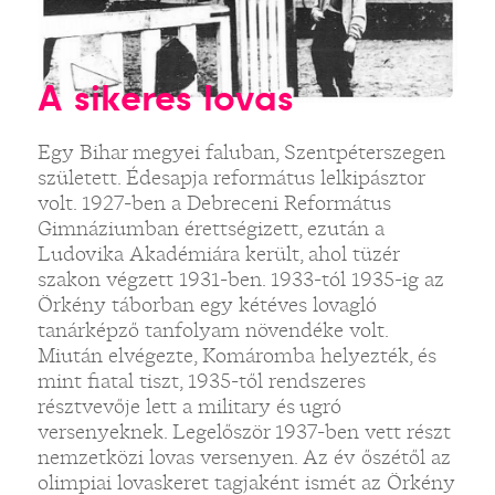
A sikeres lovas
Egy Bihar megyei faluban, Szentpéterszegen
született. Édesapja református lelkipásztor
volt. 1927-ben a Debreceni Református
Gimnáziumban érettségizett, ezután a
Ludovika Akadémiára került, ahol tüzér
szakon végzett 1931-ben. 1933-tól 1935-ig az
Örkény táborban egy kétéves lovagló
tanárképző tanfolyam növendéke volt.
Miután elvégezte, Komáromba helyezték, és
mint fiatal tiszt, 1935-től rendszeres
résztvevője lett a military és ugró
versenyeknek. Legelőször 1937-ben vett részt
nemzetközi lovas versenyen. Az év őszétől az
olimpiai lovaskeret tagjaként ismét az Örkény