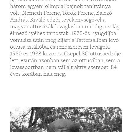
három egyéni olimpiai bajnok tanítványa
volt: Németh Ferenc, Török Ferenc, Balczó
András. Kiváló edzői tevékenységével a
magyar öttusázók lovaglásban mindig a világ
élmezőnyéhez tartoztak. 1975-ös nyugdíjba
vonulása után még kijárt a Tattersallban levő
öttusa-istállóba, és rendszeresen lovagolt.
1980 és 1983 között a Csepel SC öttusaedzője
lett, ezután azonban sem az öttusában, sem a
lovassportban nem vállalt aktív szerepet. 84
éves korában halt meg.