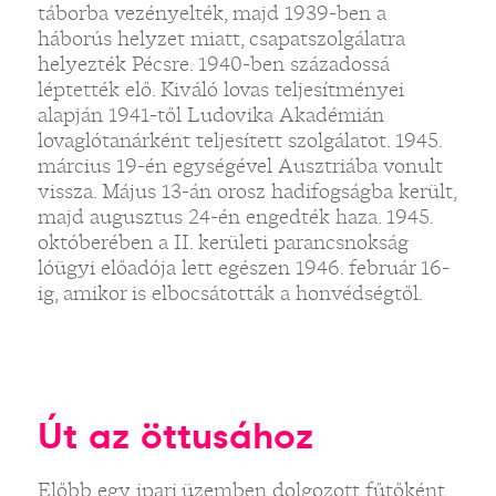
táborba vezényelték, majd 1939-ben a
háborús helyzet miatt, csapatszolgálatra
helyezték Pécsre. 1940-ben századossá
léptették elő. Kiváló lovas teljesítményei
alapján 1941-től Ludovika Akadémián
lovaglótanárként teljesített szolgálatot. 1945.
március 19-én egységével Ausztriába vonult
vissza. Május 13-án orosz hadifogságba került,
majd augusztus 24-én engedték haza. 1945.
októberében a II. kerületi parancsnokság
lóügyi előadója lett egészen 1946. február 16-
ig, amikor is elbocsátották a honvédségtől.
Út az öttusához
Előbb egy ipari üzemben dolgozott fűtőként,