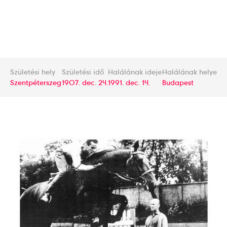
Születési hely
Születési idő
Halálának ideje
Halálának helye
Szentpéterszeg
1907. dec. 24.
1991. dec. 14.
Budapest