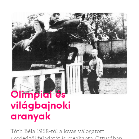
Olimpiai és
világbajnoki
aranyak
Tóth Béla 1958-tól a lovas válogatott
ugróedzői feladatát is megkapta. Öttusában