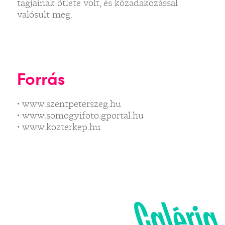
tagjainak ötlete volt, és közadakozással
valósult meg.
Forrás
• www.szentpeterszeg.hu
• www.somogyifoto.gportal.hu
• www.kozterkep.hu
Galéria