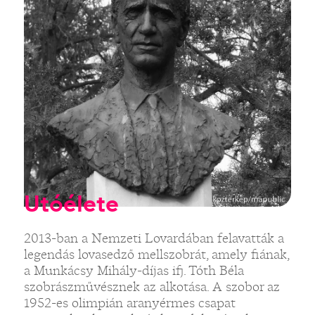
Utóélete
2013-ban a Nemzeti Lovardában felavatták a
legendás lovasedző mellszobrát, amely fiának,
a Munkácsy Mihály-díjas ifj. Tóth Béla
szobrászművésznek az alkotása. A szobor az
1952-es olimpián aranyérmes csapat