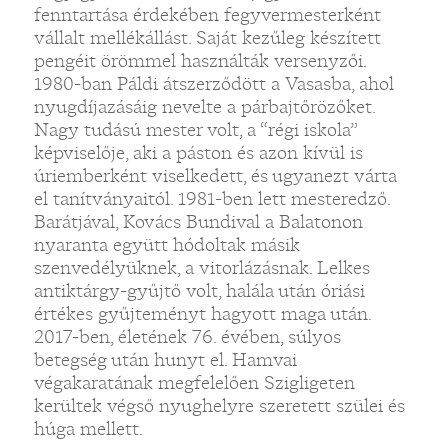
fenntartása érdekében fegyvermesterként
vállalt mellékállást. Saját kezűleg készített
pengéit örömmel használták versenyzői.
1980-ban Páldi átszerződött a Vasasba, ahol
nyugdíjazásáig nevelte a párbajtőrözőket.
Nagy tudású mester volt, a “régi iskola”
képviselője, aki a páston és azon kívül is
úriemberként viselkedett, és ugyanezt várta
el tanítványaitól. 1981-ben lett mesteredző.
Barátjával, Kovács Bundival a Balatonon
nyaranta együtt hódoltak másik
szenvedélyüknek, a vitorlázásnak. Lelkes
antiktárgy-gyűjtő volt, halála után óriási
értékes gyűjteményt hagyott maga után.
2017-ben, életének 76. évében, súlyos
betegség után hunyt el. Hamvai
végakaratának megfelelően Szigligeten
kerültek végső nyughelyre szeretett szülei és
húga mellett.