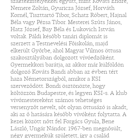
szaktekintélyekkel együtt, mint Kováts Endre,
Nemere Zoltán, Gyuricza József, Horváth
Kornél, Tiszttartó Tibor, Schatz Róbert, Hajnal
Béla vagy Pézsa Tibor. Mesterei Szűts János,
Hatz József, Bay Béla és Lukovich István
voltak. Páldi később tanári diplomát is
szerzett a Testnevelési Főiskolán, majd
elkerült Győrbe, ahol Magyar Vilmos öttusa
szakosztályában dolgozott vívóedzőként.
Gyermekkori barátja, az akkor már külföldön
dolgozó Kováts Bandi abban az évben tért
haza Németországból, amikor a KSI
szerveződött. Bondi ösztönözte, hogy
költözzön Budapestre, és legyen KSI-s. A klub
vívómestereként számos tehetséges
versenyzőt nevelt, sőt olyan öttusázó is akadt,
aki az ő hatására később vívóként folytatta. A
kezei között nőtt fel Forgács Gyula, Bene
László, Ungár Nándor. 1967-ben megnősült,
négy gyermekük született, így a család