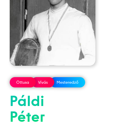
Öttusa
Vívás
Mesteredző
Páldi
Péter