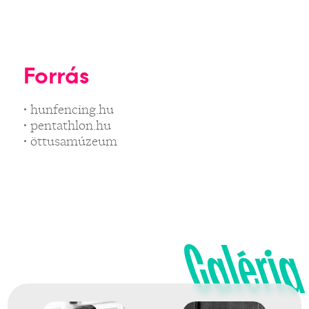
Forrás
• hunfencing.hu
• pentathlon.hu
• öttusamúzeum
Galéria