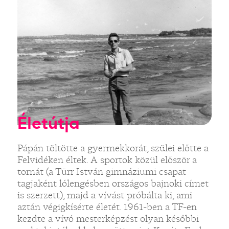
Életútja
Pápán töltötte a gyermekkorát, szülei előtte a
Felvidéken éltek. A sportok közül először a
tornát (a Türr István gimnáziumi csapat
tagjaként lólengésben országos bajnoki címet
is szerzett), majd a vívást próbálta ki, ami
aztán végigkísérte életét. 1961-ben a TF-en
kezdte a vívó mesterképzést olyan későbbi