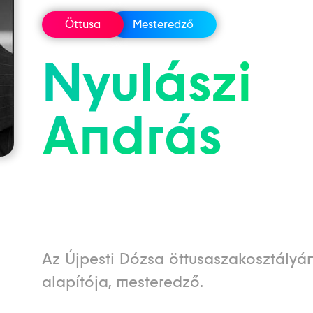
Öttusa
Mesteredző
Nyulászi
András
Az Újpesti Dózsa öttusaszakosztályá
alapítója, mesteredző.