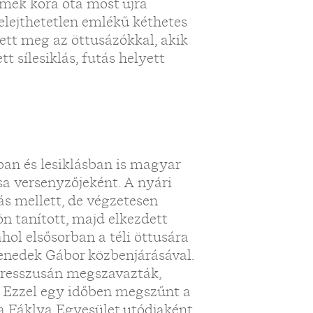
rmek kora óta most újra
felejthetetlen emlékű kéthetes
ett meg az öttusázókkal, akik
tt sílesiklás, futás helyett
ban és lesiklásban is magyar
sa versenyzőjeként. A nyári
zás mellett, de végzetesen
n tanított, majd elkezdett
hol elsősorban a téli öttusára
Benedek Gábor közbenjárásával.
gresszusán megszavazták,
n. Ezzel egy időben megszűnt a
e a Fáklya Egyesület utódjaként