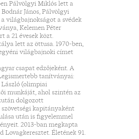
en Pálvölgyi Miklós lett a
 Bodnár János, Pálvölgyi
 a világbajnokságot a svédek
tványa, Kelemen Péter
t a 21 évesek közt.
lya lett az öttusa. 1970-ben,
egyéni világbajnoki címet
gyar csapat edzőjeként. A
Legismertebb tanítványai:
László (olimpiai
zői munkáját, ahol szintén az
zután dolgozott
 szövetségi kapitányaként
ulása után is figyelemmel
ményeit. 2013-ban megkapta
Lovagkeresztet. Életének 91.