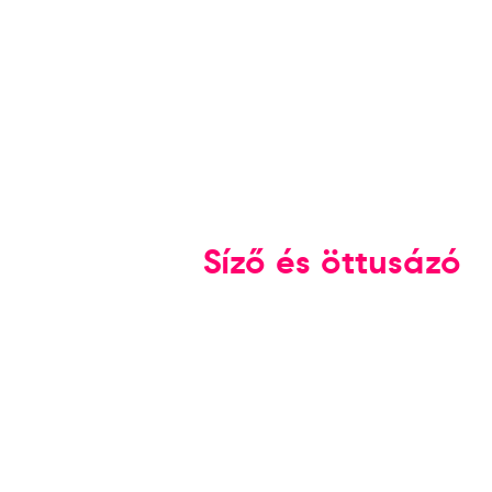
Síző és öttusázó