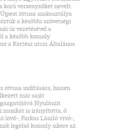
 korú versenyzőket nevelt.
Újpest öttusa szakosztálya
öztük a későbbi szövetségi
anár úr vezetésével a
ról a később komoly
or a Kertész utcai Általános
z öttusa indítására, hiszen
kezett már saját
 igazgatójává Nyulászit
 munkát is irányította, ő
ő lövő-, Farkas László vívó-,
nak legelső komoly sikere az