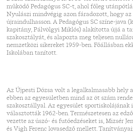
működő Pedagógus SC-t, ahol főleg utánpótlás
Nyulászi mindvégig azon fáradozott, hogy az 
újraindulhasson. A Pedagógus SC színe-java (k
kapitány, Pálvölgyi Miklós) alakította újjá a t
szakosztályát, és alapozta meg teljesen nullá
nemzetközi sikereket 1959-ben. Főállásban ekk
Iskolában tanított.
Az Újpesti Dózsa volt a legalkalmasabb hely a
ebben az egyesületben mind az öt szám rendel
szakosztállyal. Az egyesület sportiskolájának
választották 1962-ben. Természetesen az edzői
vezette az úszó- és futóedzéseket is, Mizsér Jen
és Vigh Ferenc lovasedző mellett. Tanítványai