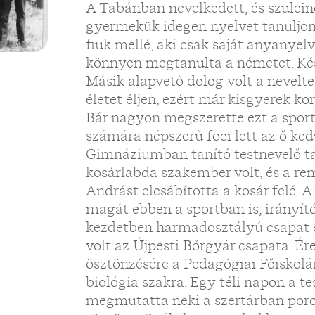
A Tabánban nevelkedett, és szülein
gyermekük idegen nyelvet tanuljo
fiuk mellé, aki csak saját anyanyelvé
könnyen megtanulta a németet. Késő
Másik alapvető dolog volt a nevelt
életet éljen, ezért már kisgyerek kor
Bár nagyon megszerette ezt a sport
számára népszerű foci lett az ő kedv
Gimnáziumban tanító testnevelő ta
kosárlabda szakember volt, és a re
Andrást elcsábította a kosár felé. A
magát ebben a sportban is, irányító
kezdetben harmadosztályú csapat eg
volt az Újpesti Bőrgyár csapata. Ér
ösztönzésére a Pedagógiai Főiskolár
biológia szakra. Egy téli napon a te
megmutatta neki a szertárban poros