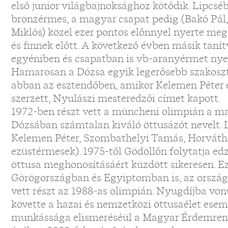
első junior világbajnoksághoz kötődik. Lipcséb
bronzérmes, a magyar csapat pedig (Bakó Pál,
Miklós) közel ezer pontos előnnyel nyerte meg
és finnek előtt. A következő évben másik taní
egyéniben és csapatban is vb-aranyérmet nyer
Hamarosan a Dózsa egyik legerősebb szakosztá
abban az esztendőben, amikor Kelemen Péter 
szerzett, Nyulászi mesteredzői címet kapott.
1972-ben részt vett a müncheni olimpián a ma
Dózsában számtalan kiváló öttusázót nevelt. 
Kelemen Péter, Szombathelyi Tamás, Horváth 
ezüstérmesek). 1975-től Gödöllőn folytatja ed
öttusa meghonosításáért küzdött sikeresen. E
Görögországban és Egyiptomban is, az ország
vett részt az 1988-as olimpián. Nyugdíjba von
követte a hazai és nemzetközi öttusaélet ese
munkássága elismeréséül a Magyar Érdemrend 