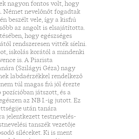
ek nagyon fontos volt, hogy
n. Német nevelőnőt fogadtak
n beszélt vele, így a kisfiú
bb az angolt is elsajátította.
etésében, hogy egészséges
ától rendszeresen vitték síelni.
ot, iskolás korától a mindenki
ence is. A Piarista
nára (Szilágyi Géza) nagy
mek labdaérzékkel rendelkező
 nem túl magas fiú jól érezte
 pozícióban játszott, és a
észen az NB I.-ig jutott. Ez
ettségije után tanára
a jelentkezett testnevelés-
stnevelési tanszék vezetője
odó síléceket. Ki is ment