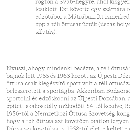
rögtön a Sváb-hegyre, ahol kisgye
lesiklott. Ezt követte egy számára 
edzőtábor a Mátrában. Itt ismerked
épp a téli öttusát űzték (úszás helye
sífutás).
Nyuszi, ahogy mindenki becézte, a téli öttusá
bajnok lett 1955 és 1963 között az Újpesti Dóz
öttusa csak kiegészítő sport volt a téli öttusá
beleszeretett a sportágba. Akkoriban Budaörsö
sportolni és edzősködni az Újpesti Dózsában, a
épített szakosztály működött 54-től kezdve, 
1956-tól a Nemzetközi Öttusa Szövetség kon
hogy a téli öttusa azt követően biatlon legye
Dózsa szakosztálya is. 1958-tól életre keltett