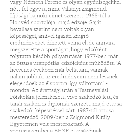
vagy Németh Ferenc és olyan egyéniségekkel
nőtt fel együtt, mint Villányi Zsigmond.
Ifjúsági bajnoki címet szerzett. 1968-tól a
Honvéd sportolója, majd edzője. Saját
bevallása szerint nem voltak olyan
képességei, amivel igazán kiugró
eredményeket érhetett volna el, de annyira
megszerette a sportágat, hogy edzőként
folytatta később pályafutását. 1977-ben már
az öttusa utánpótlás-edzőjeként működött. "A
hetvenes években már beláttam, vannak
nálam jobbak, az eredményeim nem lesznek
elegendőek az élsportra, így váltottam" -
mondta. Az érettségi után a Testnevelési
Főiskolára jelentkezett, vívó szakedző lett, és
tanár szakon is diplomát szerzett, majd öttusa
szakedzői képesítéssel zárt. 1987-től öttusa
mesteredző, 2009-ben a Zsigmond Király
Egyetemen volt mesteroktató. A
sportszakember a BHSE öttusázóinak