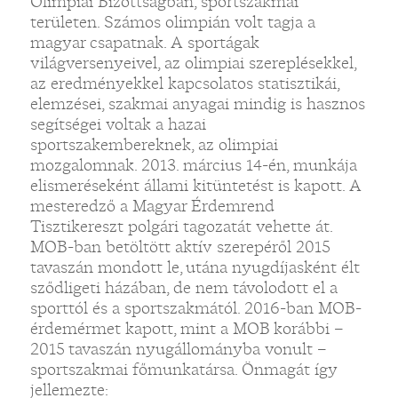
Olimpiai Bizottságban, sportszakmai
területen. Számos olimpián volt tagja a
magyar csapatnak. A sportágak
világversenyeivel, az olimpiai szereplésekkel,
az eredményekkel kapcsolatos statisztikái,
elemzései, szakmai anyagai mindig is hasznos
segítségei voltak a hazai
sportszakembereknek, az olimpiai
mozgalomnak. 2013. március 14-én, munkája
elismeréseként állami kitüntetést is kapott. A
mesteredző a Magyar Érdemrend
Tisztikereszt polgári tagozatát vehette át.
MOB-ban betöltött aktív szerepéről 2015
tavaszán mondott le, utána nyugdíjasként élt
sződligeti házában, de nem távolodott el a
sporttól és a sportszakmától. 2016-ban MOB-
érdemérmet kapott, mint a MOB korábbi –
2015 tavaszán nyugállományba vonult –
sportszakmai főmunkatársa. Önmagát így
jellemezte: