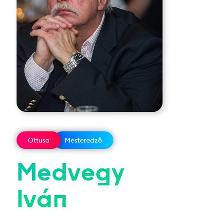
Öttusa
Mesteredző
Medvegy
Iván