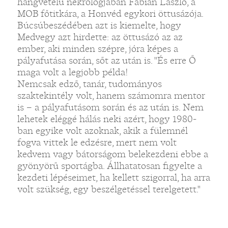
hangvételű nekrológjában Fábián László, a
MOB főtitkára, a Honvéd egykori öttusázója.
Búcsúbeszédében azt is kiemelte, hogy
Medvegy azt hirdette: az öttusázó az az
ember, aki minden szépre, jóra képes a
pályafutása során, sőt az után is. "És erre Ő
maga volt a legjobb példa!
Nemcsak edző, tanár, tudományos
szaktekintély volt, hanem számomra mentor
is – a pályafutásom során és az után is. Nem
lehetek eléggé hálás neki azért, hogy 1980-
ban egyike volt azoknak, akik a fülemnél
fogva vittek le edzésre, mert nem volt
kedvem vagy bátorságom belekezdeni ebbe a
gyönyörű sportágba. Állhatatosan figyelte a
kezdeti lépéseimet, ha kellett szigorral, ha arra
volt szükség, egy beszélgetéssel terelgetett."