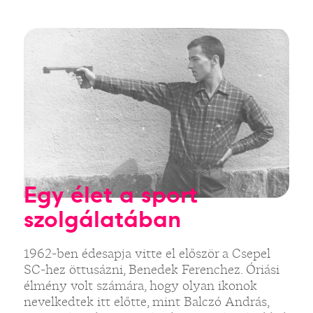
Egy élet a sport
szolgálatában
1962-ben édesapja vitte el először a Csepel
SC-hez öttusázni, Benedek Ferenchez. Óriási
élmény volt számára, hogy olyan ikonok
nevelkedtek itt előtte, mint Balczó András,