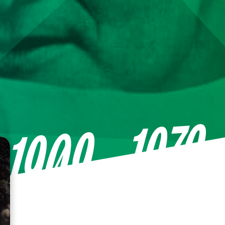
—1976
1909