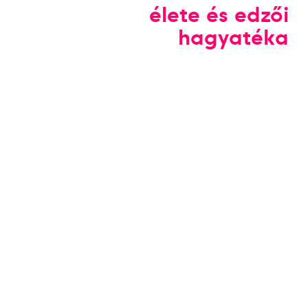
élete és edzői
hagyatéka