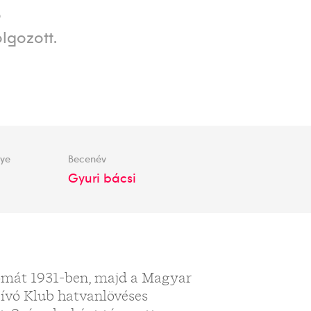
ő
lgozott.
lye
Becenév
Gyuri bácsi
omát 1931-ben, majd a Magyar
Vívó Klub hatvanlövéses