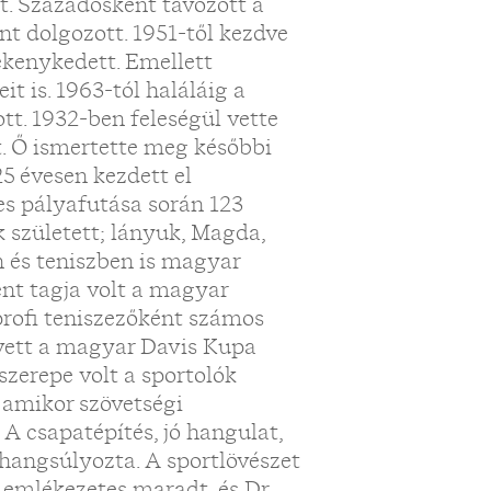
t. Századosként távozott a
t dolgozott. 1951-től kezdve
ékenykedett. Emellett
it is. 1963-tól haláláig a
tt. 1932-ben feleségül vette
t. Ő ismertette meg későbbi
25 évesen kezdett el
es pályafutása során 123
 született; lányuk, Magda,
n és teniszben is magyar
ént tagja volt a magyar
rofi teniszezőként számos
 vett a magyar Davis Kupa
zerepe volt a sportolók
, amikor szövetségi
 A csapatépítés, jó hangulat,
t hangsúlyozta. A sportlövészet
 emlékezetes maradt, és Dr.