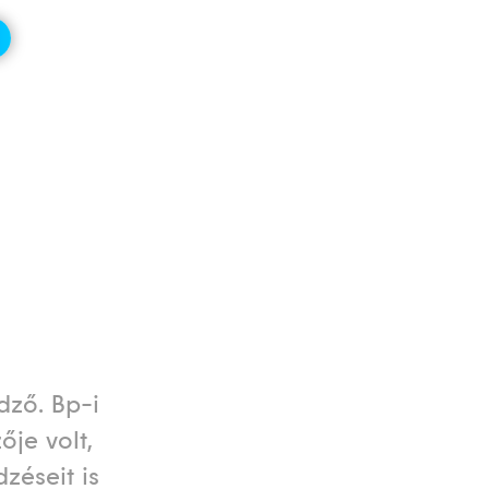
dző. Bp-i
je volt,
zéseit is