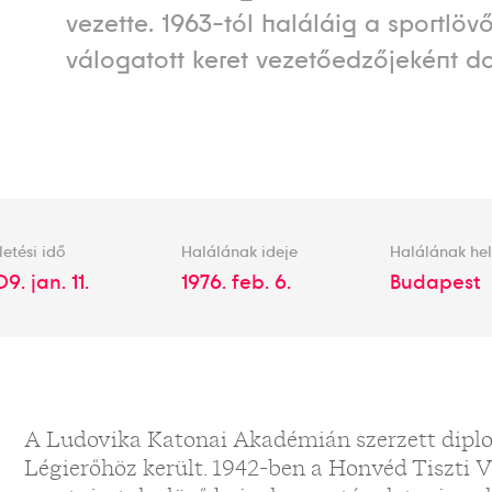
vezette. 1963-tól haláláig a sportlöv
válogatott keret vezetőedzőjeként do
letési idő
Halálának ideje
Halálának he
9. jan. 11.
1976. feb. 6.
Budapest
A Ludovika Katonai Akadémián szerzett dipl
Légierőhöz került. 1942-ben a Honvéd Tiszti 