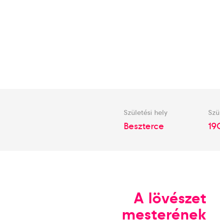
Születési hely
Szü
Beszterce
190
A lövészet
mesterének