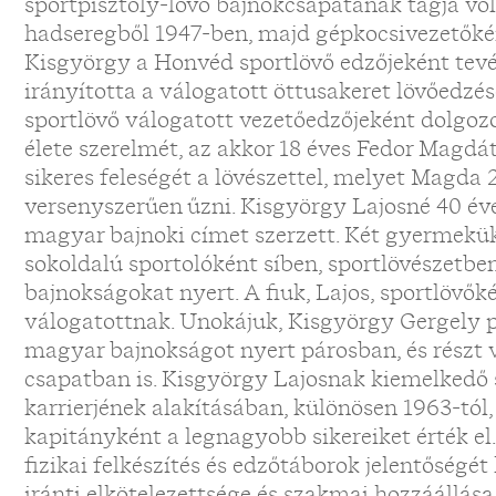
sportpisztoly-lövő bajnokcsapatának tagja vol
hadseregből 1947-ben, majd gépkocsivezetőkén
Kisgyörgy a Honvéd sportlövő edzőjeként tev
irányította a válogatott öttusakeret lövőedzése
sportlövő válogatott vezetőedzőjeként dolgozo
élete szerelmét, az akkor 18 éves Fedor Magdá
sikeres feleségét a lövészettel, melyet Magda 
versenyszerűen űzni. Kisgyörgy Lajosné 40 év
magyar bajnoki címet szerzett. Két gyermekük
sokoldalú sportolóként síben, sportlövészetbe
bajnokságokat nyert. A fiuk, Lajos, sportlövők
válogatottnak. Unokájuk, Kisgyörgy Gergely p
magyar bajnokságot nyert párosban, és részt
csapatban is. Kisgyörgy Lajosnak kiemelkedő s
karrierjének alakításában, különösen 1963-tól
kapitányként a legnagyobb sikereiket érték el.
fizikai felkészítés és edzőtáborok jelentőségé
iránti elkötelezettsége és szakmai hozzáállása