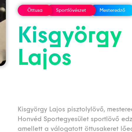
Öttusa
Sportlövészet
Mesteredző
Kisgyörgy
Lajos
Kisgyörgy Lajos pisztolylövő, mestere
Honvéd Sportegyesület sportlövő edző
amellett a válogatott öttusakeret lőed