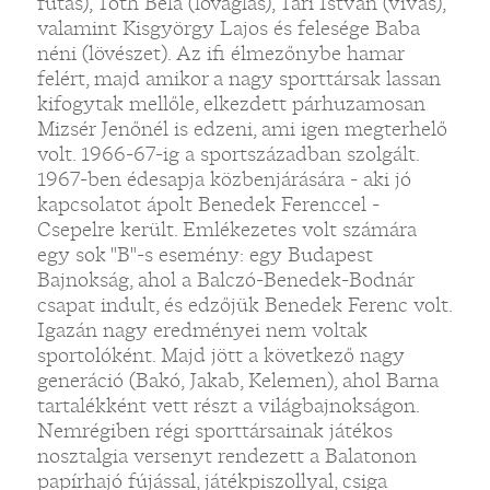
futás), Tóth Béla (lovaglás), Tari István (vívás),
valamint Kisgyörgy Lajos és felesége Baba
néni (lövészet). Az ifi élmezőnybe hamar
felért, majd amikor a nagy sporttársak lassan
kifogytak mellőle, elkezdett párhuzamosan
Mizsér Jenőnél is edzeni, ami igen megterhelő
volt. 1966-67-ig a sportszázadban szolgált.
1967-ben édesapja közbenjárására - aki jó
kapcsolatot ápolt Benedek Ferenccel -
Csepelre került. Emlékezetes volt számára
egy sok "B"-s esemény: egy Budapest
Bajnokság, ahol a Balczó-Benedek-Bodnár
csapat indult, és edzőjük Benedek Ferenc volt.
Igazán nagy eredményei nem voltak
sportolóként. Majd jött a következő nagy
generáció (Bakó, Jakab, Kelemen), ahol Barna
tartalékként vett részt a világbajnokságon.
Nemrégiben régi sporttársainak játékos
nosztalgia versenyt rendezett a Balatonon
papírhajó fújással, játékpiszollyal, csiga