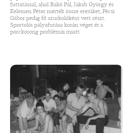
futtatással, ahol Bakó Pál, Jakab György és
Kelemen Péter mérték össze erejüket, Pécsi
Gábor pedig fő szurkolóként vett részt.
Sportolói pályafutása korán véget ér a
porckorong problémái miatt.