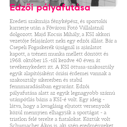
Edzői pályafutása
Eredeti szakmája fényképész, és sportolói
karrierje után a Fővárosi Fotó Vállalatnál
dolgozott. Majd Kocsis Mihály, a KSI akkori
vezetője felajánlott neki egy edzői állást. Bár a
Csepeli Fogaskerék újságnál is ajánlatot
kapott, a tréneri munka mellett döntött és
1968. október 15.-től kezdve 40 éven át
tevékenykedett itt. A KSI öttusa-szakosztály
egyik alapítójaként óriási érdemei vannak a
szakosztály sikereiben és stabil
fennmaradásában egyaránt. Edzői
pályafutása alatt az egyik legnagyobb számú
utánpótlás bázis a KSI-é volt. Egy ideig -
látva, hogy a lovaglásig eljutott versenyzők
közül mennyien elhagyják a sportágat - a
triatlon felé terelte a fiatalokat. Köztük volt
Schumacher Ákos is, aki szép eredményeket