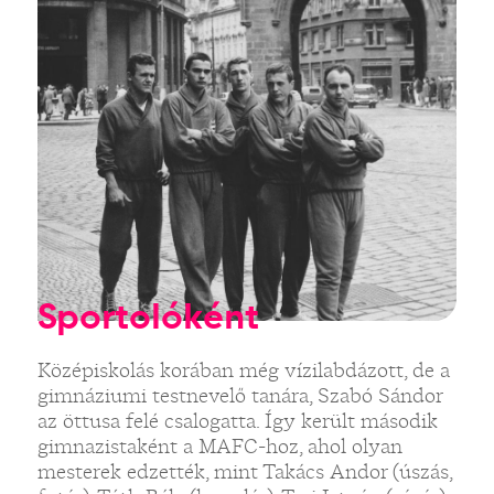
Sportolóként
Középiskolás korában még vízilabdázott, de a
gimnáziumi testnevelő tanára, Szabó Sándor
az öttusa felé csalogatta. Így került második
gimnazistaként a MAFC-hoz, ahol olyan
mesterek edzették, mint Takács Andor (úszás,