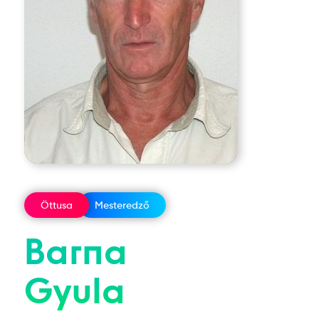
Öttusa
Mesteredző
Barna
Gyula