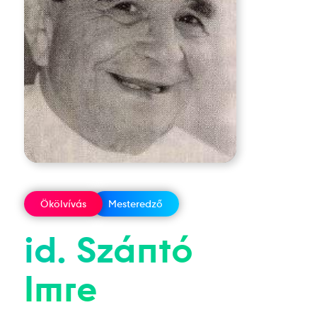
Ökölvívás
Mesteredző
id.
Szántó
Imre