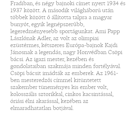
Fradiban, és négy bajnoki címet nyert 1934 és
1937 között. A második világháború után
többek között ő állította talpra a magyar
bunyót, egyik legnépszerűbb,
legeredményesebb sportágunkat. Ami Papp
Lászlónak Adler, az volt az olimpiai
ezüstérmes, kétszeres Európa-bajnok Kajdi
Jánosnak a legendás, nagy Honvédban Csöpi
bácsi. Az igazi mester, kezében és
gondolataiban szakmája minden fortélyával.
Csöpi bácsit imádták az emberek. Az 1961-
ben mesteredzői címmel kitüntetett
szakember tüneményes kis ember volt,
kolosszális sztorikkal, cinkos kacsintással,
óriási élni akarással, kezében az
elmaradhatatlan botjával.