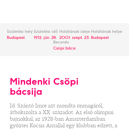
Születési hely
Születési idő
Halálának ideje
Halálának helye
Budapest
1912. jún. 28.
2001. szept. 23.
Budapest
Becenév
Csöpi bácsi
Mindenki Csöpi
bácsija
Id. Szántó Imre azt mondta önmagáról,
átbokszolta a XX. századot. Az első olimpiai
bajnokkal, az 1928-ban Amszterdamban
győztes Kocsis Antallal egy klubban edzett, a