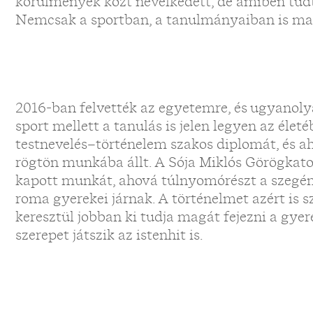
körülmények közt nevelkedett, de amiben tudta
Nemcsak a sportban, a tanulmányaiban is ma
2016-ban felvették az egyetemre, és ugyanoly
sport mellett a tanulás is jelen legyen az éle
testnevelés–történelem szakos diplomát, és ah
rögtön munkába állt. A Sója Miklós Görögkato
kapott munkát, ahová túlnyomórészt a szegény
roma gyerekei járnak. A történelmet azért is s
keresztül jobban ki tudja magát fejezni a gyer
szerepet játszik az istenhit is.