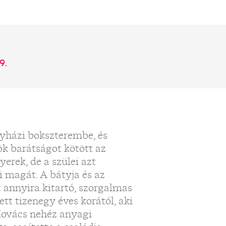
9.
egyházi bokszterembe, és
ök barátságot kötött az
erek, de a szülei azt
i magát. A bátyja és az
t annyira kitartó, szorgalmas
ett tizenegy éves korától, aki
 Kovács nehéz anyagi