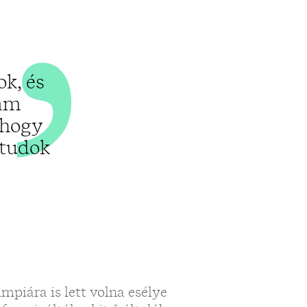
ok, és
zám
 hogy
 tudok
mpiára is lett volna esélye