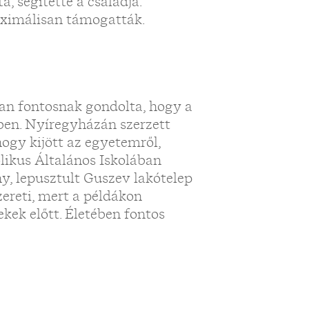
, segítette a családja.
ximálisan támogatták.
„
an fontosnak gondolta, hogy a
tében. Nyíregyházán szerzett
ogy kijött az egyetemről,
likus Általános Iskolában
, lepusztult Guszev lakótelep
zereti, mert a példákon
ekek előtt. Életében fontos