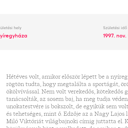
ületési hely
Születési idő
yíregyháza
1997. nov. 
Hétéves volt, amikor először lépett be a nyír
rögtön tudta, hogy megtalálta a sportágát, ör
ökölvívással. Nem volt verekedős, kötekedős gy
tanácsolták, az sosem baj, ha meg tudja véden
unokatestvére is bokszolt, de egyikük sem vol
és tehetséges, mint ő. Edzője az a Nagy Lajos l
Miló Viktóriát világbajnoki címig juttatta el.