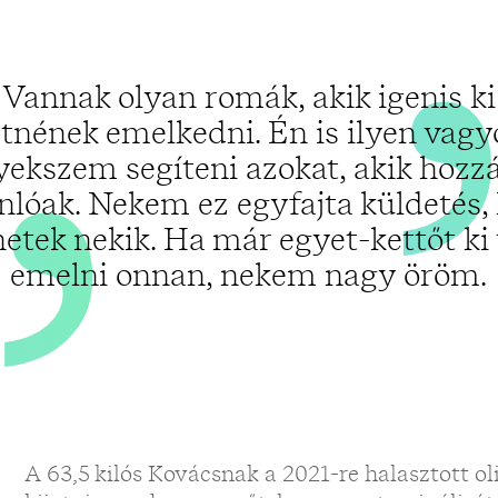
„
Vannak olyan romák, akik igenis ki
tnének emelkedni. Én is ilyen vagy
yekszem segíteni azokat, akik hoz
nlóak. Nekem ez egyfajta küldetés,
hetek nekik. Ha már egyet-kettőt ki
emelni onnan, nekem nagy öröm.
A 63,5 kilós Kovácsnak a 2021-re halasztott oli