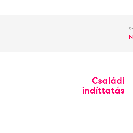
Sz
N
Családi
indíttatás