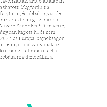
favorizálták, akit ő általában
tazhatott. Megfordult a
folytatni, és abbahagyja, de
kon szerezte meg az olimpiai
A szerb Sendriket 5:0-ra verte,
rányban kapott ki, és nem
a 2022-es Európa-bajnokságon
alamennyi tanítványának azt
i a párizsi olimpia a célja,
róbálja majd megállni a