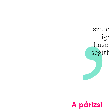
szere
ig
haso
segít
A párizsi