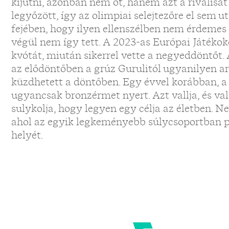
kijutni, azonban nem őt, hanem azt a riválisát 
legyőzött, így az olimpiai selejtezőre el sem u
fejében, hogy ilyen ellenszélben nem érdemes 
végül nem így tett. A 2023-as Európai Játéko
kvótát, miután sikerrel vette a negyeddöntőt. 
az elődöntőben a grúz Gurulitól ugyanilyen a
küzdhetett a döntőben. Egy évvel korábban, 
ugyancsak bronzérmet nyert. Azt vallja, és v
sulykolja, hogy legyen egy célja az életben. Nek
ahol az egyik legkeményebb súlycsoportban p
helyét.