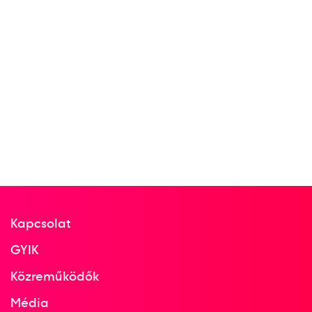
2010
2010
Oroszország
Moszkva
38. Amatőr Ökölvívó Európa-
bajnokság
2
férfi 64kg
Kapcsolat
GYIK
2004
2004
Közreműködők
Horvátország
Média
Pula