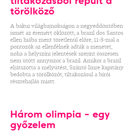
tiltakozásból repült a
törölköző
A bakui világbajnokságon a negyeddöntőben
ismét az éremért öklözött, a brazil dos Santos
ellen hiába ment töretlenül előre, 11-3-mal a
pontozók az ellenfélnek adták a menetet,
noha a helyszíni jelentések szerint összesen
nem ütött annyiszor a brazil. Amikor a brazil
eljátszotta a mélyütést, Szántó Imre kapitány
bedobta a törölközőt, tiltakozásul a bírói
részrehajlás miatt.
Három olimpia - egy
győzelem