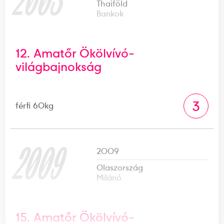
2003
Thaiföld
Bankok
12. Amatőr Ökölvívó-
világbajnokság
3
férfi 60kg
2009
2009
Olaszország
Milánó
15. Amatőr Ökölvívó-