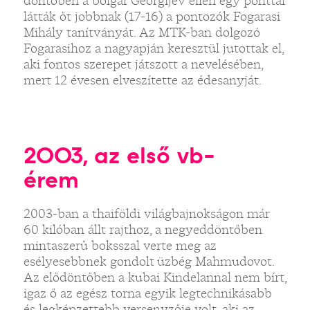
döntőben a bolgár Georgijev ellen egy ponttal
látták őt jobbnak (17-16) a pontozók Fogarasi
Mihály tanítványát. Az MTK-ban dolgozó
Fogarasihoz a nagyapján keresztül jutottak el,
aki fontos szerepet játszott a nevelésében,
mert 12 évesen elveszítette az édesanyját.
2003, az első vb-
érem
2003-ban a thaiföldi világbajnokságon már
60 kilóban állt rajthoz, a negyeddöntőben
mintaszerű boksszal verte meg az
esélyesebbnek gondolt üzbég Mahmudovot.
Az elődöntőben a kubai Kindelannal nem bírt,
igaz ő az egész torna egyik legtechnikásabb
és legképzettebb versenyzője volt, aki az