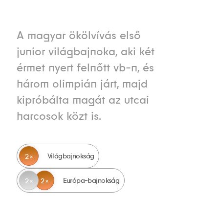
A magyar ökölvívás első
junior világbajnoka, aki két
érmet nyert felnőtt vb-n, és
három olimpián járt, majd
kipróbálta magát az utcai
harcosok közt is.
Világbajnokság
2
Európa-bajnokság
2
2