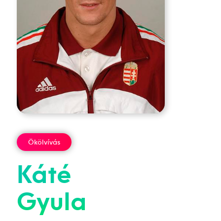
Ökölvívás
Káté
Gyula