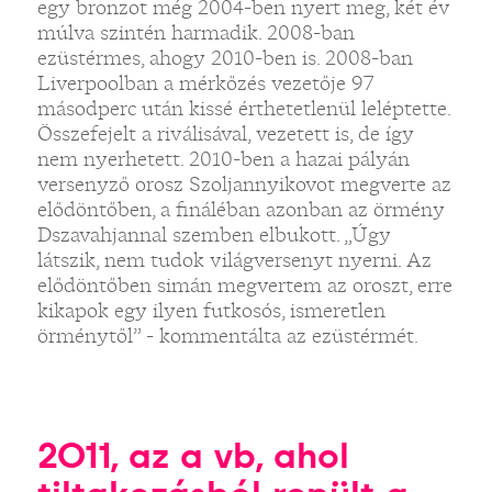
egy bronzot még 2004-ben nyert meg, két év
múlva szintén harmadik. 2008-ban
ezüstérmes, ahogy 2010-ben is. 2008-ban
Liverpoolban a mérkőzés vezetője 97
másodperc után kissé érthetetlenül leléptette.
Összefejelt a riválisával, vezetett is, de így
nem nyerhetett. 2010-ben a hazai pályán
versenyző orosz Szoljannyikovot megverte az
elődöntőben, a fináléban azonban az örmény
Dszavahjannal szemben elbukott. „Úgy
látszik, nem tudok világversenyt nyerni. Az
elődöntőben simán megvertem az oroszt, erre
kikapok egy ilyen futkosós, ismeretlen
örménytől” - kommentálta az ezüstérmét.
2011, az a vb, ahol