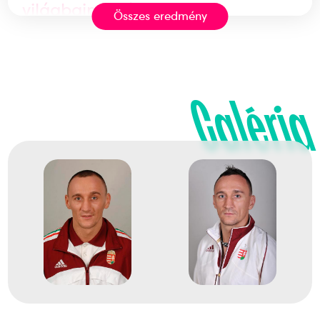
világbajnokság
Összes eredmény
3
férfi 64kg
Galéria
2008
2008
Egyesült Királyság
Liverpool
37. Amatőr Ökölvívó Európa-
bajnokság
2
férfi 64kg