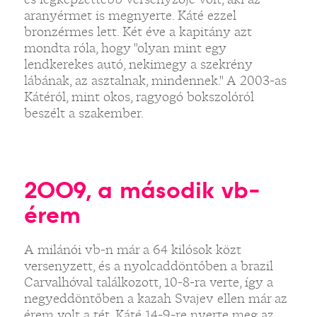
aranyérmet is megnyerte. Káté ezzel
bronzérmes lett. Két éve a kapitány azt
mondta róla, hogy "olyan mint egy
lendkerekes autó, nekimegy a szekrény
lábának, az asztalnak, mindennek." A 2003-as
Kátéról, mint okos, ragyogó bokszolóról
beszélt a szakember.
2009, a második vb-
érem
A milánói vb-n már a 64 kilósok közt
versenyzett, és a nyolcaddöntőben a brazil
Carvalhóval találkozott, 10-8-ra verte, így a
negyeddöntőben a kazah Svajev ellen már az
érem volt a tét. Káté 14-9-re nyerte meg az