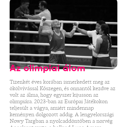
Az olimpiai álom
Tizenkét éves korában ismerkedett meg az
ökölvívással Kőszegen, és onnantól kezdve az
volt az álma, hogy egyszer kijusson az
olimpiára. 2023-ban az Európai Játékokon
teljesült a vágya, amiért mindennap
keményen dolgozott addig. A lengyelországi
Nowy Targban a nyolcaddöntőben a norvég