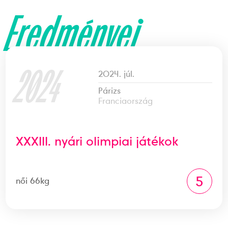
Eredményei
2024
2024. júl.
Párizs
Franciaország
XXXIII. nyári olimpiai játékok
5
női 66kg