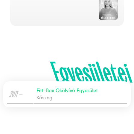
Egyesületei
Fitt-Box Ökölvívó Egyesület
2011 —
Kőszeg