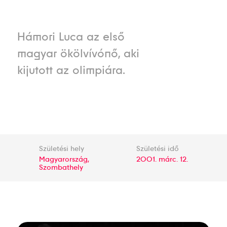
Hámori Luca az első
magyar ökölvívónő, aki
kijutott az olimpiára.
Születési hely
Születési idő
Magyarország,
2001. márc. 12.
Szombathely