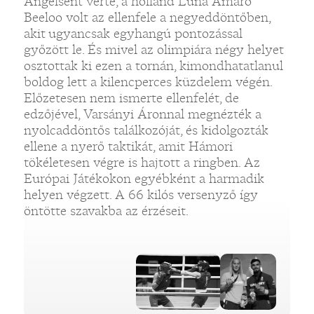
Angelsent verte, a holland Luna Amaro
Beeloo volt az ellenfele a negyeddöntőben,
akit ugyancsak egyhangú pontozással
győzött le. És mivel az olimpiára négy helyet
osztottak ki ezen a tornán, kimondhatatlanul
boldog lett a kilencperces küzdelem végén.
Előzetesen nem ismerte ellenfelét, de
edzőjével, Varsányi Áronnal megnézték a
nyolcaddöntős találkozóját, és kidolgozták
ellene a nyerő taktikát, amit Hámori
tökéletesen végre is hajtott a ringben. Az
Európai Játékokon egyébként a harmadik
helyen végzett. A 66 kilós versenyző így
öntötte szavakba az érzéseit.