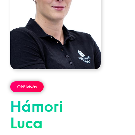
Ökölvívás
Hámori
Luca