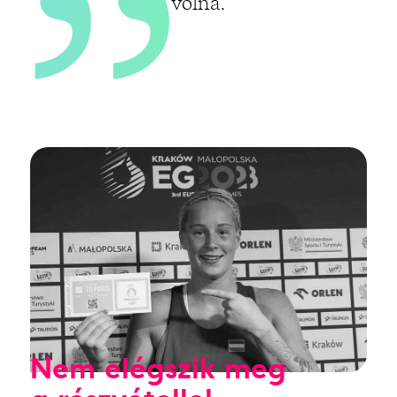
volna.
Nem elégszik meg