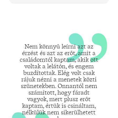
„
„
Nem könnyű leírni azt az
érzést és azt az erőt, amit a
családomtól kaptam, akik ott
voltak a lelátón, és engem
buzdítottak. Elég volt csak
rájuk nézni a menetek közti
szünetekben. Onnantól nem
számított, hogy fáradt
vagyok, mert plusz erőt
kaptam, értük is csináltam,
nélkülük nem sikerülhetett