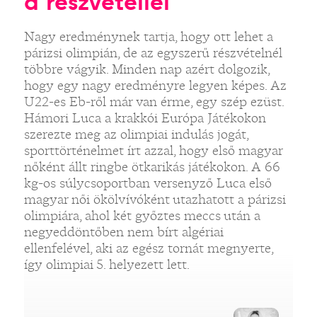
a részvétellel
Nagy eredménynek tartja, hogy ott lehet a
párizsi olimpián, de az egyszerű részvételnél
többre vágyik. Minden nap azért dolgozik,
hogy egy nagy eredményre legyen képes. Az
U22-es Eb-ről már van érme, egy szép ezüst.
Hámori Luca a krakkói Európa Játékokon
szerezte meg az olimpiai indulás jogát,
sporttörténelmet írt azzal, hogy első magyar
nőként állt ringbe ötkarikás játékokon. A 66
kg-os súlycsoportban versenyző Luca első
magyar női ökölvívóként utazhatott a párizsi
olimpiára, ahol két győztes meccs után a
negyeddöntőben nem bírt algériai
ellenfelével, aki az egész tornát megnyerte,
így olimpiai 5. helyezett lett.