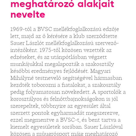
meghatározó alakjait
nevelte
1969-től a BVSC mellékfoglalkozású edzője
lett, majd az ő kérésére a klub szerződtette
Sauer Lászlót mellékfoglalkozású szervező-
intézőként. 1975-től közösen vezették az
edzéseket, és az utánpótlásban végzett
munkájukkal megalapozták a szakosztály
későbbi eredményes fejlődését. Magyari
Mihályné testnevelő segítségével hármasban
kezdték toborozni a fiatalokat, a szakosztály
pedig folyamatosan növekedett. A sportolók a
korosztályos és felnőttbajnokságokon is jól
szerepeltek, többnyire az egyesület által
szerzett pontok egyharmadát megszerezve,
ezzel megmentve a BVSC-t, és bent tartva a
kiemelt egyesületek sorában. Sauer Lászlóval
közösen a műugrósport máig meghatározó