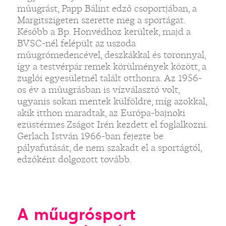
műugrást, Papp Bálint edző csoportjában, a
Margitszigeten szerette meg a sportágat.
Később a Bp. Honvédhoz kerültek, majd a
BVSC-nél felépült az uszoda
műugrómedencével, deszkákkal és toronnyal,
így a testvérpár remek körülmények között, a
zuglói egyesületnél talált otthonra. Az 1956-
os év a műugrásban is vízválasztó volt,
ugyanis sokan mentek külföldre, míg azokkal,
akik itthon maradtak, az Európa-bajnoki
ezüstérmes Zságot Irén kezdett el foglalkozni.
Gerlach István 1966-ban fejezte be
pályafutását, de nem szakadt el a sportágtól,
edzőként dolgozott tovább.
A műugrósport