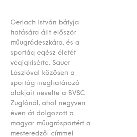
Gerlach István bátyja
hatására állt először
műugródeszkára, és a
sportág egész életét
végigkísérte. Sauer
Lászlóval közösen a
sportág meghatározó
alakjait nevelte a BVSC-
Zuglónál, ahol negyven
éven át dolgozott a
magyar műugrósportért a
mesteredzői címmel