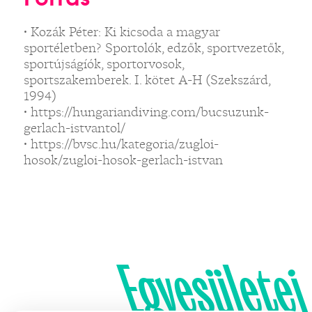
• Kozák Péter: Ki kicsoda a magyar
sportéletben? Sportolók, edzők, sportvezetők,
sportújságíók, sportorvosok,
sportszakemberek. I. kötet A-H (Szekszárd,
1994)
• https://hungariandiving.com/bucsuzunk-
gerlach-istvantol/
• https://bvsc.hu/kategoria/zugloi-
hosok/zugloi-hosok-gerlach-istvan
Egyesületei