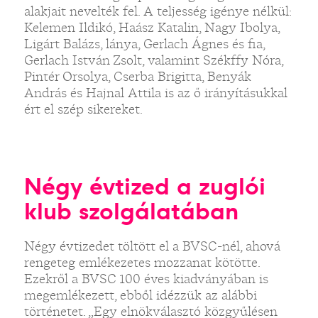
alakjait nevelték fel. A teljesség igénye nélkül:
Kelemen Ildikó, Haász Katalin, Nagy Ibolya,
Ligárt Balázs, lánya, Gerlach Ágnes és fia,
Gerlach István Zsolt, valamint Székffy Nóra,
Pintér Orsolya, Cserba Brigitta, Benyák
András és Hajnal Attila is az ő irányításukkal
ért el szép sikereket.
Négy évtized a zuglói
klub szolgálatában
Négy évtizedet töltött el a BVSC-nél, ahová
rengeteg emlékezetes mozzanat kötötte.
Ezekről a BVSC 100 éves kiadványában is
megemlékezett, ebből idézzük az alábbi
történetet. „Egy elnökválasztó közgyűlésen