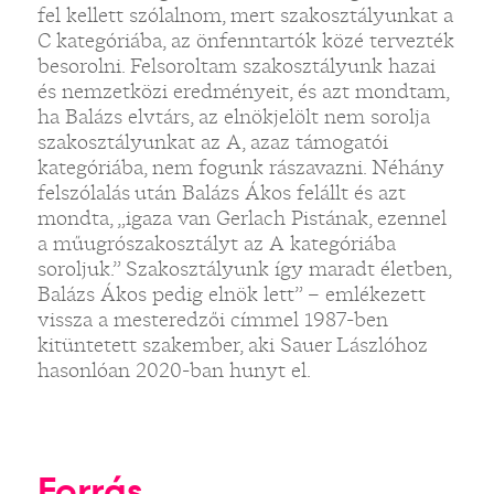
fel kellett szólalnom, mert szakosztályunkat a
C kategóriába, az önfenntartók közé tervezték
besorolni. Felsoroltam szakosztályunk hazai
és nemzetközi eredményeit, és azt mondtam,
ha Balázs elvtárs, az elnökjelölt nem sorolja
szakosztályunkat az A, azaz támogatói
kategóriába, nem fogunk rászavazni. Néhány
felszólalás után Balázs Ákos felállt és azt
mondta, „igaza van Gerlach Pistának, ezennel
a műugrószakosztályt az A kategóriába
soroljuk.” Szakosztályunk így maradt életben,
Balázs Ákos pedig elnök lett” – emlékezett
vissza a mesteredzői címmel 1987-ben
kitüntetett szakember, aki Sauer Lászlóhoz
hasonlóan 2020-ban hunyt el.
Forrás