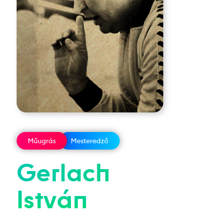
Műugrás
Mesteredző
Gerlach
István