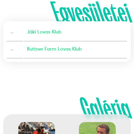
Egyesületei
—
Jáki Lovas Klub
—
Ruttner Farm Lovas Klub
Galéria