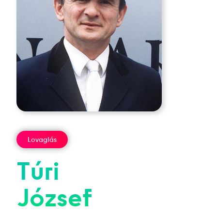
Lovaglás
Túri
József