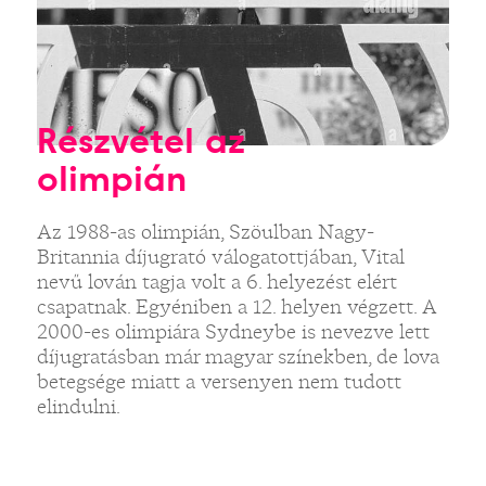
Részvétel az
olimpián
Az 1988-as olimpián, Szöulban Nagy-
Britannia díjugrató válogatottjában, Vital
nevű lován tagja volt a 6. helyezést elért
csapatnak. Egyéniben a 12. helyen végzett. A
2000-es olimpiára Sydneybe is nevezve lett
díjugratásban már magyar színekben, de lova
betegsége miatt a versenyen nem tudott
elindulni.