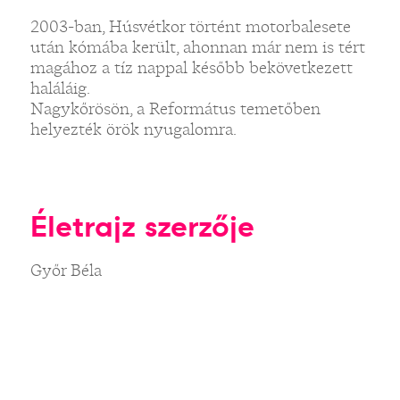
2003-ban, Húsvétkor történt motorbalesete
után kómába került, ahonnan már nem is tért
magához a tíz nappal később bekövetkezett
haláláig.
Nagykőrösön, a Református temetőben
helyezték örök nyugalomra.
Életrajz szerzője
Győr Béla