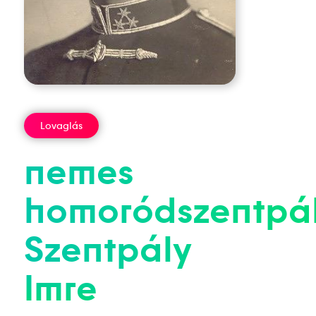
Lovaglás
nemes
homoródszentpál
Szentpály
Imre