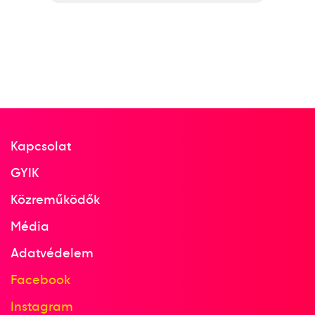
Kapcsolat
GYIK
Közreműködők
Média
Adatvédelem
Facebook
Instagram