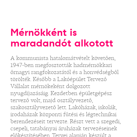
Mérnökként is
maradandót alkotott
A kommunista hatalomátvételt követően,
1947-ben megfosztották hadmérnökkari
őrnagyi rangfokozatától és a honvédségből
törölték. Később a Lakóépület Tervező
Vállalat mérnökeként dolgozott
nyugdíjazásáig. Kezdetben épületgépész
tervező volt, majd osztályvezető,
szakosztályvezető lett. Lakóházak, iskolák,
irodaházak központi fűtési és légtechnikai
berendezéseit tervezte. Részt vett a szegedi,
csepeli, tatabányai áruházak tervezéseinek
előkészítésében. Tervei alapján készült a