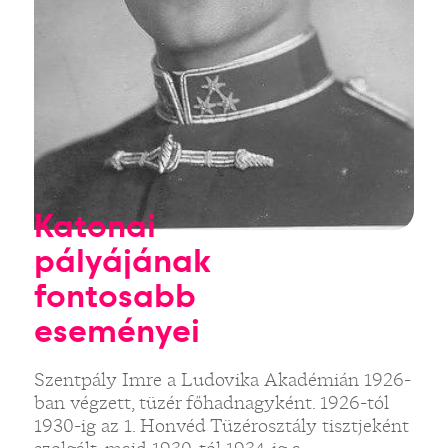
Katonai
pályájának
fontosabb
eseményei
Szentpály Imre a Ludovika Akadémián 1926-
ban végzett, tüzér főhadnagyként. 1926-tól
1930-ig az 1. Honvéd Tüzérosztály tisztjeként