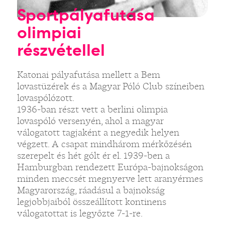
Sportpályafutása
olimpiai
részvétellel
Katonai pályafutása mellett a Bem
lovastüzérek és a Magyar Póló Club színeiben
lovaspólózott.
1936-ban részt vett a berlini olimpia
lovaspóló versenyén, ahol a magyar
válogatott tagjaként a negyedik helyen
végzett. A csapat mindhárom mérkőzésén
szerepelt és hét gólt ér el. 1939-ben a
Hamburgban rendezett Európa-bajnokságon
minden meccsét megnyerve lett aranyérmes
Magyarország, ráadásul a bajnokság
legjobbjaiból összeállított kontinens
válogatottat is legyőzte 7-1-re.