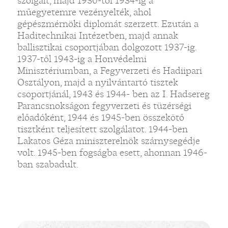
szolgált, majd 1930-tól 1934-ig a
műegyetemre vezényelték, ahol
gépészmérnöki diplomát szerzett. Ezután a
Haditechnikai Intézetben, majd annak
ballisztikai csoportjában dolgozott 1937-ig.
1937-től 1943-ig a Honvédelmi
Minisztériumban, a Fegyverzeti és Hadiipari
Osztályon, majd a nyilvántartó tisztek
csoportjánál, 1943 és 1944- ben az I. Hadsereg
Parancsnokságon fegyverzeti és tüzérségi
előadóként, 1944 és 1945-ben összekötő
tisztként teljesített szolgálatot. 1944-ben
Lakatos Géza miniszterelnök szárnysegédje
volt. 1945-ben fogságba esett, ahonnan 1946-
ban szabadult.