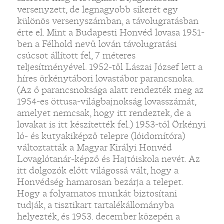
versenyzett, de legnagyobb sikerét egy
különös versenyszámban, a távolugratásban
érte el. Mint a Budapesti Honvéd lovasa 1951-
ben a Félhold nevű lován távolugratási
csúcsot állított fel, 7 méteres
teljesítményével. 1952-től Lászai József lett a
híres örkénytábori lovastábor parancsnoka.
(Az ő parancsnoksága alatt rendezték meg az
1954-es öttusa-világbajnokság lovasszámát,
amelyet nemcsak, hogy itt rendeztek, de a
lovakat is itt készítették fel.) 1953-tól Örkényi
ló- és kutyakiképző telepre (lóidomítóra)
változtatták a Magyar Királyi Honvéd
Lovaglótanár-képző és Hajtóiskola nevét. Az
itt dolgozók előtt világossá vált, hogy a
Honvédség hamarosan bezárja a telepet.
Hogy a folyamatos munkát biztosítani
tudják, a tisztikart tartalékállományba
helyezték, és 1953. december közepén a