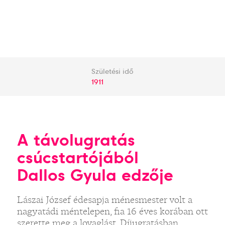
Születési idő
1911
A távolugratás
csúcstartójából
Dallos Gyula edzője
Lászai József édesapja ménesmester volt a
nagyatádi méntelepen, fia 16 éves korában ott
szerette meg a lovaglást. Díjugratásban