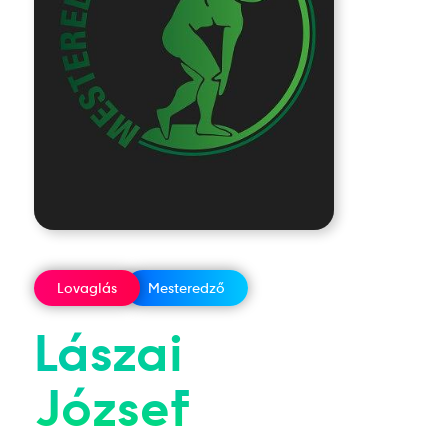
Lovaglás
Mesteredző
Lászai
József