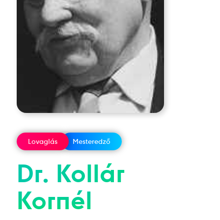
Lovaglás
Mesteredző
Dr.
Kollár
Kornél