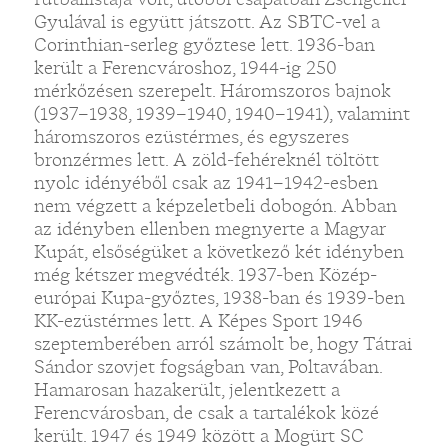
Gyulával is együtt játszott. Az SBTC-vel a
Corinthian-serleg győztese lett. 1936-ban
került a Ferencvároshoz, 1944-ig 250
mérkőzésen szerepelt. Háromszoros bajnok
(1937–1938, 1939–1940, 1940–1941), valamint
háromszoros ezüstérmes, és egyszeres
bronzérmes lett. A zöld-fehéreknél töltött
nyolc idényéből csak az 1941–1942-esben
nem végzett a képzeletbeli dobogón. Abban
az idényben ellenben megnyerte a Magyar
Kupát, elsőségüket a következő két idényben
még kétszer megvédték. 1937-ben Közép-
európai Kupa-győztes, 1938-ban és 1939-ben
KK-ezüstérmes lett. A Képes Sport 1946
szeptemberében arról számolt be, hogy Tátrai
Sándor szovjet fogságban van, Poltavában.
Hamarosan hazakerült, jelentkezett a
Ferencvárosban, de csak a tartalékok közé
került. 1947 és 1949 között a Mogürt SC