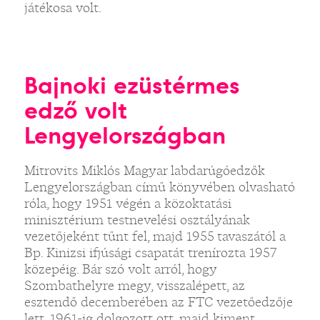
játékosa volt.
Bajnoki ezüstérmes
edző volt
Lengyelországban
Mitrovits Miklós Magyar labdarúgóedzők
Lengyelországban című könyvében olvasható
róla, hogy 1951 végén a közoktatási
minisztérium testnevelési osztályának
vezetőjeként tűnt fel, majd 1955 tavaszától a
Bp. Kinizsi ifjúsági csapatát trenírozta 1957
közepéig. Bár szó volt arról, hogy
Szombathelyre megy, visszalépett, az
esztendő decemberében az FTC vezetőedzője
lett. 1961-ig dolgozott ott, majd kiment