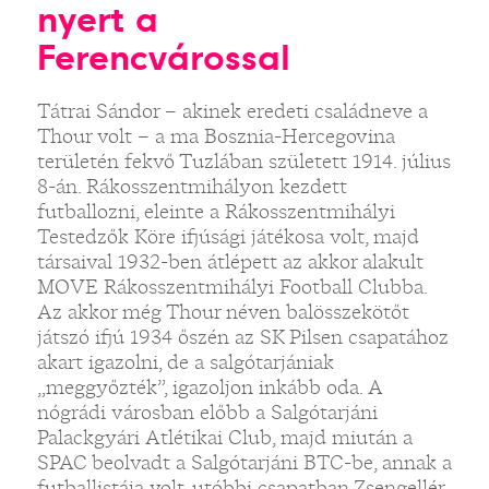
nyert a
Ferencvárossal
Tátrai Sándor – akinek eredeti családneve a
Thour volt – a ma Bosznia-Hercegovina
területén fekvő Tuzlában született 1914. július
8-án. Rákosszentmihályon kezdett
futballozni, eleinte a Rákosszentmihályi
Testedzők Köre ifjúsági játékosa volt, majd
társaival 1932-ben átlépett az akkor alakult
MOVE Rákosszentmihályi Football Clubba.
Az akkor még Thour néven balösszekötőt
játszó ifjú 1934 őszén az SK Pilsen csapatához
akart igazolni, de a salgótarjániak
„meggyőzték”, igazoljon inkább oda. A
nógrádi városban előbb a Salgótarjáni
Palackgyári Atlétikai Club, majd miután a
SPAC beolvadt a Salgótarjáni BTC-be, annak a
futballistája volt, utóbbi csapatban Zsengellér