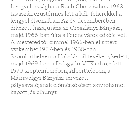
Lengyelországba, a Ruch Chorzówhoz. 1963
tavaszán ezüstérmes lett a kék-fehérekkel a
lengyel élvonalban. Az év decemberében
érkezett haza, utána az Oroszlányi Bányász,
majd 1966-ban újra a Ferencváros edzője volt.
A mesteredzői címmel 1965-ben elismert
szakember 1967-ben és 1968-ban
Szombathelyen, a Haladásnál tevékenykedett,
majd 1969-ben a Diósgyőri VTK edzője lett.
1970 szeptemberében, Alberttelepen, a
Mátravölgyi Bányász tervezett
pályaavatójának előmérkőzésén szívrohamot
kapott, és elhunyt.