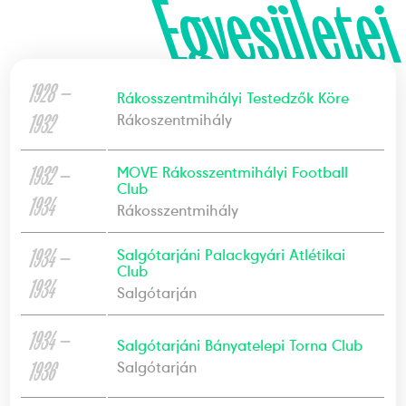
Egyesületei
1928 —
Rákosszentmihályi Testedzők Köre
1932
Rákoszentmihály
1932 —
MOVE Rákosszentmihályi Football
Club
1934
Rákosszentmihály
1934 —
Salgótarjáni Palackgyári Atlétikai
Club
1934
Salgótarján
1934 —
Salgótarjáni Bányatelepi Torna Club
1936
Salgótarján