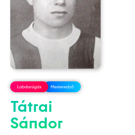
Labdarúgás
Mesteredző
Tátrai
Sándor