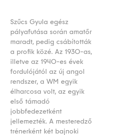
Szűcs Gyula egész
pályafutása során amatőr
maradt, pedig csábították
a profik közé. Az 1930-as,
illetve az 1940-es évek
fordulójától az új angol
rendszer, a WM egyik
élharcosa volt, az egyik
első támadó
jobbfedezetként
jellemezték. A mesteredző
trénerként két bajnoki