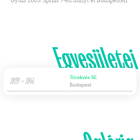
Gyula 2005. április 7-én hunyt el Budapesten.
Egyesületei
Törekvés SE
1929 — 1944
Budapest