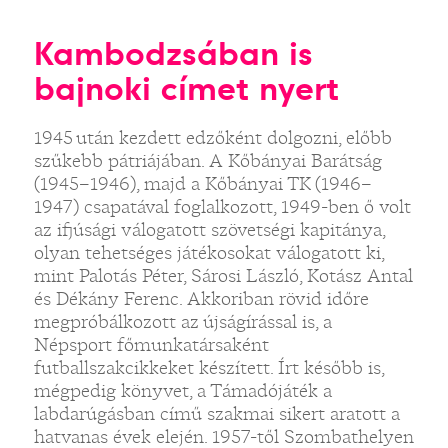
Kambodzsában is
bajnoki címet nyert
1945 után kezdett edzőként dolgozni, előbb
szűkebb pátriájában. A Kőbányai Barátság
(1945–1946), majd a Kőbányai TK (1946–
1947) csapatával foglalkozott, 1949-ben ő volt
az ifjúsági válogatott szövetségi kapitánya,
olyan tehetséges játékosokat válogatott ki,
mint Palotás Péter, Sárosi László, Kotász Antal
és Dékány Ferenc. Akkoriban rövid időre
megpróbálkozott az újságírással is, a
Népsport főmunkatársaként
futballszakcikkeket készített. Írt később is,
mégpedig könyvet, a Támadójáték a
labdarúgásban című szakmai sikert aratott a
hatvanas évek elején. 1957-től Szombathelyen