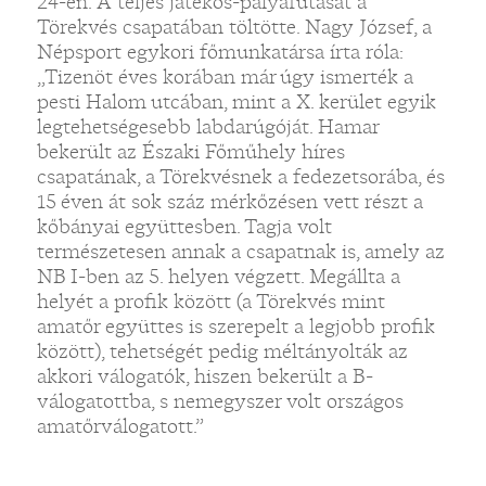
24-én. A teljes játékos-pályafutását a
Törekvés csapatában töltötte. Nagy József, a
Népsport egykori főmunkatársa írta róla:
„Tizenöt éves korában már úgy ismerték a
pesti Halom utcában, mint a X. kerület egyik
legtehetségesebb labdarúgóját. Hamar
bekerült az Északi Főműhely híres
csapatának, a Törekvésnek a fedezetsorába, és
15 éven át sok száz mérkőzésen vett részt a
kőbányai együttesben. Tagja volt
természetesen annak a csapatnak is, amely az
NB I-ben az 5. helyen végzett. Megállta a
helyét a profik között (a Törekvés mint
amatőr együttes is szerepelt a legjobb profik
között), tehetségét pedig méltányolták az
akkori válogatók, hiszen bekerült a B-
válogatottba, s nemegyszer volt országos
amatőrválogatott.”