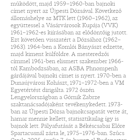
működött, majd 1959–1960-ban bajnoki
címet nyert az Újpesti Dózsával. Következő
állomáshelye az MTK lett (1960–1962), az
együttessel a Vásárvárosok Kupája (VVK)
1961–1962-es kiírásában az elődöntőig jutott.
Ezt követően visszatért a Dózsához (1962–
1963). 1964-ben a Komlói Bányászt edzette,
majd kiment külföldre. A mesteredzői
címmel 1961-ben elismert szakember 1966-
tól Kambodzsában, az ASBA Phnompenh
gárdájával bajnoki címet is nyert. 1970-ben a
Dunaújvárosi Kohászt, 1971–1972-ben a VM
Egyetértést dirigálta. 1972 őszén
Lengyelországban a Górnik Zabrze
szaktanácsadójaként tevékenykedett. 1973-
ban az Újpesti Dózsa bajnokcsapatát vette át,
hamar mennie kellett, statisztikailag így is
bajnok lett. Pályafutását a Békéscsabai Előre
Spartacusnál zárta le, 1975–1976-ban. Szűcs