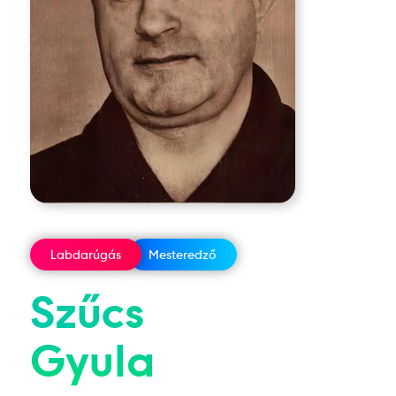
Labdarúgás
Mesteredző
Szűcs
Gyula