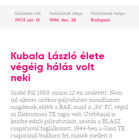
Születési idő
Halálának ideje
Halálának helye
1903. jún. 12.
1986. dec. 28.
Budapest
Kubala László élete
végéig hálás volt
neki
Szabó Pál 1903. június 12-én született. Nem
túl sikeres játékos-pályafutást mondhatott
magáénak, előbb a BAK, majd a „33” FC, végül
az Elektromos TE tagja volt. Utóbbinál is
kezdte edzői pályafutását, azután a BLASZ
csapataival foglalkozott, 1944-ben a Ganz TE
csapatánál bukkant fel, mások mellett ő