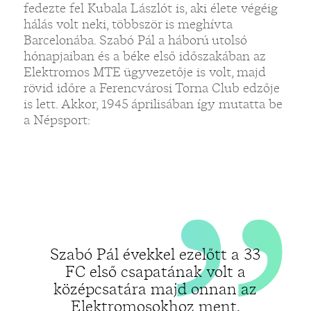
„
fedezte fel Kubala Lászlót is, aki élete végéig
hálás volt neki, többször is meghívta
Barcelonába. Szabó Pál a háború utolsó
hónapjaiban és a béke első időszakában az
Elektromos MTE ügyvezetője is volt, majd
rövid időre a Ferencvárosi Torna Club edzője
is lett. Akkor, 1945 áprilisában így mutatta be
a Népsport:
Szabó Pál évekkel ezelőtt a 33
FC első csapatának volt a
középcsatára majd onnan az
Elektromosokhoz ment.