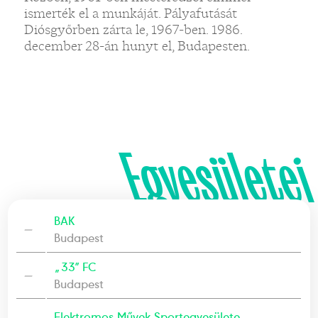
ismerték el a munkáját. Pályafutását
Diósgyőrben zárta le, 1967-ben. 1986.
december 28-án hunyt el, Budapesten.
Egyesületei
BAK
—
Budapest
„33” FC
—
Budapest
Elektromos Művek Sportegyesülete