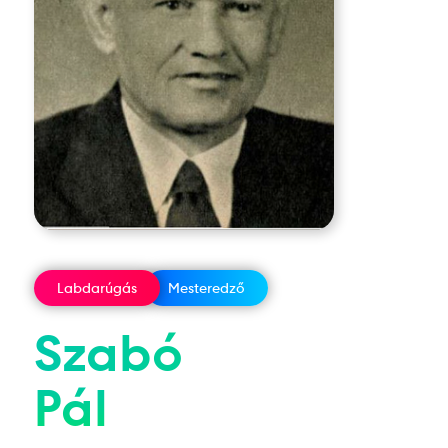
Labdarúgás
Mesteredző
Szabó
Pál