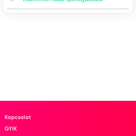
—
Kapcsolat
GYIK