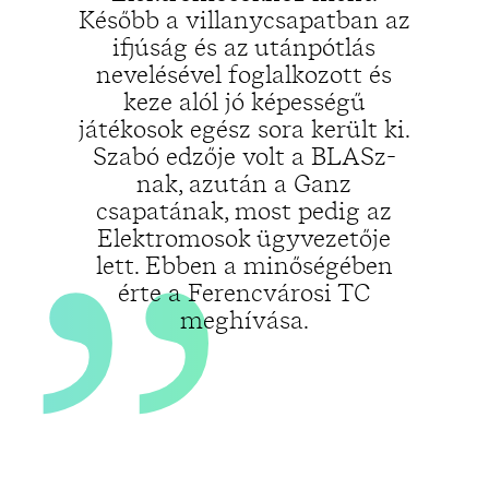
„
Később a villanycsapatban az
ifjúság és az utánpótlás
nevelésével foglalkozott és
keze alól jó képességű
játékosok egész sora került ki.
Szabó edzője volt a BLASz-
nak, azután a Ganz
csapatának, most pedig az
Elektromosok ügyvezetője
lett. Ebben a minőségében
érte a Ferencvárosi TC
meghívása.