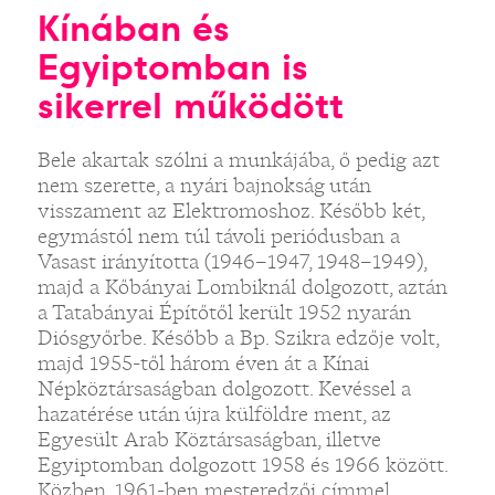
Kínában és
Egyiptomban is
sikerrel működött
Bele akartak szólni a munkájába, ő pedig azt
nem szerette, a nyári bajnokság után
visszament az Elektromoshoz. Később két,
egymástól nem túl távoli periódusban a
Vasast irányította (1946–1947, 1948–1949),
majd a Kőbányai Lombiknál dolgozott, aztán
a Tatabányai Építőtől került 1952 nyarán
Diósgyőrbe. Később a Bp. Szikra edzője volt,
majd 1955-től három éven át a Kínai
Népköztársaságban dolgozott. Kevéssel a
hazatérése után újra külföldre ment, az
Egyesült Arab Köztársaságban, illetve
Egyiptomban dolgozott 1958 és 1966 között.
Közben, 1961-ben mesteredzői címmel