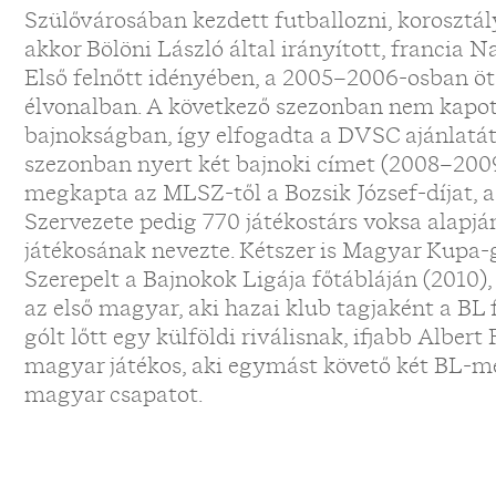
Szülővárosában kezdett futballozni, korosztál
akkor Bölöni László által irányított, francia
Első felnőtt idényében, a 2005–2006-osban öt
élvonalban. A következő szezonban nem kapott
bajnokságban, így elfogadta a DVSC ajánlatát
szezonban nyert két bajnoki címet (2008–200
megkapta az MLSZ-től a Bozsik József-díjat,
Szervezete pedig 770 játékostárs voksa alapj
játékosának nevezte. Kétszer is Magyar Kupa-g
Szerepelt a Bajnokok Ligája főtábláján (2010), 
az első magyar, aki hazai klub tagjaként a B
gólt lőtt egy külföldi riválisnak, ifjabb Albert
magyar játékos, aki egymást követő két BL-mec
magyar csapatot.