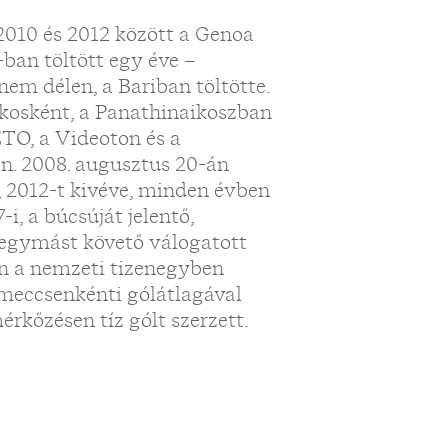
2010 és 2012 között a Genoa
-ban töltött egy éve –
em délen, a Bariban töltötte.
ékosként, a Panathinaikoszban
ETO, a Videoton és a
en. 2008. augusztus 20-án
, 2012-t kivéve, minden évben
i, a búcsúját jelentő,
y egymást követő válogatott
en a nemzeti tizenegyben
s meccsenkénti gólátlagával
rkőzésen tíz gólt szerzett.