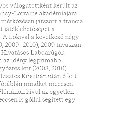
yos válogatottként került az
 Nancy-Lorraine akadémiájára.
 mérkőzésen játszott a francia
 játéklehetőséget a
. A Lokival a következő négy
9, 2009–2010), 2009 tavaszán
 a Hivatásos Labdarúgók
án az idény legprímább
yőztes lett (2008, 2010).
Lisztes Krisztián után ő lett
L főtáblán mindkét meccsen
 Flóriánon kívül az egyetlen
csen is góllal segített egy