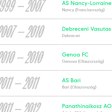
1999 — 2007
AS Nancy-Lorraine
Nancy (Franciaország)
2007 — 2010
Debreceni Vasutas
Debrecen
2010 — 2010
Genoa FC
Genova (Olaszország)
2011 — 2011
AS Bari
Bari (Olaszország)
2011 — 2012
Panathinaikosz AO