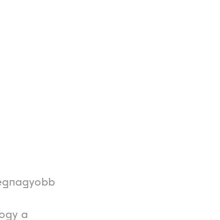
 legnagyobb
hogy a