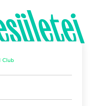
esületei
l Club