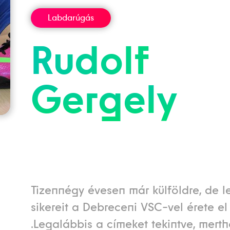
Labdarúgás
Rudolf
Gergely
Tizennégy évesen már külföldre, de
sikereit a Debreceni VSC-vel érete el
.Legalábbis a címeket tekintve, mert