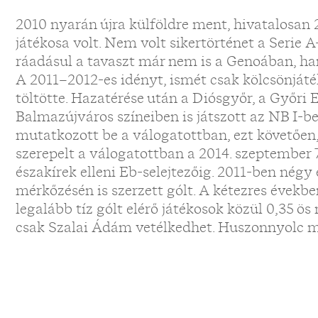
2010 nyarán újra külföldre ment, hivatalosan 
játékosa volt. Nem volt sikertörténet a Serie A
ráadásul a tavaszt már nem is a Genoában, han
A 2011–2012-es idényt, ismét csak kölcsönját
töltötte. Hazatérése után a Diósgyőr, a Győri 
Balmazújváros színeiben is játszott az NB I-b
mutatkozott be a válogatottban, ezt követően
szerepelt a válogatottban a 2014. szeptember 7-
északírek elleni Eb-selejtezőig. 2011-ben nég
mérkőzésén is szerzett gólt. A kétezres évekb
legalább tíz gólt elérő játékosok közül 0,35 ö
csak Szalai Ádám vetélkedhet. Huszonnyolc mé