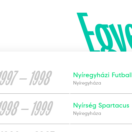
Egy
1997 — 1998
Nyíregyházi Futbal
Nyíregyháza
1998 — 1999
Nyírség Spartacus
Nyíregyháza