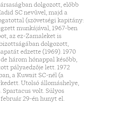
társaságban dolgozott, előbb
 Hadid SC nevűvel, majd a
gatottal (szövetségi kapitány:
égzett munkájával, 1967-ben
bot, az ez-Zamaleket is
 bizottságában dolgozott,
apatát edzette (1969). 1970
t, de három hónappal később,
ott pályaedzője lett. 1972
ban, a Kuwait SC-nél (a
kedett. Utolsó állomáshelye,
 Spartacus volt. Súlyos
február 29-én hunyt el.