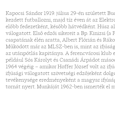
Kapocsi Sándor 1919. július 29-én született B
kezdett futballozni, majd tíz éven át az Elekt
előbb fedezetként, később hátvédként. Húsz a
válogatott. Első edzői sikereit a Bp. Kinizsi (a
csapatának élén aratta, Albert Flórián és Rákos
Működött már az MLSZ-ben is, mint az ifjúság
az utánpótlás kapitánya. A ferencvárosi klub 
például Sós Károlyt és Csanádi Árpádot másod
1964 végéig – amikor Hoffer József volt az ifj
ifjúsági válogatott szövetségi edzőjeként dol
tevékenysége eredményeként a magyar ifjúsá
tornát nyert. Munkáját 1962-ben ismerték el 