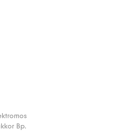
ektromos
akkor Bp.