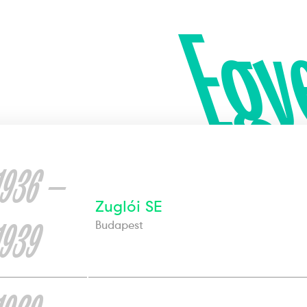
Egy
1936 —
Zuglói SE
1939
Budapest