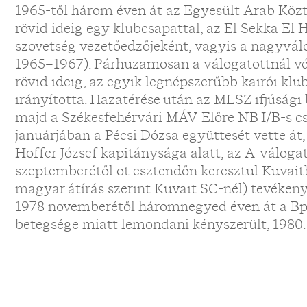
1965-től három éven át az Egyesült Arab Köz
rövid ideig egy klubcsapattal, az El Sekka El
szövetség vezetőedzőjeként, vagyis a nagyválo
1965–1967). Párhuzamosan a válogatottnál v
rövid ideig, az egyik legnépszerűbb kairói klu
irányította. Hazatérése után az MLSZ ifjúsági
majd a Székesfehérvári MÁV Előre NB I/B-s cs
januárjában a Pécsi Dózsa együttesét vette á
Hoffer József kapitánysága alatt, az A-válogat
szeptemberétől öt esztendőn keresztül Kuvait
magyar átírás szerint Kuvait SC-nél) tevékeny
1978 novemberétől háromnegyed éven át a Bp.
betegsége miatt lemondani kényszerült, 1980. 