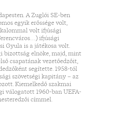
udapesten. A Zuglói SE-ben
romos egyik erőssége volt,
lkalommal volt ifjúsági
 Ferencváros…) ifjúsági
i Gyula is a játékosa volt.
i bizottság elnöke, majd, mint
első csapatának vezetőedzőit,
edzőként segítette. 1958-tól
úsági szövetségi kapitány – az
gozott. Kiemelkedő szakmai
gi válogatott 1960-ban UEFA-
mesteredzői címmel.