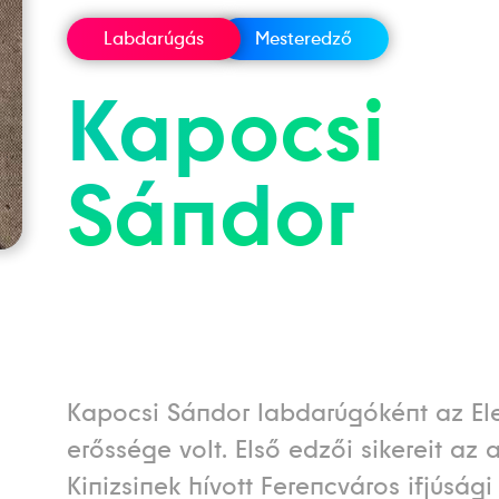
Labdarúgás
Mesteredző
Kapocsi
Sándor
Kapocsi Sándor labdarúgóként az El
erőssége volt. Első edzői sikereit az 
Kinizsinek hívott Ferencváros ifjúsági