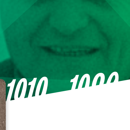
—1980
1919