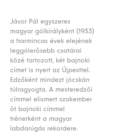
Jávor Pál egyszeres
magyar gólkirályként (1933)
a harmincas évek elejének
leggólerősebb csatárai
közé tartozott, két bajnoki
címet is nyert az Újpesttel.
Edzőként mindezt jócskán
túlragyogta. A mesteredzői
címmel elismert szakember
öt bajnoki címmel
trénerként a magyar
labdarúgás rekordere.