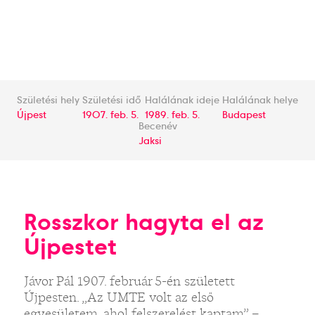
Születési hely
Születési idő
Halálának ideje
Halálának helye
Újpest
1907. feb. 5.
1989. feb. 5.
Budapest
Becenév
Jaksi
Rosszkor hagyta el az
Újpestet
Jávor Pál 1907. február 5-én született
Újpesten. „Az UMTE volt az első
egyesületem, ahol felszerelést kaptam” –