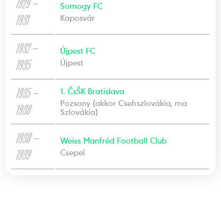
1929 —
Somogy FC
1931
Kaposvár
1932 —
Újpest FC
1935
Újpest
1935 —
1. ČsŠK Bratislava
Pozsony (akkor Csehszlovákia, ma
1938
Szlovákia)
1938 —
Weiss Manfréd Football Club
1939
Csepel