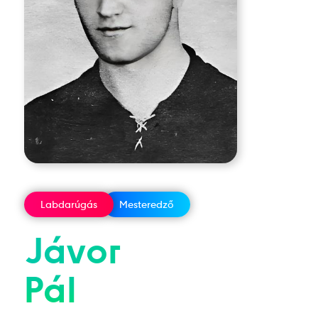
Labdarúgás
Mesteredző
Jávor
Pál