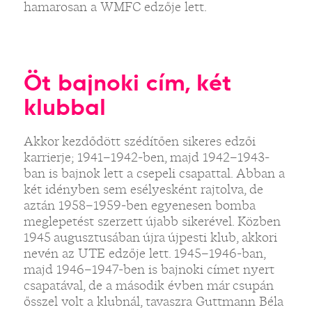
hamarosan a WMFC edzője lett.
Öt bajnoki cím, két
klubbal
Akkor kezdődött szédítően sikeres edzői
karrierje; 1941–1942-ben, majd 1942–1943-
ban is bajnok lett a csepeli csapattal. Abban a
két idényben sem esélyesként rajtolva, de
aztán 1958–1959-ben egyenesen bomba
meglepetést szerzett újabb sikerével. Közben
1945 augusztusában újra újpesti klub, akkori
nevén az UTE edzője lett. 1945–1946-ban,
majd 1946–1947-ben is bajnoki címet nyert
csapatával, de a második évben már csupán
ősszel volt a klubnál, tavaszra Guttmann Béla