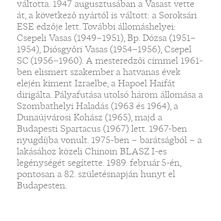
váltotta. 1947 augusztusában a Vasast vette
át, a következő nyártól is váltott: a Soroksári
ESE edzője lett. További állomáshelyei:
Csepeli Vasas (1949–1951), Bp. Dózsa (1951–
1954), Diósgyőri Vasas (1954–1956), Csepel
SC (1956–1960). A mesteredzői címmel 1961-
ben elismert szakember a hatvanas évek
elején kiment Izraelbe, a Hapoel Haifát
dirigálta. Pályafutása utolsó három állomása a
Szombathelyi Haladás (1963 és 1964), a
Dunaújvárosi Kohász (1965), majd a
Budapesti Spartacus (1967) lett. 1967-ben
nyugdíjba vonult. 1975-ben – barátságból – a
lakásához közeli Chinoin BLASZ I-es
legénységét segítette. 1989. február 5-én,
pontosan a 82. születésnapján hunyt el
Budapesten.