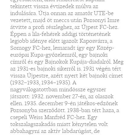
tekintett vissza évtizedek múlva az
indulására. Útja onnan az amatőr UTE-be
vezetett, majd öt meccs után Pozsonyi Imre
átvitte a profi részleghez, az Újpest FC-hez.
Éppen a lila-fehérek addigi történetének
legjobb idénye előtt igazolt Kaposvárra, a
Somogy FC-hez, lemaradt így egy Közép-
európai Kupa-győzelemről, egy bajnoki
címről és egy Bajnokok Kupája-diadalról. Meg
az 1931-es bajnoki sikerről is. 1931 végén tért
vissza Újpestre, azért nyert két bajnoki címet
(1932–1933, 1934–1935). A
nagyválogatottban mindössze egyszer
játszott: 1932. november 27-én, az olaszok
ellen. 1935. december 9-én játékos-edzőnek
Pozsonyba szerződött. 1938-ban tért haza, a
csepeli Weiss Manfréd FC-hez. Egy
tokszalagszakadás miatt kénytelen volt
abbahagyni az aktív labdarúgást, de