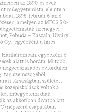
színeiben az 1890-es évek
int műegyetemista, eleinte a
abdát, 1898. február 6-án ő
kőzésen, amelyen az MFCS 5:0-
 műegyetemisták tizenegye:
emot, Pobuda – Kaszala, Ujváry
ó Gy.” egyébként a híres
a Hariháromban, egyébként ő
ések alatt is hordta. Mi több,
, a negyedszázados évfordulón
égi tag szemszögéből:
aráti társaságban született
 középiskolások voltak a
ja két műegyetemi diák,
ik az akkoriban divatba jött
FC) népszerű csapatában