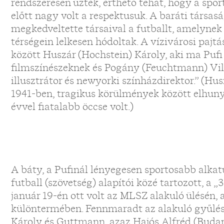
rendszeresen űzték, érthető tehát, hogy a spor
előtt nagy volt a respektusuk. A baráti társas
megkedveltette társaival a futballt, amelyne
térségein lelkesen hódoltak. A vízivárosi pajtá
között Huszár (Hochstein) Károly, aki ma Puf
filmszínészeknek és Pogány (Feuchtmann) Vil
illusztrátor és newyorki színházdirektor.” (Hus
1941-ben, tragikus körülmények között elhuny
évvel fiatalabb öccse volt.)
A báty, a Pufinál lényegesen sportosabb alkat
futball (szövetség) alapítói közé tartozott, a 
január 19-én ott volt az MLSZ alakuló ülésén, 
különtermében. Fennmaradt az alakuló gyűlés 
Károly és Guttmann, azaz Hajós Alfréd (Budap