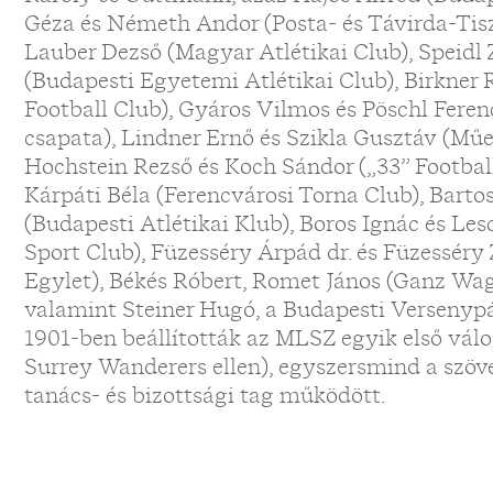
Géza és Németh Andor (Posta- és Távirda-Tisz
Lauber Dezső (Magyar Atlétikai Club), Speidl 
(Budapesti Egyetemi Atlétikai Club), Birkner 
Football Club), Gyáros Vilmos és Pöschl Fere
csapata), Lindner Ernő és Szikla Gusztáv (Mű
Hochstein Rezső és Koch Sándor („33” Footbal
Kárpáti Béla (Ferencvárosi Torna Club), Bartos 
(Budapesti Atlétikai Klub), Boros Ignác és L
Sport Club), Füzesséry Árpád dr. és Füzesséry
Egylet), Békés Róbert, Romet János (Ganz Wag
valamint Steiner Hugó, a Budapesti Versenypá
1901-ben beállították az MLSZ egyik első vál
Surrey Wanderers ellen), egyszersmind a szöv
tanács- és bizottsági tag működött.