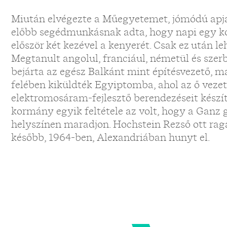
Miután elvégezte a Műegyetemet, jómódú apja
előbb segédmunkásnak adta, hogy napi egy ko
először két kezével a kenyerét. Csak ez után l
Megtanult angolul, franciául, németül és sze
bejárta az egész Balkánt mint építésvezető, 
felében kiküldték Egyiptomba, ahol az ő vezet
elektromosáram-fejlesztő berendezéseit készít
kormány egyik feltétele az volt, hogy a Ganz
helyszínen maradjon. Hochstein Rezső ott rag
később, 1964-ben, Alexandriában hunyt el.