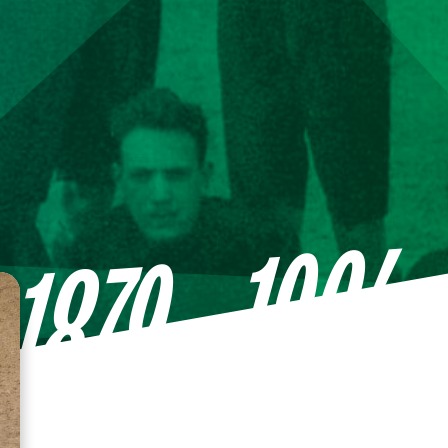
—1964
1879