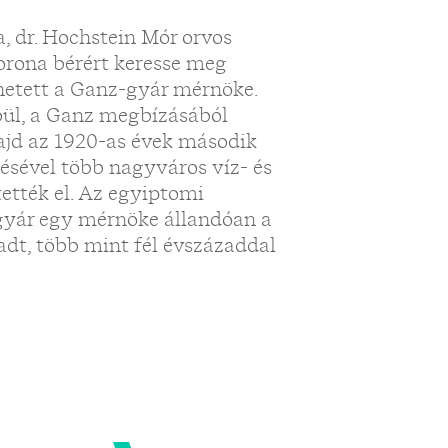
, dr. Hochstein Mór orvos
rona bérért keresse meg
ehetett a Ganz-gyár mérnöke.
rbül, a Ganz megbízásából
majd az 1920-as évek második
ésével több nagyváros víz- és
ették el. Az egyiptomi
 gyár egy mérnöke állandóan a
adt, több mint fél évszázaddal