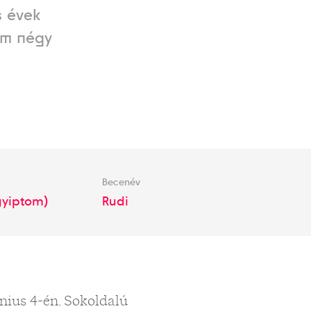
s évek
em négy
Becenév
gyiptom)
Rudi
nius 4-én. Sokoldalú