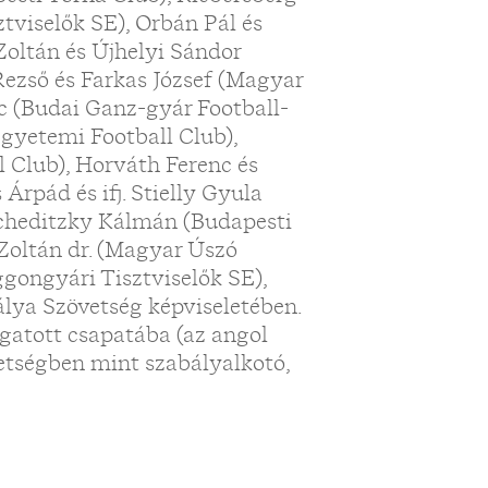
tviselők SE), Orbán Pál és
Zoltán és Újhelyi Sándor
Rezső és Farkas József (Magyar
nc (Budai Ganz-gyár Football-
egyetemi Football Club),
l Club), Horváth Ferenc és
Árpád és ifj. Stielly Gyula
escheditzky Kálmán (Budapesti
 Zoltán dr. (Magyar Úszó
gongyári Tisztviselők SE),
lya Szövetség képviseletében.
ogatott csapatába (az angol
etségben mint szabályalkotó,