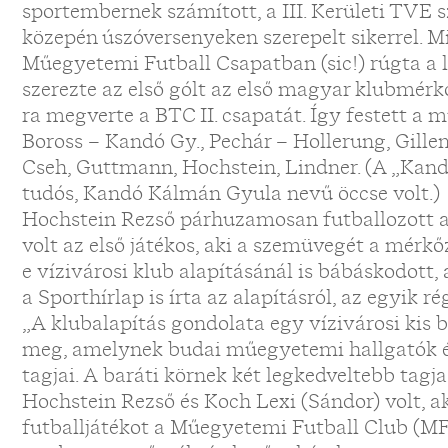
sportembernek számított, a III. Kerületi TVE 
közepén úszóversenyeken szerepelt sikerrel. M
Műegyetemi Futball Csapatban (sic!) rúgta a l
szerezte az első gólt az első magyar klubmér
ra megverte a BTC II. csapatát. Így festett a
Boross – Kandó Gy., Pechár – Hollerung, Gill
Cseh, Guttmann, Hochstein, Lindner. (A „Kand
tudós, Kandó Kálmán Gyula nevű öccse volt.)
Hochstein Rezső párhuzamosan futballozott 
volt az első játékos, aki a szemüvegét a mérkőz
e vízivárosi klub alapításánál is bábáskodott
a Sporthírlap is írta az alapításról, az egyik r
„A klubalapítás gondolata egy vízivárosi kis b
meg, amelynek budai műegyetemi hallgatók és
tagjai. A baráti körnek két legkedveltebb tag
Hochstein Rezső és Koch Lexi (Sándor) volt, ak
futballjátékot a Műegyetemi Futball Club (M