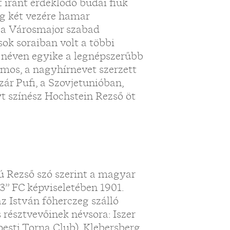
t iránt érdeklődő budai fiúk
ág két vezére hamar
k a Városmajor szabad
sok soraiban volt a többi
i néven egyike a legnépszerűbb
mos, a nagyhírnevet szerzett
zár Pufi, a Szovjetunióban,
t színész Hochstein Rezső öt
ú Rezső szó szerint a magyar
„33” FC képviseletében 1901.
az István főherczeg szálló
résztvevőinek névsora: Iszer
esti Torna Club), Klebersberg