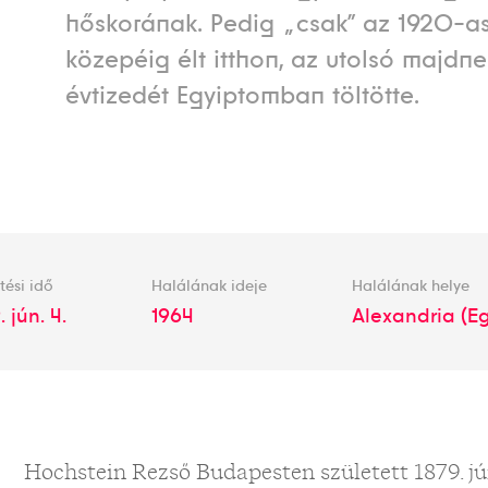
hőskorának. Pedig „csak” az 1920-a
közepéig élt itthon, az utolsó majdn
évtizedét Egyiptomban töltötte.
tési idő
Halálának ideje
Halálának helye
. jún. 4.
1964
Alexandria (E
Hochstein Rezső Budapesten született 1879. jú