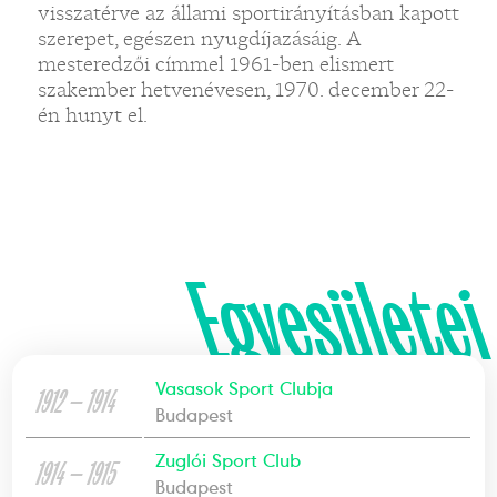
visszatérve az állami sportirányításban kapott
szerepet, egészen nyugdíjazásáig. A
mesteredzői címmel 1961-ben elismert
szakember hetvenévesen, 1970. december 22-
én hunyt el.
Egyesületei
Vasasok Sport Clubja
1912 — 1914
Budapest
Zuglói Sport Club
1914 — 1915
Budapest