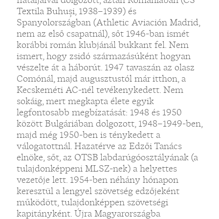
Textila Buhuși, 1938–1939) és
Spanyolországban (Athletic Aviación Madrid,
nem az első csapatnál), sőt 1946-ban ismét
korábbi román klubjánál bukkant fel. Nem
ismert, hogy zsidó származásúként hogyan
vészelte át a háborút. 1947 tavaszán az olasz
Comónál, majd augusztustól már itthon, a
Kecskeméti AC-nél tevékenykedett. Nem
sokáig, mert megkapta élete egyik
legfontosabb megbízatását: 1948 és 1950
között Bulgáriában dolgozott, 1948–1949-ben,
majd még 1950-ben is ténykedett a
válogatottnál. Hazatérve az Edzői Tanács
elnöke, sőt, az OTSB labdarúgóosztályának (a
tulajdonképpeni MLSZ-nek) a helyettes
vezetője lett. 1954-ben néhány hónapon
keresztül a lengyel szövetség edzőjeként
működött, tulajdonképpen szövetségi
kapitányként. Újra Magyarországba