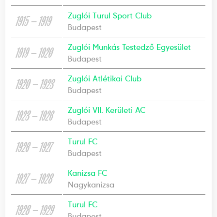
Zuglói Turul Sport Club
1915 — 1919
Budapest
Zuglói Munkás Testedző Egyesület
1919 — 1920
Budapest
Zuglói Atlétikai Club
1920 — 1923
Budapest
Zuglói VII. Kerületi AC
1923 — 1926
Budapest
Turul FC
1926 — 1927
Budapest
Kanizsa FC
1927 — 1928
Nagykanizsa
Turul FC
1928 — 1929
Budapest