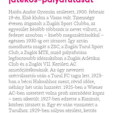
Hajdu Andor Gyomán született, 1900. február
19-én. Első klubja a Vasas volt. Tizennégy
évesen átigazolt a Zuglói Sport Clubba, az
egyesület később többször is nevet váltott, a
fedezet azonban – kisebb megszakításokkal –
egészen 1930-ig ott játszott. Így aztán
mondhatta magát a ZSC, a Zuglói Turul Sport
Club, a Zuglói MTE, majd pályafutása
legfontosabb időszakában a Zuglói Atlétikai
Club és a Zuglói VII. Kerületi AC
amatőrjátékosának. Az úgy nevezett
szétválasztás után a Turul FC tagja lett. 1923-
ban a bécsi Hakoahhoz ment, rövid időre,
néhány hét után hazatért. 1925-ben a Wiener
AC-ben szeretett volna profi szerződést kapni
– nem sikerült. 1927-ben edzette a Kanizsát,
közben játszott is. Egy év után visszatért a
Turulhoz. 1929-ben súlyos sérülést, kettős