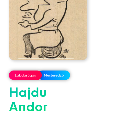
Labdarúgás
Mesteredző
Hajdu
Andor