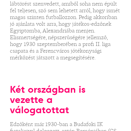
lábtörést szenvedett, amiből soha nem épült
fel teljesen, szó sem lehetett arról, hogy ismét
magas szinten futballozzon. Pedig akkoriban
jó ajánlata volt arra, hogy játékos-edzőnek
Egyiptomba, Alexandriába menjen.
Elismertségére, népszerűségére jellemző,
hogy 1930 szeptemberében a profi II. liga
csapata és a Ferencváros jótékonysági
mérkőzést játszott a megsegítésére.
Két országban is
vezette a
válogatottat
Edzőként már 1930-ban a Budafoki IK
fiataljaival dolgozott, aztán Romániában (CS