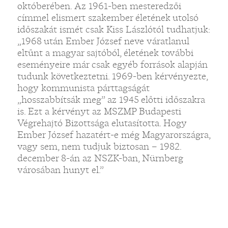
októberében. Az 1961-ben mesteredzői
címmel elismert szakember életének utolsó
időszakát ismét csak Kiss Lászlótól tudhatjuk:
„1968 után Ember József neve váratlanul
eltűnt a magyar sajtóból, életének további
eseményeire már csak egyéb források alapján
tudunk következtetni. 1969-ben kérvényezte,
hogy kommunista párttagságát
„hosszabbítsák meg” az 1945 előtti időszakra
is. Ezt a kérvényt az MSZMP Budapesti
Végrehajtó Bizottsága elutasította. Hogy
Ember József hazatért-e még Magyarországra,
vagy sem, nem tudjuk biztosan – 1982.
december 8-án az NSZK-ban, Nürnberg
városában hunyt el.”