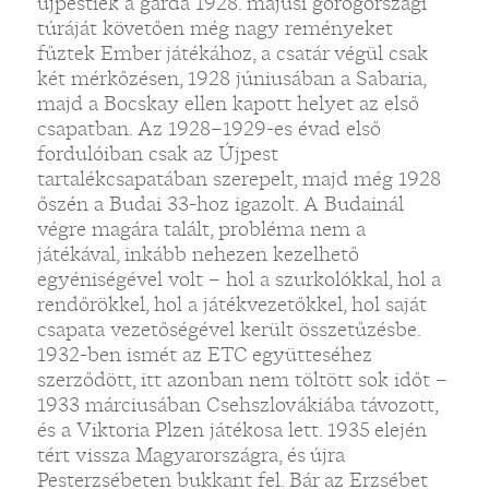
újpestiek a gárda 1928. májusi görögországi
túráját követően még nagy reményeket
fűztek Ember játékához, a csatár végül csak
két mérkőzésen, 1928 júniusában a Sabaria,
majd a Bocskay ellen kapott helyet az első
csapatban. Az 1928–1929-es évad első
fordulóiban csak az Újpest
tartalékcsapatában szerepelt, majd még 1928
őszén a Budai 33-hoz igazolt. A Budainál
végre magára talált, probléma nem a
játékával, inkább nehezen kezelhető
egyéniségével volt – hol a szurkolókkal, hol a
rendőrökkel, hol a játékvezetőkkel, hol saját
csapata vezetőségével került összetűzésbe.
1932-ben ismét az ETC együtteséhez
szerződött, itt azonban nem töltött sok időt –
1933 márciusában Csehszlovákiába távozott,
és a Viktoria Plzen játékosa lett. 1935 elején
tért vissza Magyarországra, és újra
Pesterzsébeten bukkant fel. Bár az Erzsébet