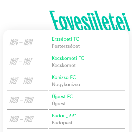
Egyesületei
Erzsébeti TC
1924 — 1926
Pesterzsébet
Kecskeméti FC
1927 — 1927
Kecskemét
Kanizsa FC
1927 — 1928
Nagykanizsa
Újpest FC
1928 — 1928
Újpest
Budai „33”
1928 — 1932
Budapest