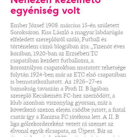
egyéniség volt
Ember József 1908. március 15-én született
Soroksáron. Kiss László a magyar labdarúgás
elfeledett szereplőiről szóló, Futball és
történelem című blogjában írja: „Tizenöt éves
korában, 1920-ban az Erzsébeti TC
csapatában kezdett futballozni, a
korosztályos csapatokban mutatott tehetsége
folytán 1924-ben már az ETC első csapatában
is bemutatkozhatott. Az 1926–27-es
bajnokság tavaszán a Profi II. B ligában
szereplő Kecskeméti FC-hez szerződött, a
klub azonban viszonylag gyorsan, már a
következő szezon elején csődbe jutott, a fiatal
csatár így a Kanizsa FC játékosa lett. A II. B
liga gólrekordereként vetett rá szemet az
élvonal egyik élcsapata, az Újpest. Bár az