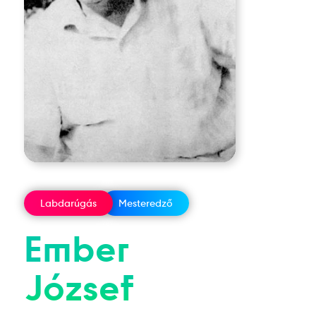
Labdarúgás
Mesteredző
Ember
József