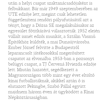
után a helyi csapat szaktanácsadójaként is
felbukkant. Bár már 1949 szeptemberében az
UTE edzője lett, megint csak lehetetlen
függetleníteni rendőri pályafutásától azt a
tényt, hogy a Dózsa SE megalakulásakor az
egyesület főtitkárává választották. 1952 elején
vállalt ismét edzői munkát, a Sztálin Vasmű
Építőkhöz küldték, a mai Dunaújvárosba.
Ember József felvitte a Budapestről
leparancsolt játékosokkal megerősített
csapatot az élvonalba. 1953-ban a pozsonyi
belügyi csapat, a TJ Červená Hviezda edzője
lett. Miután hazatért, segédkezett a
Magyarországon több mint egy évet eltöltő
kínai futballistáknak, akikkel aztán ő is
elutazott Pekingbe, Szabó Pállal együtt
majdnem három éven át ügyködött a Kínai
Népköztársaságban.