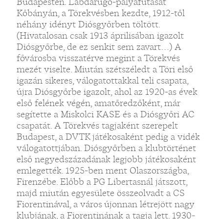
Budapesten. Labdarúgó-pályafutását
Kőbányán, a Törekvésben kezdte, 1912-től
néhány idényt Diósgyőrben töltött.
(Hivatalosan csak 1913 áprilisában igazolt
Diósgyőrbe, de ez senkit sem zavart…) A
fővárosba visszatérve megint a Törekvés
mezét viselte. Miután szétszéledt a Töri első
igazán sikeres, válogatottakkal teli csapata,
újra Diósgyőrbe igazolt, ahol az 1920-as évek
első felének végén, amatőredzőként, már
segítette a Miskolci KASE és a Diósgyőri AC
csapatát. A Törekvés tagjaként szerepelt
Budapest, a DVTK játékosaként pedig a vidék
válogatottjában. Diósgyőrben a klubtörténet
első negyedszázadának legjobb játékosaként
emlegették. 1925-ben ment Olaszországba,
Firenzébe. Előbb a PG Libertasnál játszott,
majd miután egyesülete összeolvadt a CS
Fiorentinával, a város újonnan létrejött nagy
klubjának, a Fiorentinának a tagja lett. 1930-