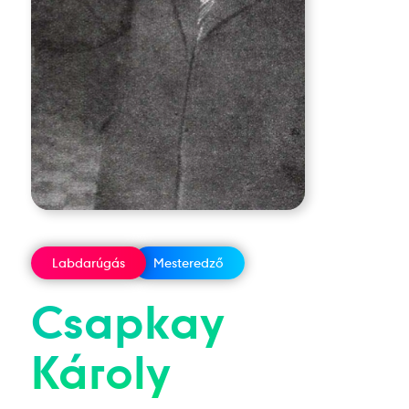
Labdarúgás
Mesteredző
Csapkay
Károly