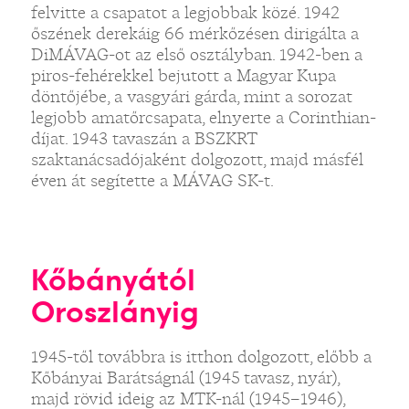
felvitte a csapatot a legjobbak közé. 1942
őszének derekáig 66 mérkőzésen dirigálta a
DiMÁVAG-ot az első osztályban. 1942-ben a
piros-fehérekkel bejutott a Magyar Kupa
döntőjébe, a vasgyári gárda, mint a sorozat
legjobb amatőrcsapata, elnyerte a Corinthian-
díjat. 1943 tavaszán a BSZKRT
szaktanácsadójaként dolgozott, majd másfél
éven át segítette a MÁVAG SK-t.
Kőbányától
Oroszlányig
1945-től továbbra is itthon dolgozott, előbb a
Kőbányai Barátságnál (1945 tavasz, nyár),
majd rövid ideig az MTK-nál (1945–1946),