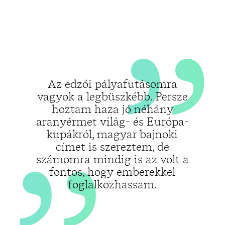
„
„
Az edzői pályafutásomra
vagyok a legbüszkébb. Persze
hoztam haza jó néhány
aranyérmet világ- és Európa-
kupákról, magyar bajnoki
címet is szereztem, de
számomra mindig is az volt a
fontos, hogy emberekkel
foglalkozhassam.