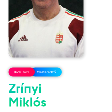
Kick-box
Mesteredző
Zrínyi
Miklós