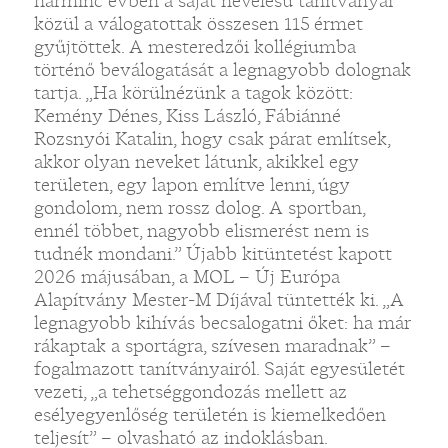
harminc évben a saját nevelésű tanítványai
közül a válogatottak összesen 115 érmet
gyűjtöttek. A mesteredzői kollégiumba
történő beválogatását a legnagyobb dolognak
tartja. „Ha körülnézünk a tagok között:
Kemény Dénes, Kiss László, Fábiánné
Rozsnyói Katalin, hogy csak párat említsek,
akkor olyan neveket látunk, akikkel egy
területen, egy lapon említve lenni, úgy
gondolom, nem rossz dolog. A sportban,
ennél többet, nagyobb elismerést nem is
tudnék mondani.” Újabb kitüntetést kapott
2026 májusában, a MOL – Új Európa
Alapítvány Mester-M Díjával tüntették ki. „A
legnagyobb kihívás becsalogatni őket: ha már
rákaptak a sportágra, szívesen maradnak” –
fogalmazott tanítványairól. Saját egyesületét
vezeti, „a tehetséggondozás mellett az
esélyegyenlőség területén is kiemelkedően
teljesít” – olvasható az indoklásban.