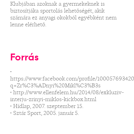
Klubjában azoknak a gyermekeknek is
biztosítjáka sportolás lehetőségét, akik
számára ez anyagi okokból egyébként nem
lenne elérhető.
Forrás
•
https://www.facebook.com/profile/100057693420
q=Zr%C3%ADnyi%20Mikl%C3%B3s
• http://www.ellenfelem.hu/2014/08/exkluziv-
interju-zrinyi-miklos-kickbox.html
• Hídlap, 2007. szeptember 15.
• Sztár Sport, 2005. január 5.