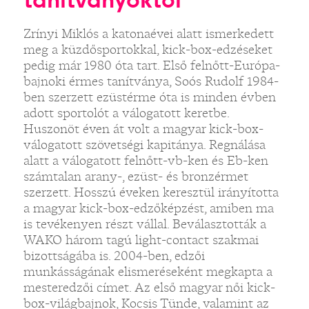
Zrínyi Miklós a katonaévei alatt ismerkedett
meg a küzdősportokkal, kick-box-edzéseket
pedig már 1980 óta tart. Első felnőtt-Európa-
bajnoki érmes tanítványa, Soós Rudolf 1984-
ben szerzett ezüstérme óta is minden évben
adott sportolót a válogatott keretbe.
Huszonöt éven át volt a magyar kick-box-
válogatott szövetségi kapitánya. Regnálása
alatt a válogatott felnőtt-vb-ken és Eb-ken
számtalan arany-, ezüst- és bronzérmet
szerzett. Hosszú éveken keresztül irányította
a magyar kick-box-edzőképzést, amiben ma
is tevékenyen részt vállal. Beválasztották a
WAKO három tagú light-contact szakmai
bizottságába is. 2004-ben, edzői
munkásságának elismeréseként megkapta a
mesteredzői címet. Az első magyar női kick-
box-világbajnok, Kocsis Tünde, valamint az