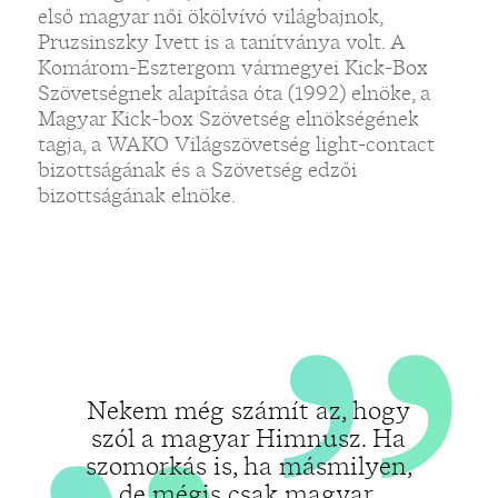
„
első magyar női ökölvívó világbajnok,
Pruzsinszky Ivett is a tanítványa volt. A
„
Komárom-Esztergom vármegyei Kick-Box
Szövetségnek alapítása óta (1992) elnöke, a
Magyar Kick-box Szövetség elnökségének
tagja, a WAKO Világszövetség light-contact
bizottságának és a Szövetség edzői
bizottságának elnöke.
Nekem még számít az, hogy
szól a magyar Himnusz. Ha
szomorkás is, ha másmilyen,
de mégis csak magyar.