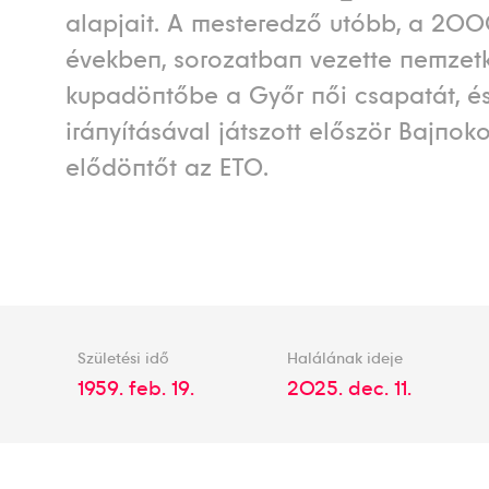
alapjait. A mesteredző utóbb, a 20
években, sorozatban vezette nemzet
kupadöntőbe a Győr női csapatát, é
irányításával játszott először Bajnok
elődöntőt az ETO.
Születési idő
Halálának ideje
1959. feb. 19.
2025. dec. 11.