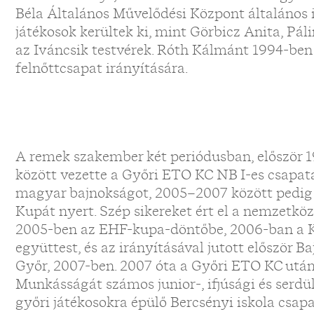
Béla Általános Művelődési Központ általános 
játékosok kerültek ki, mint Görbicz Anita, Páli
az Iváncsik testvérek. Róth Kálmánt 1994-ben k
felnőttcsapat irányítására.
A remek szakember két periódusban, először
között vezette a Győri ETO KC NB I-es csapat
magyar bajnokságot, 2005–2007 között pedi
Kupát nyert. Szép sikereket ért el a nemzetkö
2005-ben az EHF-kupa-döntőbe, 2006-ban a 
együttest, és az irányításával jutott először 
Győr, 2007-ben. 2007 óta a Győri ETO KC után
Munkásságát számos junior-, ifjúsági és serdül
győri játékosokra épülő Bercsényi iskola csap