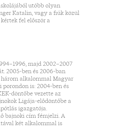
iskolájából utóbb olyan
nger Katalin, vagy a fiúk közül
értek fel először a
 1994–1996, majd 2002–2007
át. 2005-ben és 2006-ban
g három alkalommal Magyar
zi porondon is: 2004-ben és
KEK-döntőbe vezette az
Bajnokok Ligája-elődöntőbe a
pótlás igazgatója.
ő bajnoki cím fémjelzi. A
atával két alkalommal is