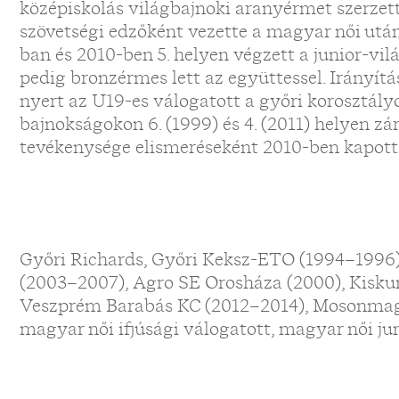
középiskolás világbajnoki aranyérmet szerzett
szövetségi edzőként vezette a magyar női utá
ban és 2010-ben 5. helyen végzett a junior-vi
pedig bronzérmes lett az együttessel. Irányí
nyert az U19-es válogatott a győri korosztályo
bajnokságokon 6. (1999) és 4. (2011) helyen z
tevékenysége elismeréseként 2010-ben kapott
Győri Richards, Győri Keksz-ETO (1994–1996
(2003–2007), Agro SE Orosháza (2000), Kisku
Veszprém Barabás KC (2012–2014), Mosonmagy
magyar női ifjúsági válogatott, magyar női ju