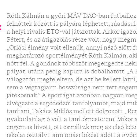
Róth Kálmán a győri MÁV DAC-ban futballozo
felnőttek között is pályára léphetett, ráadásul 
k
a helyi rivális ETO-val játszottak. Akkor igaz
Pétert, és az átigazolás része volt, hogy meg
„Óriási élmény volt ellenük, annyi néző előtt fo
meghatározó sportélményét Róth Kálmán, aki 
nőtt fel. A gondnok többször megengedte neki,
pályát, utána pedig kapura is dobálhatott. „A 
válogatón megfeleltem, de azt be kellett lát
sem a végtagjaim hosszúsága nem tett engem
játékosnak.” A sportágat azonban nagyon megs
elvégezte a segédedzői tanfolyamot, majd mi
tanítani, Takács Miklós mellett dolgozott. „Re
gyakorlatilag ő volt a tanítómesterem. Mikor 
engem is hívott, ott csináltuk meg az első kéz
iskolai osztályt, ami óriási lökést adott a győ