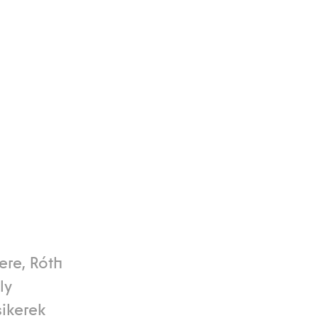
re, Róth
ly
sikerek