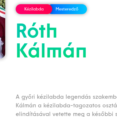
Kézilabda
Mesteredző
Róth
Kálmán
A győri kézilabda legendás szakembe
Kálmán a kézilabda-tagozatos osztá
elindításával vetette meg a későbbi 