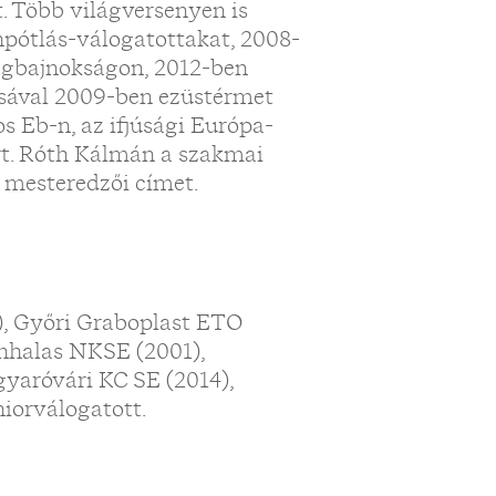
. Több világversenyen is
npótlás-válogatottakat, 2008-
lágbajnokságon, 2012-ben
tásával 2009-ben ezüstérmet
s Eb-n, az ifjúsági Európa-
árt. Róth Kálmán a szakmai
 mesteredzői címet.
), Győri Graboplast ETO
nhalas NKSE (2001),
aróvári KC SE (2014),
niorválogatott.