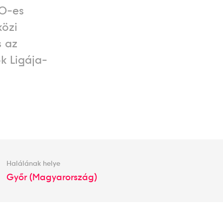
00-es
közi
s az
ok Ligája-
Halálának helye
Győr (Magyarország)