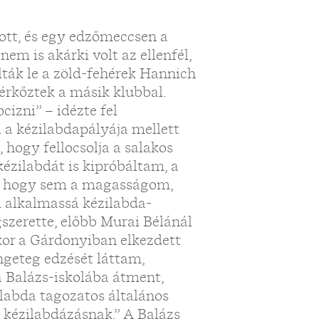
tt, és egy edzőmeccsen a
nem is akárki volt az ellenfél,
olták le a zöld-fehérek Hannich
mérkőztek a másik klubbal.
cizni” – idézte fel
a kézilabdapályája mellett
 hogy fellocsolja a salakos
kézilabdát is kipróbáltam, a
ni, hogy sem a magasságom,
 alkalmassá kézilabda-
zerette, előbb Murai Bélánál
kor a Gárdonyiban elkezdett
ngeteg edzését láttam,
a Balázs-iskolába átment,
ilabda tagozatos általános
ri kézilabdázásnak.” A Balázs