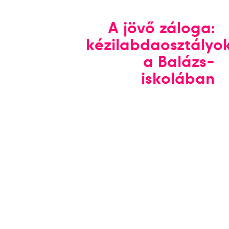
A jövő záloga:
kézilabdaosztályo
a Balázs-
iskolában