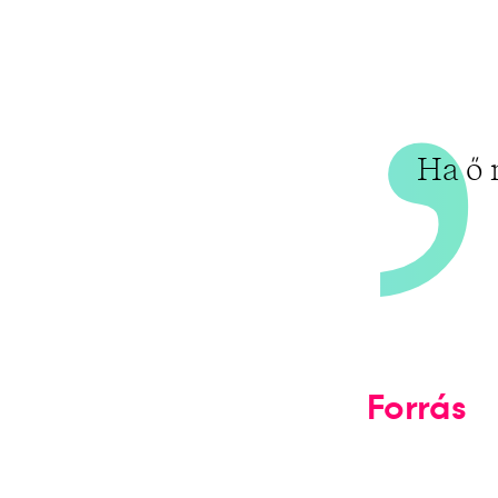
Ha ő 
Forrás