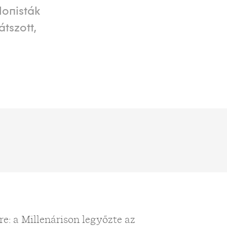
lonisták
tszott,
e: a Millenárison legyőzte az