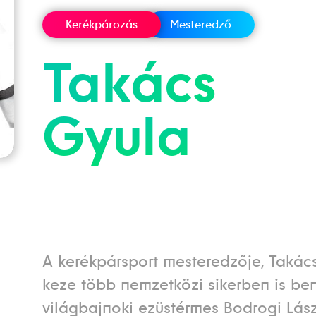
Kerékpározás
Mesteredző
Takács
Gyula
A kerékpársport mesteredzője, Takác
keze több nemzetközi sikerben is ben
világbajnoki ezüstérmes Bodrogi Lás