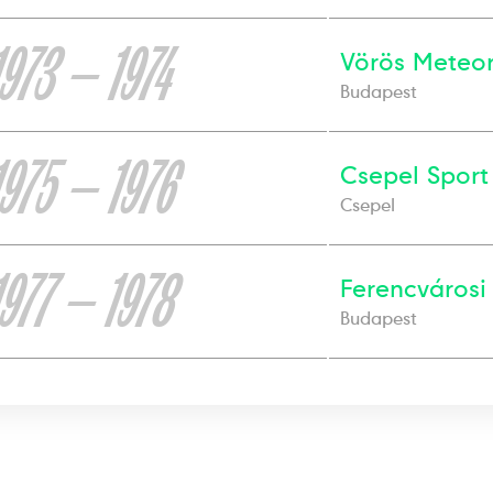
1973 — 1974
Vörös Meteor
Budapest
1975 — 1976
Csepel Sport
Csepel
1977 — 1978
Ferencvárosi
Budapest