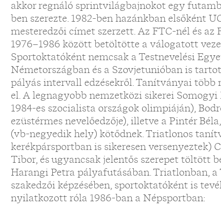
akkor regnáló sprintvilágbajnokot egy futamb
ben szerezte. 1982-ben hazánkban elsőként U
mesteredzői címet szerzett. Az FTC-nél és az
1976–1986 között betöltötte a válogatott vezet
Sportoktatóként nemcsak a Testnevelési Egy
Németországban és a Szovjetunióban is tarto
pályás intervall edzésekről. Tanítványai több
el. A legnagyobb nemzetközi sikerei Somogyi
1984-es szocialista országok olimpiáján), Bodr
ezüstérmes nevelőedzője), illetve a Pintér Bél
(vb-negyedik hely) kötődnek. Triatlonos tanít
kerékpársportban is sikeresen versenyeztek)
Tibor, és ugyancsak jelentős szerepet töltött b
Harangi Petra pályafutásában. Triatlonban, a
szakedzői képzésében, sportoktatóként is tevé
nyilatkozott róla 1986-ban a Népsportban: