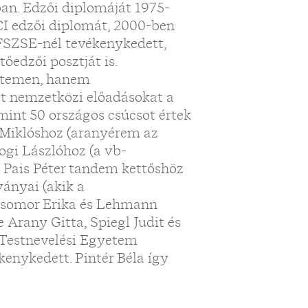
an. Edzői diplomáját 1975-
„
CI edzői diplomát, 2000-ben
 FSZSE-nél tevékenykedett,
őedzői posztját is.
etemen, hanem
tt nemzetközi előadásokat a
 mint 50 országos csúcsot értek
 Miklóshoz (aranyérem az
ogi Lászlóhoz (a vb-
a, Pais Péter tandem kettőshöz
ványai (akik a
 Csomor Erika és Lehmann
e Arany Gitta, Spiegl Judit és
 Testnevelési Egyetem
kenykedett. Pintér Béla így