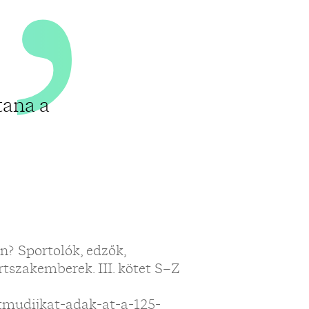
tana a
n? Sportolók, edzők,
rtszakemberek. III. kötet S–Z
etmudijkat-adak-at-a-125-