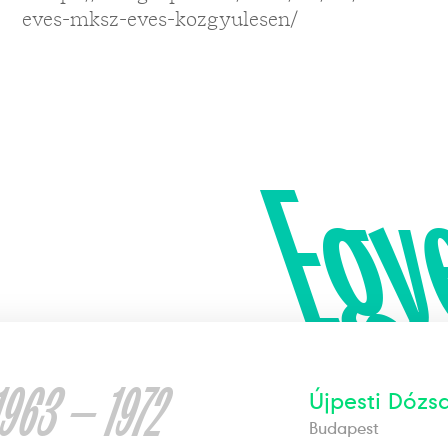
eves-mksz-eves-kozgyulesen/
Egy
1963 — 1972
Újpesti Dózs
Budapest