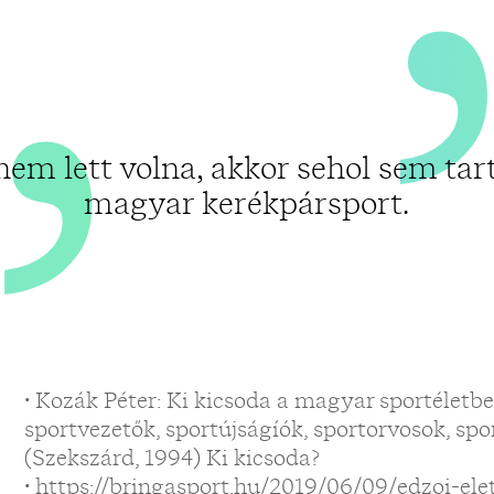
„
nem lett volna, akkor sehol sem tar
magyar kerékpársport.
• Kozák Péter: Ki kicsoda a magyar sportéletbe
sportvezetők, sportújságíók, sportorvosok, spo
(Szekszárd, 1994) Ki kicsoda?
• https://bringasport.hu/2019/06/09/edzoi-el