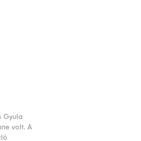
s Gyula
ne volt. A
zló