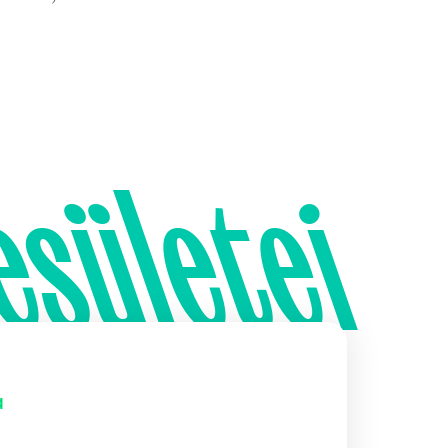
esületei
a