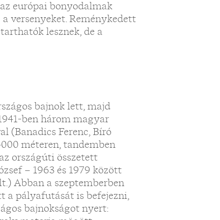
: az európai bonyodalmak
e a versenyeket. Reménykedett
arthatók lesznek, de a
szágos bajnok lett, majd
. 1941-ben három magyar
l (Banadics Ferenc, Bíró
k 4000 méteren, tandemben
az országúti összetett
ózsef – 1963 és 1979 között
olt.) Abban a szeptemberben
t a pályafutását is befejezni,
ágos bajnokságot nyert: