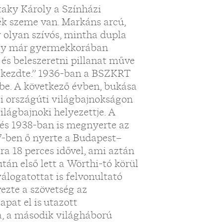
ataky Károly a Színházi
ék szeme van. Markáns arcú,
y olyan szívós, mintha dupla
hogy már gyermekkorában
és beleszeretni pillanat műve
n kezdte.” 1936-ban a BSZKRT
tbe. A következő évben, bukása
ai országúti világbajnokságon
ilágbajnoki helyezettje. A
 és 1938-ban is megnyerte az
37-ben ő nyerte a Budapest–
ra 18 perces idővel, ami aztán
tán első lett a Wörthi-tó körül
álogatottat is felvonultató
ezte a szövetség az
apat el is utazott
a, a második világháború