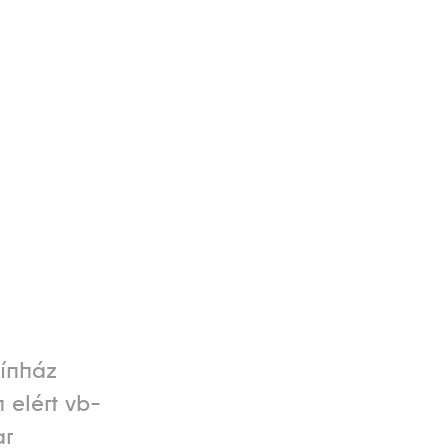
zínház
 elért vb-
ar