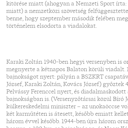
kitörése miatt (ahogyan a Nemzeti Sport írta
miatt) a nemzetközi szövetség felfüggesztett
benne, hogy szeptember második felében megt
történelem elsodorta a viadalokat.
Karaki Zoltán 1940-ben hegyi versenyben is or
megnyerte a kétnapos Balaton körüli viadalt
bajnokságot nyert: pályán a BSZKRT csapatáva
József, Karaki Zoltán, Kovács József) győzte
Pelvássy Ferenccel nyert, és diadalmaskodott 
bajnokságban is. (Versenyzőtársai közül Bíró J
külkereskedelmi miniszter – az unokaöccse v
két karműtéten is átesett, később emiatt kellet
három évvel később. 1944-ben újra három orsz