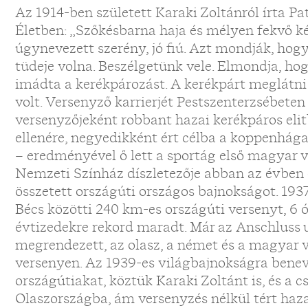
Az 1914-ben született Karaki Zoltánról írta P
Életben: „Szőkésbarna haja és mélyen fekvő k
úgynevezett szerény, jó fiú. Azt mondják, hog
tüdeje volna. Beszélgetünk vele. Elmondja, 
imádta a kerékpározást. A kerékpárt meglátni 
volt. Versenyző karrierjét Pestszenterzsébete
versenyzőjeként robbant hazai kerékpáros eli
ellenére, negyedikként ért célba a koppenhág
– eredményével ő lett a sportág első magyar v
Nemzeti Színház díszletezője abban az évben
összetett országúti országos bajnokságot. 19
Bécs közötti 240 km-es országúti versenyt, 6 ó
évtizedekre rekord maradt. Már az Anschluss u
megrendezett, az olasz, a német és a magyar v
versenyen. Az 1939-es világbajnokságra benev
országútiakat, köztük Karaki Zoltánt is, és a cs
Olaszországba, ám versenyzés nélkül tért haz