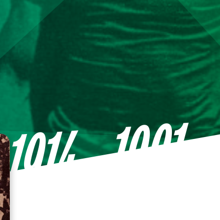
—1991
1914