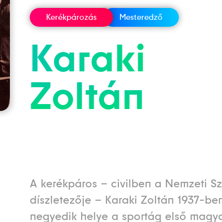
Kerékpározás
Mesteredző
Karaki
Zoltán
A kerékpáros – civilben a Nemzeti S
díszletezője – Karaki Zoltán 1937-ben
negyedik helye a sportág első magy