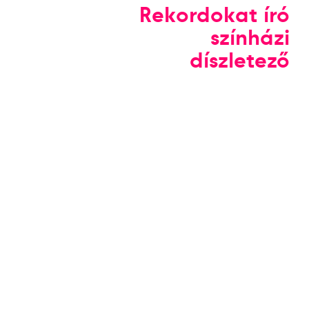
Rekordokat író
színházi
díszletező