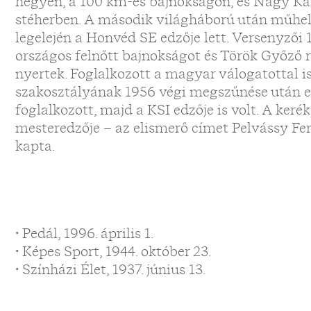
hegyen, a 100 km-es bajnokságon, és Nagy K
stéherben. A második világháború után műhely
legelején a Honvéd SE edzője lett. Versenyzői 
országos felnőtt bajnokságot és Török Győző
nyertek. Foglalkozott a magyar válogatottal i
szakosztályának 1956 végi megszűnése után e
foglalkozott, majd a KSI edzője is volt. A keré
mesteredzője – az elismerő címet Pelvássy Fe
kapta.
• Pedál, 1996. április 1.
• Képes Sport, 1944. október 23.
• Színházi Élet, 1937. június 13.