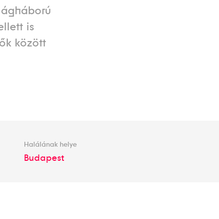
ilágháború
lett is
ők között
Halálának helye
Budapest