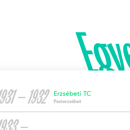
Egy
1931 — 1932
Erzsébeti TC
Pesterzsébet
1933 —