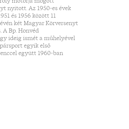
ároly motorja mögött
t nyitott. Az 1950-es évek
1951 és 1956 között 11
 révén két Magyar Körversenyt
s. A Bp. Honvéd
gy ideig ismét a műhelyével
kpársport egyik első
renccel együtt 1960-ban