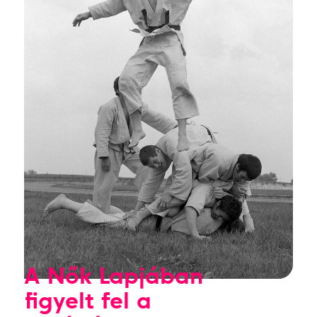
A Nők Lapjában
figyelt fel a