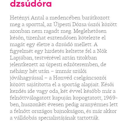
dzsúdóra
Hetényi Antal a medencében barátkozott
meg a sporttal, az Újpesti Dózsa úszói között
azonban nem ragadt meg. Meglehetősen
későn, tizenhat esztendősen kötelezte el
magát egy életre a dzsúdó mellett. A
figyelmét egy hirdetés keltette fel a Nők
Lapjában, testvérével aztán titokban
jelentkezett az újpesti edzőteremben, de
néhány hét után – immár szülői
jóváhagyással – a Honvéd cselgáncsozói
között sajátította el a sportág alapjait. Késői
kezdés ide vagy oda, két évvel később már a
felnőttválogatott kapuján kopogtatott, 1969-
ben, huszonkét évesen pedig aranyérmes lett
a felnőtt országos bajnokságon, és már akkor
a válldobás specialistájának tartották.