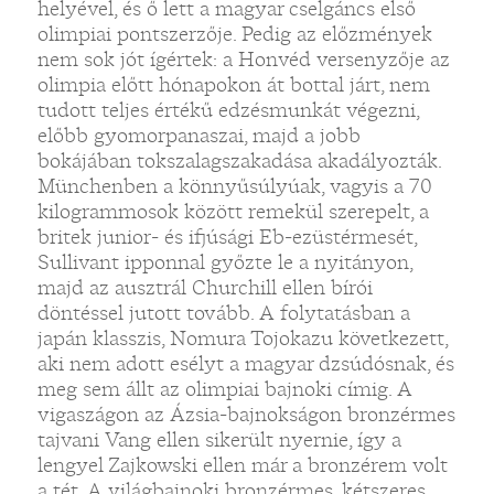
helyével, és ő lett a magyar cselgáncs első
olimpiai pontszerzője. Pedig az előzmények
nem sok jót ígértek: a Honvéd versenyzője az
olimpia előtt hónapokon át bottal járt, nem
tudott teljes értékű edzésmunkát végezni,
előbb gyomorpanaszai, majd a jobb
bokájában tokszalagszakadása akadályozták.
Münchenben a könnyűsúlyúak, vagyis a 70
kilogrammosok között remekül szerepelt, a
britek junior- és ifjúsági Eb-ezüstérmesét,
Sullivant ipponnal győzte le a nyitányon,
majd az ausztrál Churchill ellen bírói
döntéssel jutott tovább. A folytatásban a
japán klasszis, Nomura Tojokazu következett,
aki nem adott esélyt a magyar dzsúdósnak, és
meg sem állt az olimpiai bajnoki címig. A
vigaszágon az Ázsia-bajnokságon bronzérmes
tajvani Vang ellen sikerült nyernie, így a
lengyel Zajkowski ellen már a bronzérem volt
a tét. A világbajnoki bronzérmes, kétszeres