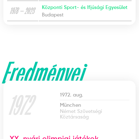
Központi Sport- és Ifjúsági Egyesület
1978 — 2023
Budapest
Eredményei
1972
1972. aug.
München
Német Szövetségi
Köztársaság
XX. nyári olimpiai játékok