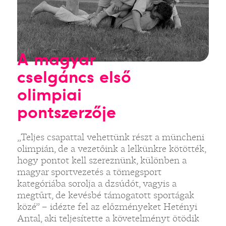
A magyar
cselgáncs első
olimpiai
pontszerzője
„Teljes csapattal vehettünk részt a müncheni
olimpián, de a vezetőink a lelkünkre kötötték,
hogy pontot kell szereznünk, különben a
magyar sportvezetés a tömegsport
kategóriába sorolja a dzsúdót, vagyis a
megtűrt, de kevésbé támogatott sportágak
közé” – idézte fel az előzményeket Hetényi
Antal, aki teljesítette a követelményt ötödik