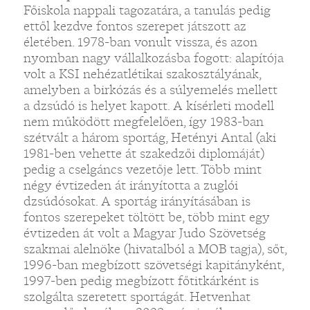
Főiskola nappali tagozatára, a tanulás pedig
ettől kezdve fontos szerepet játszott az
életében. 1978-ban vonult vissza, és azon
nyomban nagy vállalkozásba fogott: alapítója
volt a KSI nehézatlétikai szakosztályának,
amelyben a birkózás és a súlyemelés mellett
a dzsúdó is helyet kapott. A kísérleti modell
nem működött megfelelően, így 1983-ban
szétvált a három sportág, Hetényi Antal (aki
1981-ben vehette át szakedzői diplomáját)
pedig a cselgáncs vezetője lett. Több mint
négy évtizeden át irányította a zuglói
dzsúdósokat. A sportág irányításában is
fontos szerepeket töltött be, több mint egy
évtizeden át volt a Magyar Judo Szövetség
szakmai alelnöke (hivatalból a MOB tagja), sőt,
1996-ban megbízott szövetségi kapitányként,
1997-ben pedig megbízott főtitkárként is
szolgálta szeretett sportágát. Hetvenhat