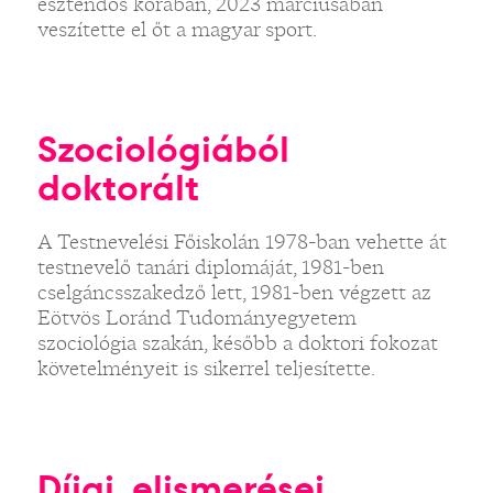
esztendős korában, 2023 márciusában
veszítette el őt a magyar sport.
Szociológiából
doktorált
A Testnevelési Főiskolán 1978-ban vehette át
testnevelő tanári diplomáját, 1981-ben
cselgáncsszakedző lett, 1981-ben végzett az
Eötvös Loránd Tudományegyetem
szociológia szakán, később a doktori fokozat
követelményeit is sikerrel teljesítette.
Díjai, elismerései