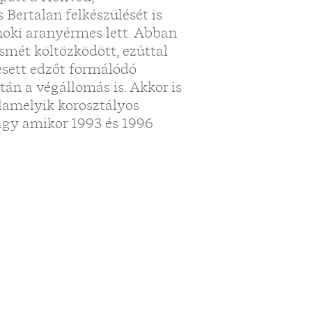
 Bertalan felkészülését is
noki aranyérmes lett. Abban
smét költözködött, ezúttal
sett edzőt formálódó
tán a végállomás is. Akkor is
alamelyik korosztályos
vagy amikor 1993 és 1996