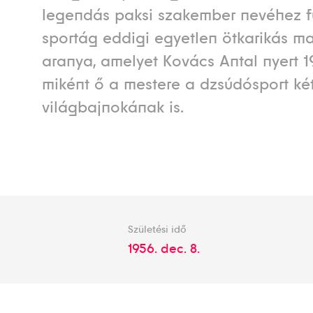
legendás paksi szakember nevéhez f
sportág eddigi egyetlen ötkarikás m
aranya, amelyet Kovács Antal nyert 
miként ő a mestere a dzsúdósport ké
világbajnokának is.
Születési idő
1956. dec. 8.