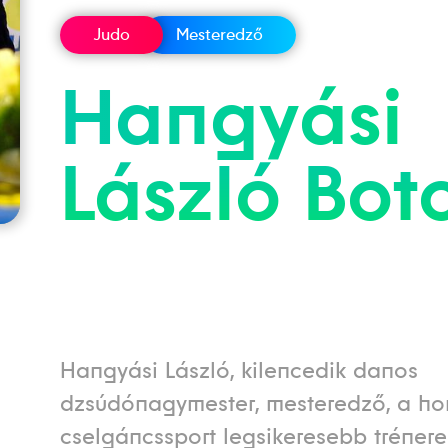
Judo
Mesteredző
Hangyási
László
Bot
Hangyási László, kilencedik danos
dzsúdónagymester, mesteredző, a ho
cselgáncssport legsikeresebb trénere