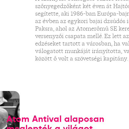
szőnyegedzőként két éven át Hajtós
segítette, aki 1986-ban Európa-baj
az évben az egykori bajai dzsúdós i
Paksra, ahol az Atomerőmű SE kere
versenyzői csapata mellé. Ez lett az
edzéseket tartott a városban, ha v
válogatott munkáját irányította, 
között ő volt a szövetségi kapitány.
Atom Antival alaposan
meglepték a világot