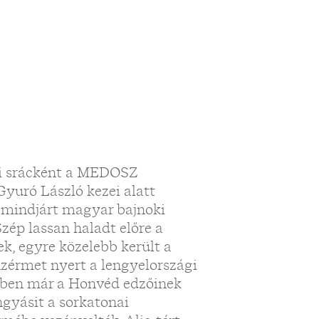
ai srácként a MEDOSZ
yuró László kezei alatt
s mindjárt magyar bajnoki
zép lassan haladt előre a
ek, egyre közelebb került a
zérmet nyert a lengyelországi
bben már a Honvéd edzőinek
gyásit a sorkatonai