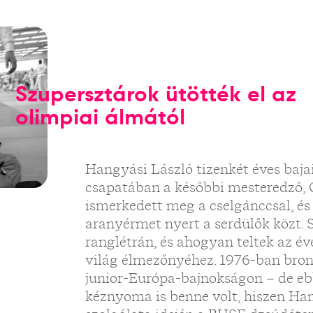
Szupersztárok ütötték el az
olimpiai álmától
Hangyási László tizenkét éves baj
csapatában a későbbi mesteredző, G
ismerkedett meg a cselgánccsal, é
aranyérmet nyert a serdülők közt. S
ranglétrán, és ahogyan teltek az év
világ élmezőnyéhez. 1976-ban bron
junior-Európa-bajnokságon – de e
kéznyoma is benne volt, hiszen Han