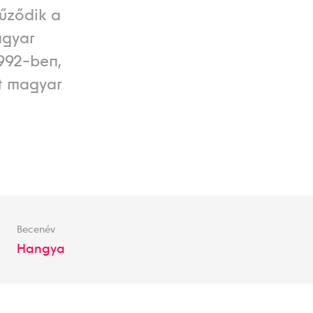
űződik a
agyar
1992-ben,
t magyar
Becenév
Hangya