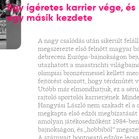
Egy ígéretes karrier vége, és
egy másik kezdete
A nagy csalódás után sikerült felál
megszerezte első felnőtt magyar ba
debreceni Európa-bajnokságon bejut
utazhatott a maastrichti világbajnok
olimpiai bronzérmessel kellett mec
fejtörést okozott, hogy térdműtét 
Utóbb már elmondhatjuk, ez a sérülé
rajtoló sportolói karrierjének. Mind
Hangyási László nem szakadt el a 
megkapta első edzői megbízatását 
amolyan játékosedzőként 1984-ben
bajnokságon, és „hobbiból” megszer
A szárnyait bontogató edzőre lecs