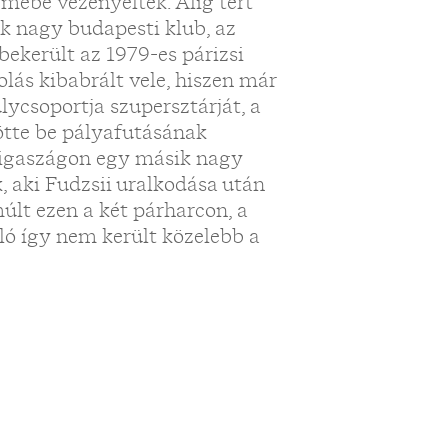
mébe vezényelték. Alig tért
ik nagy budapesti klub, az
bekerült az 1979-es párizsi
olás kibabrált vele, hiszen már
lycsoportja szupersztárját, a
tötte be pályafutásának
vigaszágon egy másik nagy
k, aki Fudzsii uralkodása után
múlt ezen a két párharcon, a
ló így nem került közelebb a