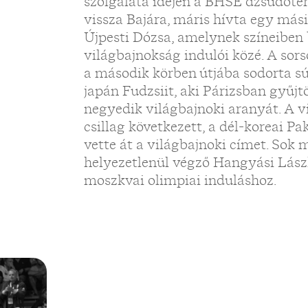
szolgálata idején a BHSE dzsúdóter
vissza Bajára, máris hívta egy más
Újpesti Dózsa, amelynek színeiben 
világbajnokság indulói közé. A sors
a második körben útjába sodorta sú
japán Fudzsiit, aki Párizsban gyűj
negyedik világbajnoki aranyát. A 
csillag következett, a dél-koreai Pa
vette át a világbajnoki címet. Sok 
helyezetlenül végző Hangyási Lász
moszkvai olimpiai induláshoz.