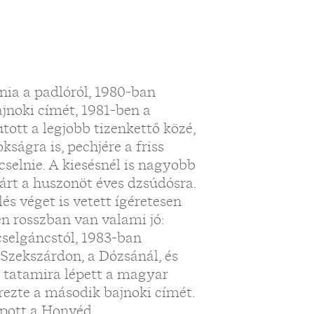
lnia a padlóról, 1980-ban
jnoki címét, 1981-ben a
ott a legjobb tizenkettő közé,
ságra is, pechjére a friss
cselnie. A kiesésnél is nagyobb
várt a huszonöt éves dzsúdósra.
s véget is vetett ígéretesen
en rosszban van valami jó:
cselgáncstól, 1983-ban
Szekszárdon, a Dózsánál, és
 tatamira lépett a magyar
ezte a második bajnoki címét.
apott a Honvéd,