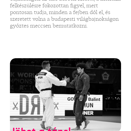
felkészülésre fokozottan figyel, mert
pontosan tudja, minden a fejben dől el, és
szeretett volna a budapesti világbajnokságon
győztes meccsen bemutatkozni.