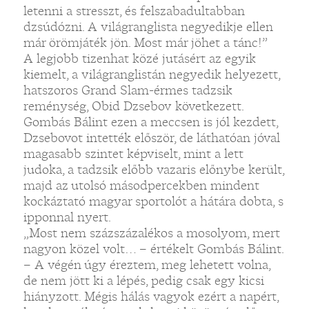
letenni a stresszt, és felszabadultabban
dzsúdózni. A világranglista negyedikje ellen
már örömjáték jön. Most már jöhet a tánc!”
A legjobb tizenhat közé jutásért az egyik
kiemelt, a világranglistán negyedik helyezett,
hatszoros Grand Slam-érmes tadzsik
reménység, Obid Dzsebov következett.
Gombás Bálint ezen a meccsen is jól kezdett,
Dzsebovot intették először, de láthatóan jóval
magasabb szintet képviselt, mint a lett
judoka, a tadzsik előbb vazaris előnybe került,
majd az utolsó másodpercekben mindent
kockáztató magyar sportolót a hátára dobta, s
ipponnal nyert.
„Most nem százszázalékos a mosolyom, mert
nagyon közel volt… – értékelt Gombás Bálint.
– A végén úgy éreztem, meg lehetett volna,
de nem jött ki a lépés, pedig csak egy kicsi
hiányzott. Mégis hálás vagyok ezért a napért,