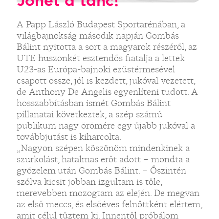
Jöhet a tánc!
A Papp László Budapest Sportarénában, a
világbajnokság második napján Gombás
Bálint nyitotta a sort a magyarok részéről, az
UTE huszonkét esztendős fiatalja a lettek
U23-as Európa-bajnoki ezüstérmesével
csapott össze, jól is kezdett, jukóval vezetett,
de Anthony De Angelis egyenlíteni tudott. A
hosszabbításban ismét Gombás Bálint
pillanatai következtek, a szép számú
publikum nagy örömére egy újabb jukóval a
továbbjutást is kiharcolta.
„Nagyon szépen köszönöm mindenkinek a
szurkolást, hatalmas erőt adott – mondta a
győzelem után Gombás Bálint. – Őszintén
szólva kicsit jobban izgultam is tőle,
merevebben mozogtam az elején. De megvan
az első meccs, és elsőéves felnőttként elértem,
amit célul tűztem ki. Innentől próbálom