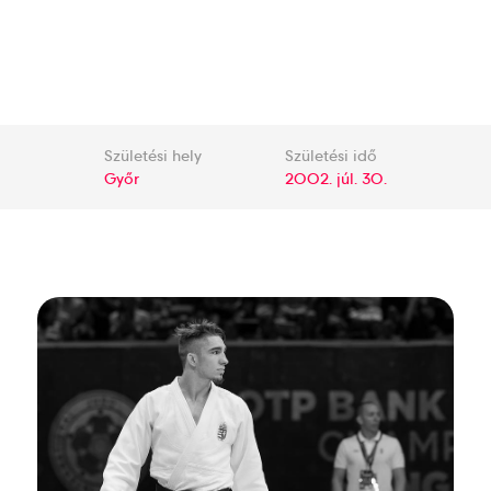
Születési hely
Születési idő
Győr
2002. júl. 30.