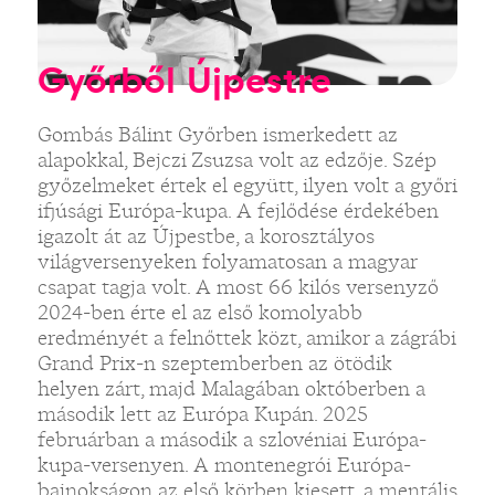
Győrből Újpestre
Gombás Bálint Győrben ismerkedett az
alapokkal, Bejczi Zsuzsa volt az edzője. Szép
győzelmeket értek el együtt, ilyen volt a győri
ifjúsági Európa-kupa. A fejlődése érdekében
igazolt át az Újpestbe, a korosztályos
világversenyeken folyamatosan a magyar
csapat tagja volt. A most 66 kilós versenyző
2024-ben érte el az első komolyabb
eredményét a felnőttek közt, amikor a zágrábi
Grand Prix-n szeptemberben az ötödik
helyen zárt, majd Malagában októberben a
második lett az Európa Kupán. 2025
februárban a második a szlovéniai Európa-
kupa-versenyen. A montenegrói Európa-
bajnokságon az első körben kiesett, a mentális