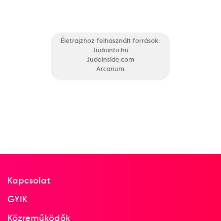
Életrajzhoz felhasznált források:
Judoinfo.hu
Judoinside.com
Arcanum
Kapcsolat
GYIK
Közreműködők