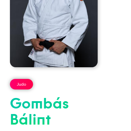
Judo
Gombás
Bálint