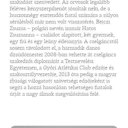
szakadást szenvedett. Az orvosok legalább
féléves kényszerpihenőt jósoltak neki, de a
huszonnégy esztendős fiatal számára a súlyos
sérülésből már nem volt visszatérés. Bejczi
Zsuzsa – polgári nevén immár Hatos
Zsuzsanna – családot alapított, két gyermek,
egy fiú és egy leány édesanyja. A cselgáncstól
sosem távolodott el, a harmadik danos
dzsúdómester 2008-ban vehette át cselgáncs
szakedzői diplomáját a Testnevelési
Egyetemen, a Győri Atlétikai Club edzője és
szakosztályvezetője, 2013 óta pedig a magyar
ifjúsági válogatott szövetségi edzőjeként is
segíti a hozzá hasonlóan tehetséges fiatalok
útját a nagy álmok megvalósítása felé.