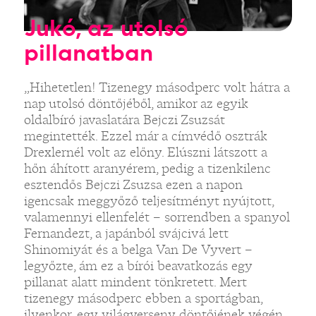
Jukó, az utolsó
pillanatban
„Hihetetlen! Tizenegy másodperc volt hátra a
nap utolsó döntőjéből, amikor az egyik
oldalbíró javaslatára Bejczi Zsuzsát
megintették. Ezzel már a címvédő osztrák
Drexlernél volt az előny. Elúszni látszott a
hőn áhított aranyérem, pedig a tizenkilenc
esztendős Bejczi Zsuzsa ezen a napon
igencsak meggyőző teljesítményt nyújtott,
valamennyi ellenfelét – sorrendben a spanyol
Fernandezt, a japánból svájcivá lett
Shinomiyát és a belga Van De Vyvert –
legyőzte, ám ez a bírói beavatkozás egy
pillanat alatt mindent tönkretett. Mert
tizenegy másodperc ebben a sportágban,
ilyenkor, egy világverseny döntőjének végén,