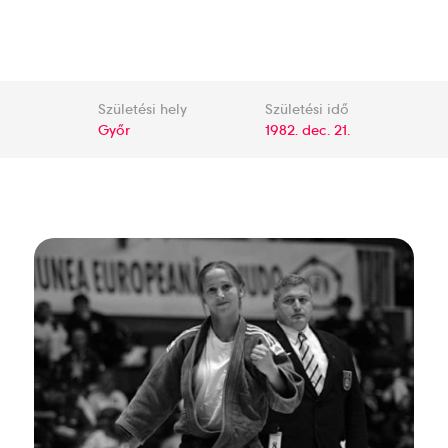
Születési hely
Születési idő
Győr
1982. dec. 21.