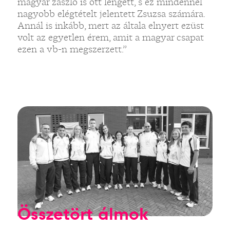
magyar zászló is ott lengett, s ez mindennél
nagyobb elégtételt jelentett Zsuzsa számára.
Annál is inkább, mert az általa elnyert ezüst
volt az egyetlen érem, amit a magyar csapat
ezen a vb-n megszerzett.”
Összetört álmok