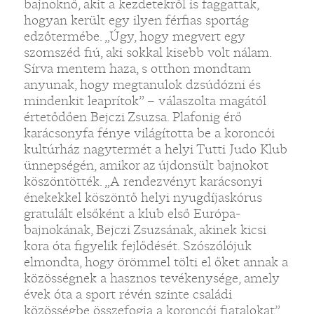
bajnoknő, akit a kezdetekről is faggattak,
hogyan került egy ilyen férfias sportág
edzőtermébe. „Úgy, hogy megvert egy
szomszéd fiú, aki sokkal kisebb volt nálam.
Sírva mentem haza, s otthon mondtam
anyunak, hogy megtanulok dzsúdózni és
mindenkit leaprítok” – válaszolta magától
értetődően Bejczi Zsuzsa. Plafonig érő
karácsonyfa fénye világította be a koroncói
kultúrház nagytermét a helyi Tutti Judo Klub
ünnepségén, amikor az újdonsült bajnokot
köszöntötték. „A rendezvényt karácsonyi
énekekkel köszöntő helyi nyugdíjaskórus
gratulált elsőként a klub első Európa-
bajnokának, Bejczi Zsuzsának, akinek kicsi
kora óta figyelik fejlődését. Szószólójuk
elmondta, hogy örömmel tölti el őket annak a
közösségnek a hasznos tevékenysége, amely
évek óta a sport révén szinte családi
közösségbe összefogja a koroncói fiatalokat”