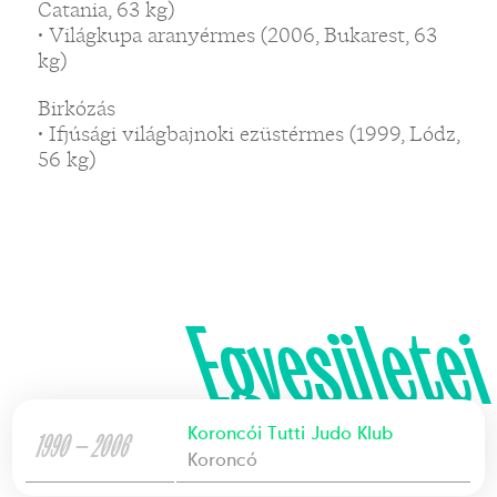
Catania, 63 kg)
• Világkupa aranyérmes (2006, Bukarest, 63
kg)
Birkózás
• Ifjúsági világbajnoki ezüstérmes (1999, Lódz,
56 kg)
Egyesületei
Koroncói Tutti Judo Klub
1990 — 2006
Koroncó