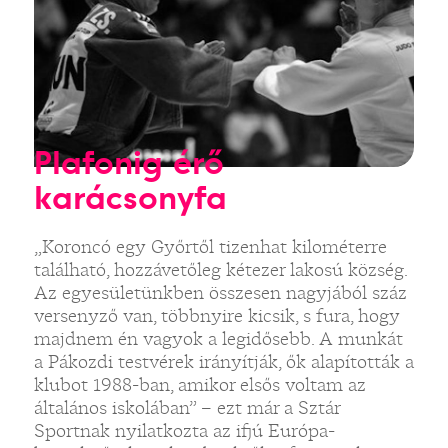
Plafonig érő
karácsonyfa
„Koroncó egy Győrtől tizenhat kilométerre
található, hozzávetőleg kétezer lakosú község.
Az egyesületünkben összesen nagyjából száz
versenyző van, többnyire kicsik, s fura, hogy
majdnem én vagyok a legidősebb. A munkát
a Pákozdi testvérek irányítják, ők alapították a
klubot 1988-ban, amikor elsős voltam az
általános iskolában” – ezt már a Sztár
Sportnak nyilatkozta az ifjú Európa-