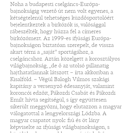
Noha a budapesti cselgáncs-Európa-
bajnokságig vezető út nem volt egyenes, a
kétségtelenül tehetséges küzdősportolóért
bejelentkeztek a birkózók is, valósággal
rábeszélték, hogy húzza fel a címeres
birkózómezt. Az 1999-es ifjúsági Európa-
bajnokságon biztatóan szerepelt, de vissza
akart térni a „saját” sportágához, a
cselgáncshoz. Aztán közelgett a korosztályos
világbajnokság, „de ő az utolsó pillanatig
hajthatatlannak látszott – írta akkoriban a
Kisalföld. – Végül Balogh Vilmos szakági
kapitány a versenyző édesanyját, valamint
koroncói edzőit, Pákozdi Csabát és Pákozdi
Emilt hívta segítségül, s így együttesen
sikerült meggyőzni, hogy elutazzon a magyar
válogatottal a lengyelországi Lódzba. A
magyar csapatot nyolc fiú és öt lány
képviselte az ifjúsági világbajnokságon, s