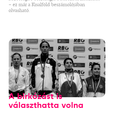
– ez már a Kisalföld beszámolójában
olvasható.
A birkózást is
választhatta volna