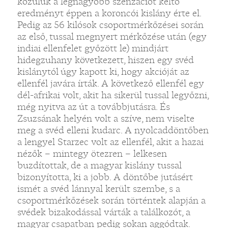
közülük a legnagyobb szenzációt keltő
eredményt éppen a koroncói kislány érte el.
Pedig az 56 kilósok csoportmérkőzései során
az első, tussal megnyert mérkőzése után (egy
indiai ellenfelet győzött le) mindjárt
hidegzuhany következett, hiszen egy svéd
kislánytól úgy kapott ki, hogy akcióját az
ellenfél javára írták. A következő ellenfél egy
dél-afrikai volt, akit ha sikerül tussal legyőzni,
még nyitva az út a továbbjutásra. És
Zsuzsának helyén volt a szíve, nem viselte
meg a svéd elleni kudarc. A nyolcaddöntőben
a lengyel Starzec volt az ellenfél, akit a hazai
nézők – mintegy ötezren – lelkesen
buzdítottak, de a magyar kislány tussal
bizonyította, ki a jobb. A döntőbe jutásért
ismét a svéd lánnyal került szembe, s a
csoportmérkőzések során történtek alapján a
svédek bizakodással várták a találkozót, a
magyar csapatban pedig sokan aggódtak.