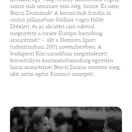
szinte már semmire sem elég. Szinte. És nem
Bejczi Zsuzsának! A koroncóiak fiatalja az
utolsó pillanatban földhöz vágta Hilde
Drexlert, és az akcióért járó jukóval
megnyerte a junior-Európa-bajnokság
aranyérmét” – állt a Nemzeti Sport
tudósításában 2001 novemberében. A
budapesti Körcsarnokban megrendezett
korosztályos kontinensbajnokság egyetlen
hazai aranyérmét Bejczi Zsuzsa szerezte meg,
akit aztán egész Koroncó ünnepelt.