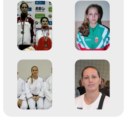
Románia
Judo Európa-bajnokság
Egyéni 63kg
Helyezetlen