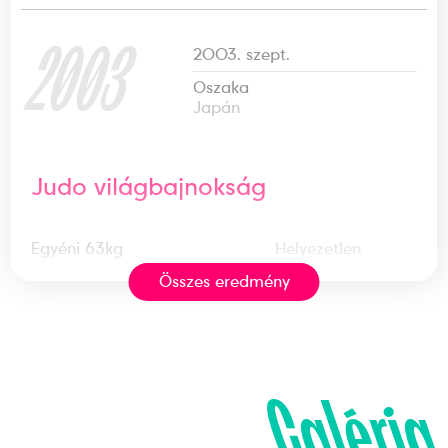
2003
2003. szept.
Oszaka
Japán
Judo világbajnokság
Egyéni 63kg
Helyezetlen
Összes eredmény
2002
2002. máj.
Maribor
Szlovénia
Galéria