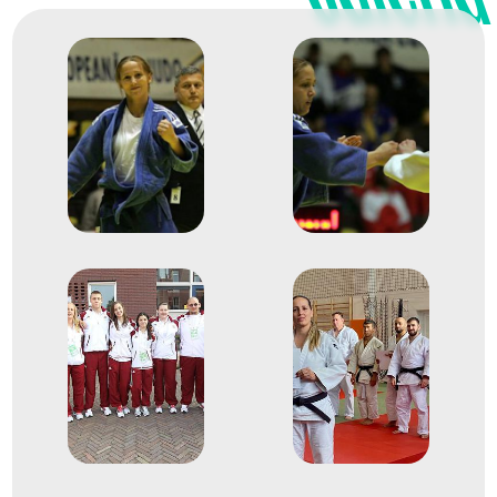
Judo Európa-bajnokság
Egyéni 63kg
Helyezetlen
2003
2003. máj.
Düsseldorf
Németország
Judo Európa-bajnokság
Egyéni 63kg
Helyezetlen
2004
2004. máj.
Bukarest