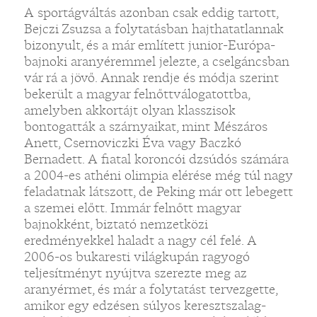
A sportágváltás azonban csak eddig tartott,
Bejczi Zsuzsa a folytatásban hajthatatlannak
bizonyult, és a már említett junior-Európa-
bajnoki aranyéremmel jelezte, a cselgáncsban
vár rá a jövő. Annak rendje és módja szerint
bekerült a magyar felnőttválogatottba,
amelyben akkortájt olyan klasszisok
bontogatták a szárnyaikat, mint Mészáros
Anett, Csernoviczki Éva vagy Baczkó
Bernadett. A fiatal koroncói dzsúdós számára
a 2004-es athéni olimpia elérése még túl nagy
feladatnak látszott, de Peking már ott lebegett
a szemei előtt. Immár felnőtt magyar
bajnokként, biztató nemzetközi
eredményekkel haladt a nagy cél felé. A
2006-os bukaresti világkupán ragyogó
teljesítményt nyújtva szerezte meg az
aranyérmet, és már a folytatást tervezgette,
amikor egy edzésen súlyos keresztszalag-