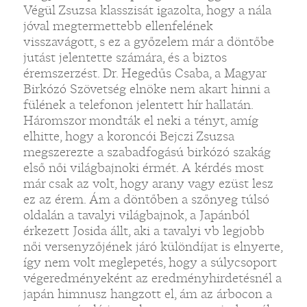
Végül Zsuzsa klasszisát igazolta, hogy a nála
jóval megtermettebb ellenfelének
visszavágott, s ez a győzelem már a döntőbe
jutást jelentette számára, és a biztos
éremszerzést. Dr. Hegedűs Csaba, a Magyar
Birkózó Szövetség elnöke nem akart hinni a
fülének a telefonon jelentett hír hallatán.
Háromszor mondták el neki a tényt, amíg
elhitte, hogy a koroncói Bejczi Zsuzsa
megszerezte a szabadfogású birkózó szakág
első női világbajnoki érmét. A kérdés most
már csak az volt, hogy arany vagy ezüst lesz
ez az érem. Ám a döntőben a szőnyeg túlsó
oldalán a tavalyi világbajnok, a Japánból
érkezett Josida állt, aki a tavalyi vb legjobb
női versenyzőjének járó különdíjat is elnyerte,
így nem volt meglepetés, hogy a súlycsoport
végeredményeként az eredményhirdetésnél a
japán himnusz hangzott el, ám az árbocon a