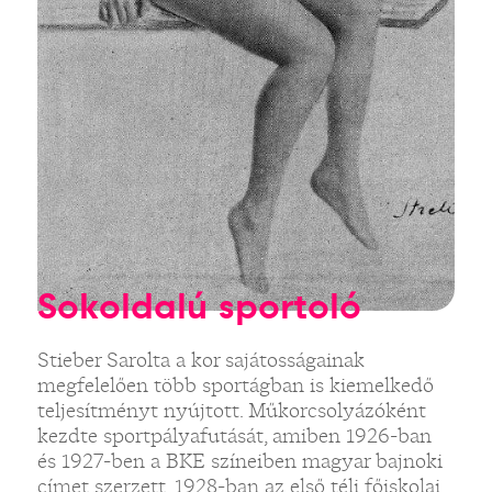
Sokoldalú sportoló
Stieber Sarolta a kor sajátosságainak
megfelelően több sportágban is kiemelkedő
teljesítményt nyújtott. Műkorcsolyázóként
kezdte sportpályafutását, amiben 1926-ban
és 1927-ben a BKE színeiben magyar bajnoki
címet szerzett. 1928-ban az első téli főiskolai