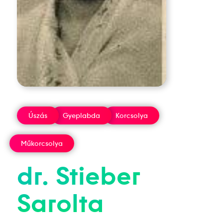
Úszás
Gyeplabda
Korcsolya
Műkorcsolya
dr.
Stieber
Sarolta