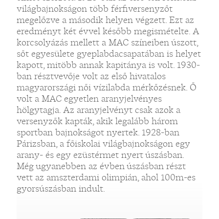
világbajnokságon több férfiversenyzőt
megelőzve a második helyen végzett. Ezt az
eredményt két évvel később megismételte. A
korcsolyázás mellett a MAC színeiben úszott,
sőt egyesülete gyeplabdacsapatában is helyet
kapott, mitöbb annak kapitánya is volt. 1930-
ban résztvevője volt az első hivatalos
magyarországi női vízilabda mérkőzésnek. Ő
volt a MAC egyetlen aranyjelvényes
hölgytagja. Az aranyjelvényt csak azok a
versenyzők kapták, akik legalább három
sportban bajnokságot nyertek. 1928-ban
Párizsban, a főiskolai világbajnokságon egy
arany- és egy ezüstérmet nyert úszásban.
Még ugyanebben az évben úszásban részt
vett az amszterdami olimpián, ahol 100m-es
gyorsúszásban indult.