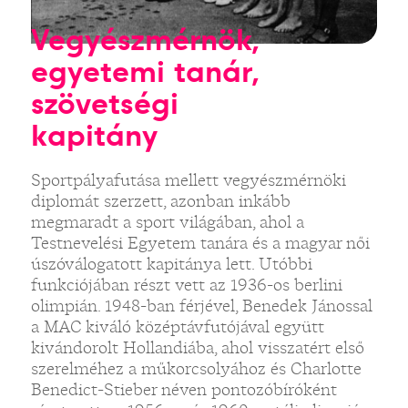
Vegyészmérnök,
egyetemi tanár,
szövetségi
kapitány
Sportpályafutása mellett vegyészmérnöki
diplomát szerzett, azonban inkább
megmaradt a sport világában, ahol a
Testnevelési Egyetem tanára és a magyar női
úszóválogatott kapitánya lett. Utóbbi
funkciójában részt vett az 1936-os berlini
olimpián. 1948-ban férjével, Benedek Jánossal
a MAC kiváló középtávfutójával együtt
kivándorolt Hollandiába, ahol visszatért első
szerelméhez a műkorcsolyához és Charlotte
Benedict-Stieber néven pontozóbíróként