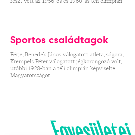
részt vett az 1956-os és 1960-as téli olimpián.
Sportos családtagok
Férje, Benedek János válogatott atléta, sógora,
Krempels Péter válogatott jégkorongozó volt,
utóbbi 1928-ban a téli olimpián képviselte
Magyarországot.
Egyesületei