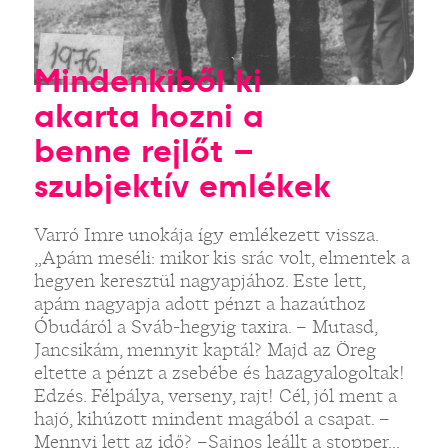
Mindenkiből ki
akarta hozni a
benne rejlőt –
szubjektív emlékek
Varró Imre unokája így emlékezett vissza.
„Apám meséli: mikor kis srác volt, elmentek a
hegyen keresztül nagyapjához. Este lett,
apám nagyapja adott pénzt a hazaúthoz
Óbudáról a Sváb-hegyig taxira. – Mutasd,
Jancsikám, mennyit kaptál? Majd az Öreg
eltette a pénzt a zsebébe és hazagyalogoltak!
Edzés. Félpálya, verseny, rajt! Cél, jól ment a
hajó, kihúzott mindent magából a csapat. –
Mennyi lett az idő? –Sajnos leállt a stopper...