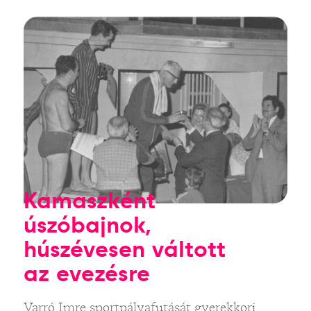
Kamaszként
úszóbajnok,
húszévesen váltott
az evezésre
Varró Imre sportpályafutását gyerekkori