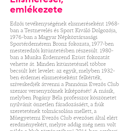
emlékezete
Edzői tevékenységének elismeréseként 1968-
ban a Testnevelés és Sport Kiváló Dolgozója,
1976-ban a Magyar Népköztársasági
Sportérdemérem Bronz fokozata, 1977-ben
mesteredzői kitüntetésben részesült. 1980-
ban a Munka Érdemrend Ezüst fokozatát
vehette át. Minden kitüntetésnél többre
becsült két levelet: az egyik, melyben 1932-
ben érdemei elismeréseként felkérték,
szíveskedjék átvenni a Pannónia Evezős Club
szenior versenyzőinek kiképzését! A másik,
melyben Pogány Béla professzor köszönetet
nyilvánít önzetlen fáradozásáért, a fiúk
szeretetének tolmácsolása mellett, a
Műegyetemi Evezős Club evezősei által elért
eredményekért, melyre addig még nem volt