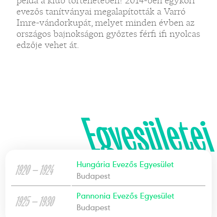
példa a klub történetében! 2014-ben egykori
evezős tanítványai megalapították a Varró
Imre-vándorkupát, melyet minden évben az
országos bajnokságon győztes férfi ifi nyolcas
edzője vehet át.
Egyesületei
Hungária Evezős Egyesület
1920 — 1924
Budapest
Pannonia Evezős Egyesület
1925 — 1930
Budapest