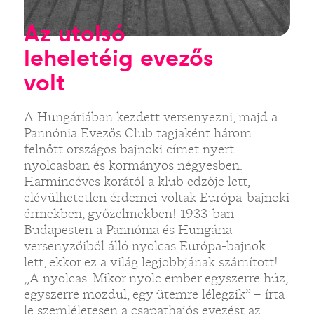
Az utolsó
leheletéig evezős
volt
A Hungáriában kezdett versenyezni, majd a
Pannónia Evezős Club tagjaként három
felnőtt országos bajnoki címet nyert
nyolcasban és kormányos négyesben.
Harmincéves korától a klub edzője lett,
elévülhetetlen érdemei voltak Európa-bajnoki
érmekben, győzelmekben! 1933-ban
Budapesten a Pannónia és Hungária
versenyzőiből álló nyolcas Európa-bajnok
lett, ekkor ez a világ legjobbjának számított!
„A nyolcas. Mikor nyolc ember egyszerre húz,
egyszerre mozdul, egy ütemre lélegzik” – írta
le szemléletesen a csapathajós evezést az