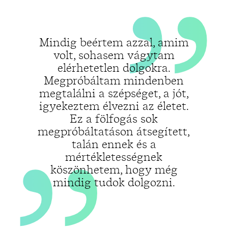
„
Mindig beértem azzal, amim
volt, sohasem vágytam
elérhetetlen dolgokra.
Megpróbáltam mindenben
megtalálni a szépséget, a jót,
igyekeztem élvezni az életet.
Ez a fölfogás sok
megpróbáltatáson átsegített,
talán ennek és a
mértékletességnek
köszönhetem, hogy még
mindig tudok dolgozni.