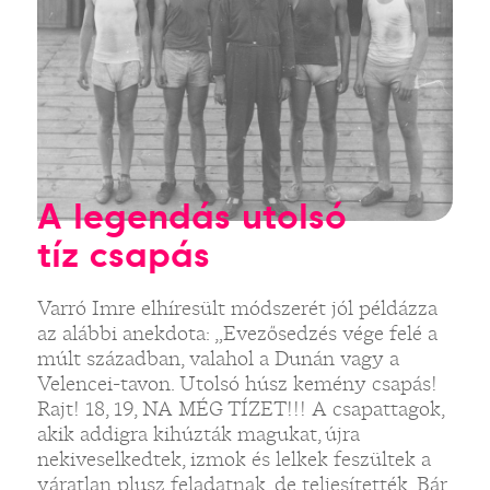
A legendás utolsó
tíz csapás
Varró Imre elhíresült módszerét jól példázza
az alábbi anekdota: „Evezősedzés vége felé a
múlt században, valahol a Dunán vagy a
Velencei-tavon. Utolsó húsz kemény csapás!
Rajt! 18, 19, NA MÉG TÍZET!!! A csapattagok,
akik addigra kihúzták magukat, újra
nekiveselkedtek, izmok és lelkek feszültek a
váratlan plusz feladatnak, de teljesítették. Bár