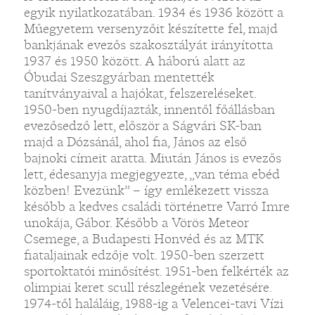
egyik nyilatkozatában. 1934 és 1936 között a
Műegyetem versenyzőit készítette fel, majd
bankjának evezős szakosztályát irányította
1937 és 1950 között. A háború alatt az
Óbudai Szeszgyárban mentették
tanítványaival a hajókat, felszereléseket.
1950-ben nyugdíjazták, innentől főállásban
evezősedző lett, először a Ságvári SK-ban
majd a Dózsánál, ahol fia, János az első
bajnoki címeit aratta. Miután János is evezős
lett, édesanyja megjegyezte, „van téma ebéd
közben! Evezünk” – így emlékezett vissza
később a kedves családi történetre Varró Imre
unokája, Gábor. Később a Vörös Meteor
Csemege, a Budapesti Honvéd és az MTK
fiataljainak edzője volt. 1950-ben szerzett
sportoktatói minősítést. 1951-ben felkérték az
olimpiai keret scull részlegének vezetésére.
1974-től haláláig, 1988-ig a Velencei-tavi Vízi