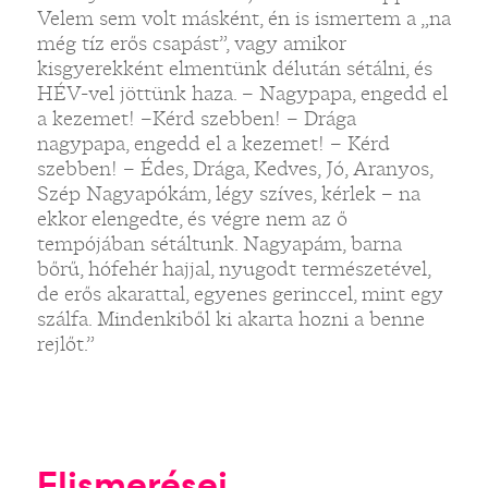
Velem sem volt másként, én is ismertem a „na
még tíz erős csapást”, vagy amikor
kisgyerekként elmentünk délután sétálni, és
HÉV-vel jöttünk haza. – Nagypapa, engedd el
a kezemet! –Kérd szebben! – Drága
nagypapa, engedd el a kezemet! – Kérd
szebben! – Édes, Drága, Kedves, Jó, Aranyos,
Szép Nagyapókám, légy szíves, kérlek – na
ekkor elengedte, és végre nem az ő
tempójában sétáltunk. Nagyapám, barna
bőrű, hófehér hajjal, nyugodt természetével,
de erős akarattal, egyenes gerinccel, mint egy
szálfa. Mindenkiből ki akarta hozni a benne
rejlőt.”
Elismerései,