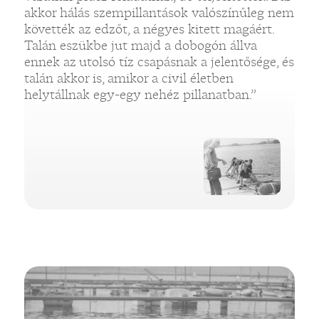
akkor hálás szempillantások valószínűleg nem
követték az edzőt, a négyes kitett magáért.
Talán eszükbe jut majd a dobogón állva
ennek az utolsó tíz csapásnak a jelentősége, és
talán akkor is, amikor a civil életben
helytállnak egy-egy nehéz pillanatban.”