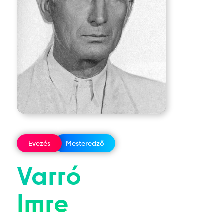
Evezés
Mesteredző
Varró
Imre