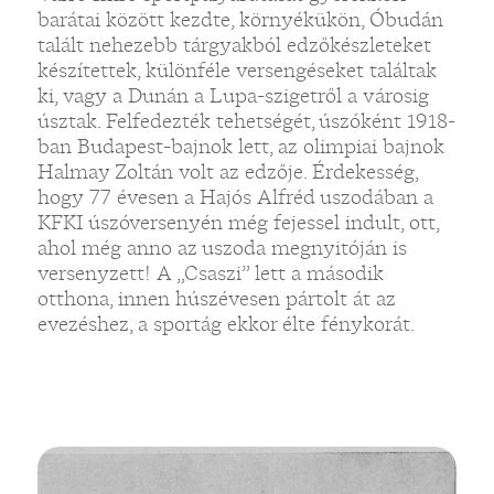
barátai között kezdte, környékükön, Óbudán
talált nehezebb tárgyakból edzőkészleteket
készítettek, különféle versengéseket találtak
ki, vagy a Dunán a Lupa-szigetről a városig
úsztak. Felfedezték tehetségét, úszóként 1918-
ban Budapest-bajnok lett, az olimpiai bajnok
Halmay Zoltán volt az edzője. Érdekesség,
hogy 77 évesen a Hajós Alfréd uszodában a
KFKI úszóversenyén még fejessel indult, ott,
ahol még anno az uszoda megnyitóján is
versenyzett! A „Csaszi” lett a második
otthona, innen húszévesen pártolt át az
evezéshez, a sportág ekkor élte fénykorát.