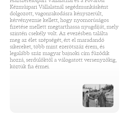
Házszerelőipari Vállalatnál és a Fővárosi
Kézműipari Vállalatnál segédmunkásként
dolgozott, vagonrakodásra kényszerült,
kérvényeznie kellett, hogy nyomorúságos
fizetése mellett megtarthassa nyugdíját, mely
szintén csekély volt. Az evezésben találta
meg az élet szépségét, ért el maradandó
sikereket, több mint ezerötszáz érem, és
legalább száz magyar bajnoki cím fűződik
hozzá, serdülőktől a válogatott versenyzőkig,
köztük fia érmei.