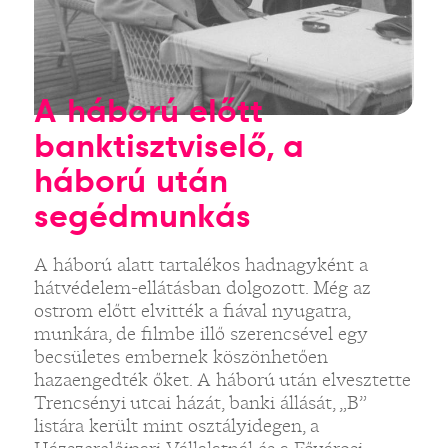
A háború előtt
banktisztviselő, a
háború után
segédmunkás
A háború alatt tartalékos hadnagyként a
hátvédelem-ellátásban dolgozott. Még az
ostrom előtt elvitték a fiával nyugatra,
munkára, de filmbe illő szerencsével egy
becsületes embernek köszönhetően
hazaengedték őket. A háború után elvesztette
Trencsényi utcai házát, banki állását, „B”
listára került mint osztályidegen, a