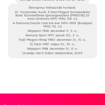
Életrajzhoz felhasznált források:
Dr. Tuczentaler Aurél: A Pesti Magyar Kereskedelmi
Bank Tisztviselőinek Sportegyesülete (PMKBTSE) 25
éves története (1911–1936, 158. o.);
A Pannonia Evezős Club hat éve 1934–1939. (Budapest
1940, 42. o.);
Népsport 1968. december 9., 5. o.;
Nemzeti Sport 1977. január 30., 5. o.;
Fejér Megyei Hírlap 1980. december 21., 15. o.;
Új Tükör 1987. május 10., 35. o.;
Népsport 1988. december 21., 11. o.
Unokája, Varró Gábor adatközlése, 2023