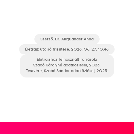
Szerző:
Dr. Alliquander Anna
Életrajz utolsó frissítése: 2026. 06. 27. 10:46
Életrajzhoz felhasznált források:
Szabó Károlyné adatközlései, 2023.
Testvére, Szabó Sándor adatközlései, 2023.