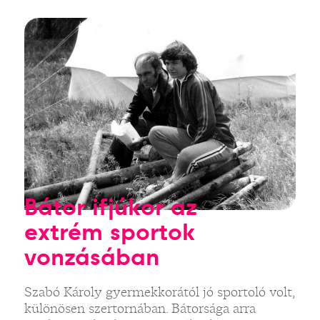
Bátor ifjúkor az
extrém sportok
vonzásában
Szabó Károly gyermekkorától jó sportoló volt,
különösen szertornában. Bátorsága arra