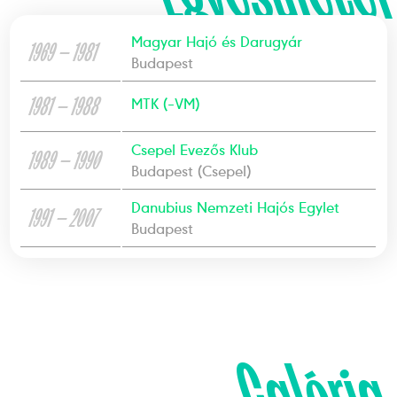
Magyar Hajó és Darugyár
1969 — 1981
Budapest
1981 — 1988
MTK (-VM)
Csepel Evezős Klub
1989 — 1990
Budapest (Csepel)
Danubius Nemzeti Hajós Egylet
1991 — 2007
Budapest