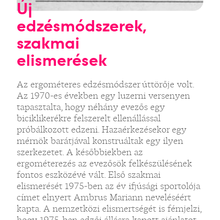
Új
edzésmódszerek,
szakmai
elismerések
Az ergométeres edzésmódszer úttörője volt.
Az 1970-es években egy luzerni versenyen
tapasztalta, hogy néhány evezős egy
biciklikerékre felszerelt ellenállással
próbálkozott edzeni. Hazaérkezésekor egy
mérnök barátjával konstruáltak egy ilyen
szerkezetet. A későbbiekben az
ergométerezés az evezősök felkészülésének
fontos eszközévé vált. Első szakmai
elismerését 1975-ben az év ifjúsági sportolója
címet elnyert Ambrus Mariann neveléséért
kapta. A nemzetközi elismertségét is fémjelzi,
hogy 1975-ben edzői állásra kapott ajánlatot