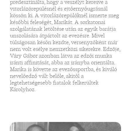
predesztinálta, hogy a veszélyt keresve a
vitorlázórepülésnél és ejtőernyőugrásnál
kössön ki. A vitorlázórepülőknél ismerte meg
későbbi feleségét, Marikát. A sorkatonai
szolgálatának letöltése után az egyik barátja
unszolására átpártolt az evezésre. Mivel
túlságosan későn kezdte, versenyzőként már
nem volt esélye nemzetközi sikerekre. Edzője,
Váry Gábor azonban látva az edzői munka
iránti affinitását, abba az irányba orientálta.
Marika is követte az evezőssportba, és kiváló
nevelőedző vált belőle, akitől a
legtehetségesebb fiatalok felkerültek
Károlyhoz.