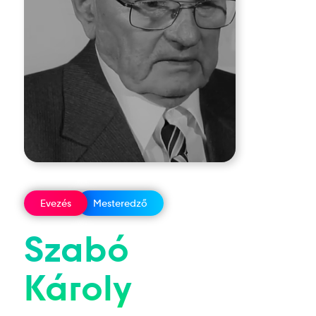
Evezés
Mesteredző
Szabó
Károly