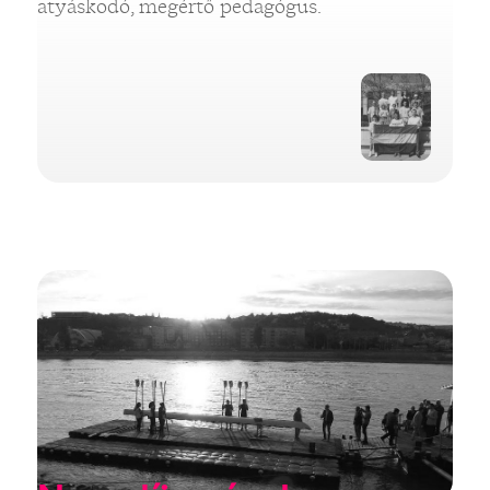
atyáskodó, megértő pedagógus.