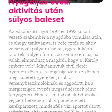
Nyugdíjas évek:
aktivitás után
súlyos baleset
Az edzőbizottságot 1992 és 1995 között
vezető szakember a nyugdíjba vonulása után,
és ahogy tanítványai is befejezték az aktív
versenyzői pályafutásukat, egyre inkább
rájöttek, milyen fontos összetartó erő az, ha
valaki elmondhatja magáról, hogy a „Károly
embere volt”. Mindannyiuk civil életét
nyomon követte, rajongásig szerette közben
megszületett gyerekeit, örült a
versenybeszámolóknak, és aggódott, ha a
margitszigeti evezés megszűnésének réme
fenyegetett. Hihetetlen fizikai aktivitásokat
végzett hetvenen túl. Ergométerezett,
kerékpározott, mindenféle vízi sportot űzött,
szörfözött, akár egy napon belül is. Azután