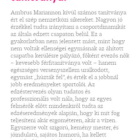
Ambrus Mariannon kívül számos tanítványa
ért el szép nemzetközi sikereket. Nagyon jó
érzékkel tudta irányítani a csoportdinamikát
az általa edzett csapaton belül. Ez a
gyakorlatban nem jelentett mást, mint hogy
nem voltak ellenségei egymásnak az áhított
csapatba kerülésre pályázó, főként evezős nők
– kevesebb férfitanítványa volt – hanem
egészséges versenyszellem uralkodott,
egymást „húzták fel”, és érték el a jobbnál
jobb eredményeket sportolói. Az
edzéstervezés olyan tudatos és
professzionális volt nála, hogy az egyes
felmérők előtt mindenkiről tudta az
edzéseredmények alapján, hogy ki mit fog
teljesíteni akár ergométeren, akár a vízen.
Egyszerre volt szigorú, kemény mester, és
jóindulatú, sajátos humorú, ha kellett