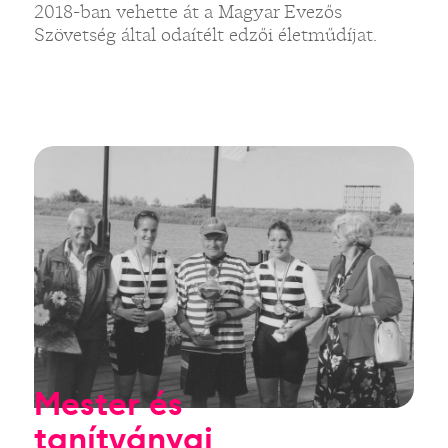
2018-ban vehette át a Magyar Evezős
Szövetség által odaítélt edzői életműdíjat.
Mester és
tanítványai