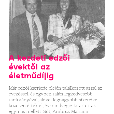
A kezdeti edzői
évektől az
életműdíjig
Már edzői karrierje elején találkozott azzal az
evezőssel, és egyben talán legkedvesebb
tanítványával, akivel legnagyobb sikereiket
közösen érték el, és mindvégig kitartottak
egymás mellett. Sőt, Ambrus Mariann