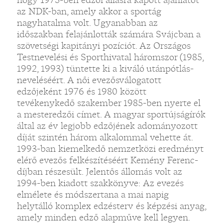
az NDK-ban, amely akkor a sportág
nagyhatalma volt. Ugyanabban az
időszakban felajánlották számára Svájcban a
szövetségi kapitányi pozíciót. Az Országos
Testnevelési és Sporthivatal háromszor (1985,
1992, 1993) tüntette ki a kiváló utánpótlás-
neveléséért. A női evezősválogatott
edzőjeként 1976 és 1980 között
tevékenykedő szakember 1985-ben nyerte el
a mesteredzői címet. A magyar sportújságírók
által az év legjobb edzőjének adományozott
díját szintén három alkalommal vehette át.
1993-ban kiemelkedő nemzetközi eredményt
elérő evezős felkészítéséért Kemény Ferenc-
díjban részesült. Jelentős állomás volt az
1994-ben kiadott szakkönyve: Az evezés
elmélete és módszertana a mai napig
helytálló komplex edzésterv és képzési anyag,
amely minden edző alapműve kell legyen.