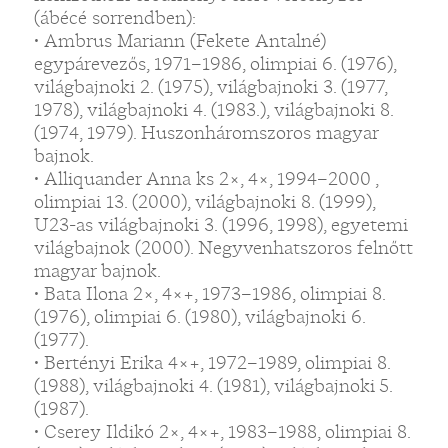
(ábécé sorrendben):
• Ambrus Mariann (Fekete Antalné)
egypárevezős, 1971–1986, olimpiai 6. (1976),
világbajnoki 2. (1975), világbajnoki 3. (1977,
1978), világbajnoki 4. (1983.), világbajnoki 8.
(1974, 1979). Huszonháromszoros magyar
bajnok.
• Alliquander Anna ks 2×, 4×, 1994–2000 ,
olimpiai 13. (2000), világbajnoki 8. (1999),
U23-as világbajnoki 3. (1996, 1998), egyetemi
világbajnok (2000). Negyvenhatszoros felnőtt
magyar bajnok.
• Bata Ilona 2×, 4×+, 1973–1986, olimpiai 8.
(1976), olimpiai 6. (1980), világbajnoki 6.
(1977).
• Bertényi Erika 4×+, 1972–1989, olimpiai 8.
(1988), világbajnoki 4. (1981), világbajnoki 5.
(1987).
• Cserey Ildikó 2×, 4×+, 1983–1988, olimpiai 8.