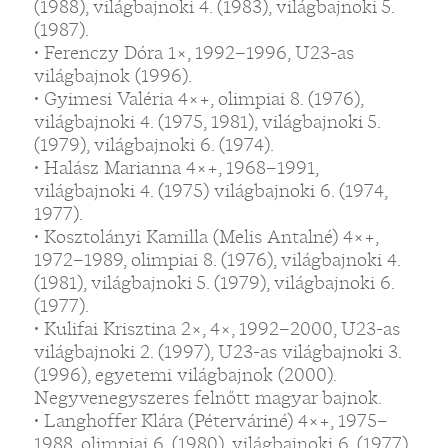
(1988), világbajnoki 4. (1983), világbajnoki 5.
(1987).
• Ferenczy Dóra 1×, 1992–1996, U23-as
világbajnok (1996).
• Gyimesi Valéria 4×+, olimpiai 8. (1976),
világbajnoki 4. (1975, 1981), világbajnoki 5.
(1979), világbajnoki 6. (1974).
• Halász Marianna 4×+, 1968–1991,
világbajnoki 4. (1975) világbajnoki 6. (1974,
1977).
• Kosztolányi Kamilla (Melis Antalné) 4×+,
1972–1989, olimpiai 8. (1976), világbajnoki 4.
(1981), világbajnoki 5. (1979), világbajnoki 6.
(1977).
• Kulifai Krisztina 2×, 4×, 1992–2000, U23-as
világbajnoki 2. (1997), U23-as világbajnoki 3.
(1996), egyetemi világbajnok (2000).
Negyvenegyszeres felnőtt magyar bajnok.
• Langhoffer Klára (Péterváriné) 4×+, 1975–
1988, olimpiai 6. (1980), világbajnoki 6. (1977).