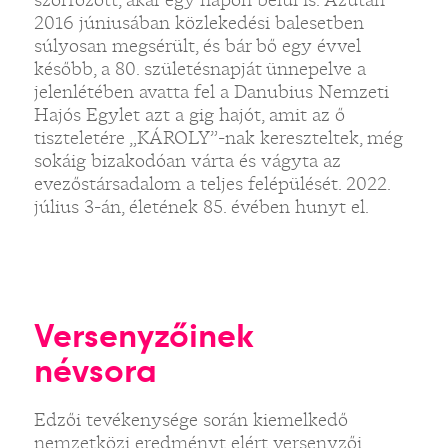
2016 júniusában közlekedési balesetben
súlyosan megsérült, és bár bő egy évvel
később, a 80. születésnapját ünnepelve a
jelenlétében avatta fel a Danubius Nemzeti
Hajós Egylet azt a gig hajót, amit az ő
tiszteletére „KÁROLY”-nak kereszteltek, még
sokáig bizakodóan várta és vágyta az
evezőstársadalom a teljes felépülését. 2022.
július 3-án, életének 85. évében hunyt el.
Versenyzőinek
névsora
Edzői tevékenysége során kiemelkedő
nemzetközi eredményt elért versenyzői