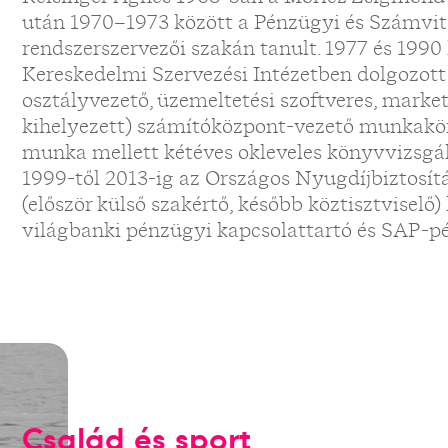
után 1970–1973 között a Pénzügyi és Számvit
rendszerszervezői szakán tanult. 1977 és 1990
Kereskedelmi Szervezési Intézetben dolgozot
osztályvezető, üzemeltetési szoftveres, marke
kihelyezett) számítóközpont-vezető munkakör
munka mellett kétéves okleveles könyvvizsgá
1999-től 2013-ig az Országos Nyugdíjbiztosí
(először külső szakértő, később köztisztviselő) 
világbanki pénzügyi kapcsolattartó és SAP-
Család és sport