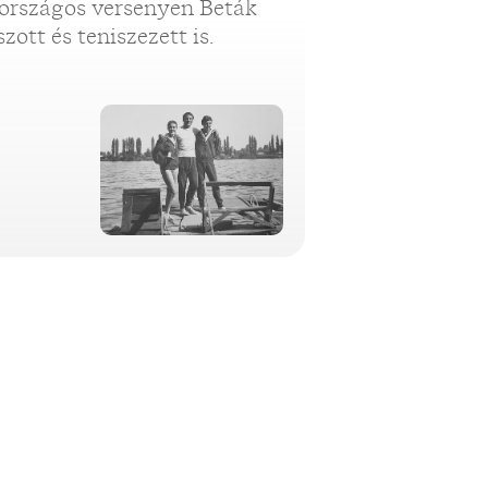
ó országos versenyen Beták
zott és teniszezett is.