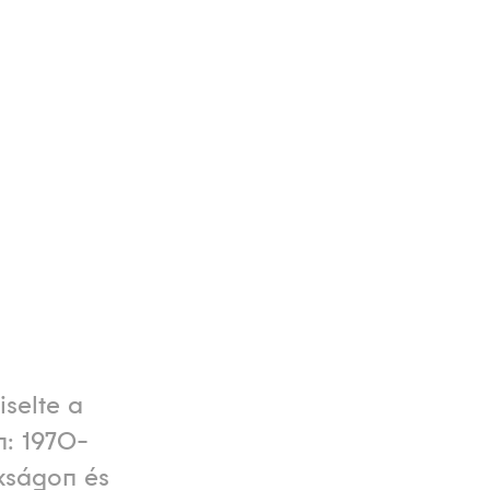
iselte a
n: 1970-
kságon és