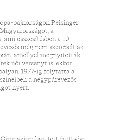
rópa-bajnokságon Reisinger
 Magyarországot, a
, ami összesítésben a 10.
i evezés még nem szerepelt az
pián, amellyel megnyitották
tek női versenyt is, ekkor
pályán. 1977-ig folytatta a
színeiben a négypárevezős
ágot nyert.
 Gimnáziumban tett érettségi