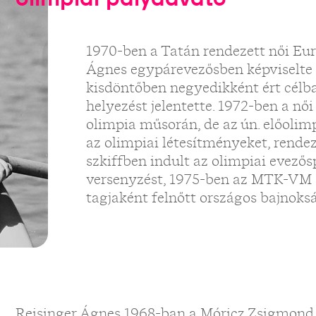
1970-ben a Tatán rendezett női Eu
Ágnes egypárevezősben képviselte
kisdöntőben negyedikként ért célba
helyezést jelentette. 1972-ben a nő
olimpia műsorán, de az ún. előolim
az olimpiai létesítményeket, rendez
szkiffben indult az olimpiai evezős
versenyzést, 1975-ben az MTK-VM 
tagjaként felnőtt országos bajnoks
Reisinger Ágnes 1968-ban a Móricz Zsigmond