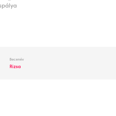
spálya
Becenév
Rizsa