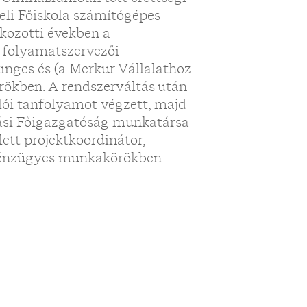
eli Főiskola számítógépes
 közötti években a
t folyamatszervezői
tinges és (a Merkur Vállalathoz
ökben. A rendszerváltás után
lói tanfolyamot végzett, majd
tási Főigazgatóság munkatársa
lett projektkoordinátor,
pénzügyes munkakörökben.