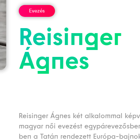
Evezés
Reisinger
Ágnes
Reisinger Ágnes két alkalommal képv
magyar női evezést egypárevezősbe
ben a Tatán rendezett Európa-bajno