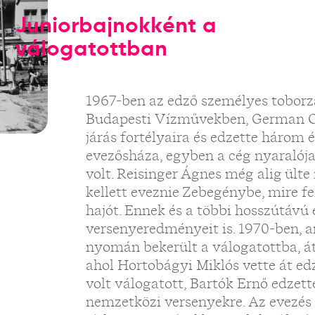
Juniorbajnokként a
válogatottban
1967-ben az edző személyes toborz
Budapesti Vízművekben, German Ot
járás fortélyaira és edzette három
evezősháza, egyben a cég nyaralója
volt. Reisinger Ágnes még alig ülte
kellett eveznie Zebegénybe, mire fe
hajót. Ennek és a többi hosszútávú
versenyeredményeit is. 1970-ben, 
nyomán bekerült a válogatottba, 
ahol Hortobágyi Miklós vette át edz
volt válogatott, Bartók Ernő edzette
nemzetközi versenyekre. Az evezés