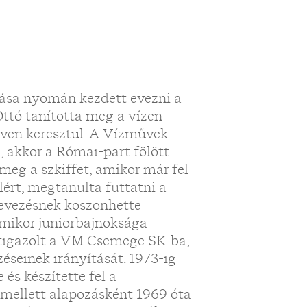
ása nyomán kezdett evezni a
tó tanította meg a vízen
 éven keresztül. A Vízművek
, akkor a Római-part fölött
 meg a szkiffet, amikor már fel
lért, megtanulta futtatni a
 evezésnek köszönhette
amikor juniorbajnoksága
átigazolt a VM Csemege SK-ba,
éseinek irányítását. 1973-ig
 és készítette fel a
 mellett alapozásként 1969 óta