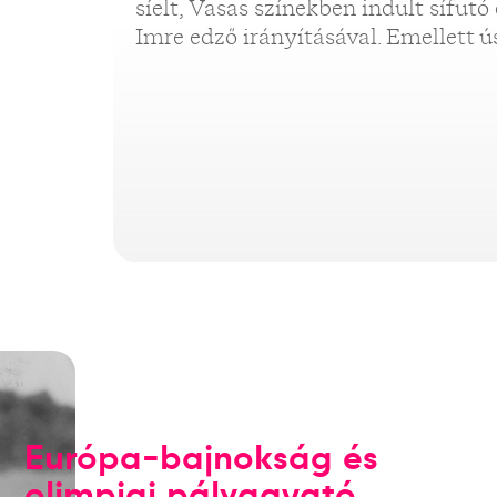
síelt, Vasas színekben indult sífut
Imre edző irányításával. Emellett ús
Európa-bajnokság és
olimpiai pályaavató